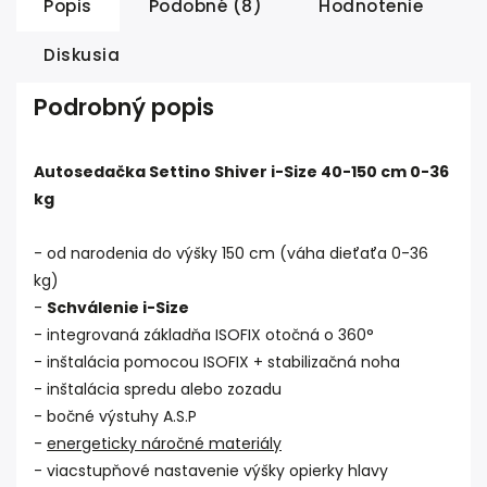
Popis
Podobné (8)
Hodnotenie
Diskusia
Podrobný popis
Autosedačka Settino Shiver i-Size 40-150 cm 0-36
kg
- od narodenia do výšky 150 cm (váha dieťaťa 0-36
kg)
-
Schválenie i-Size
- integrovaná základňa ISOFIX otočná o 360°
- inštalácia pomocou ISOFIX + stabilizačná noha
- inštalácia spredu alebo zozadu
- bočné výstuhy A.S.P
-
energeticky náročné materiály
- viacstupňové nastavenie výšky opierky hlavy