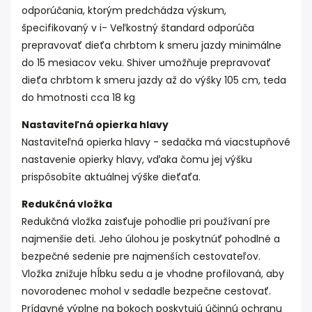
odporúčania, ktorým predchádza výskum,
špecifikovaný v i- Veľkostný štandard odporúča
prepravovať dieťa chrbtom k smeru jazdy minimálne
do 15 mesiacov veku. Shiver umožňuje prepravovať
dieťa chrbtom k smeru jazdy až do výšky 105 cm, teda
do hmotnosti cca 18 kg
Nastaviteľná opierka hlavy
Nastaviteľná opierka hlavy - sedačka má viacstupňové
nastavenie opierky hlavy, vďaka čomu jej výšku
prispôsobíte aktuálnej výške dieťaťa.
Redukčná vložka
Redukčná vložka zaisťuje pohodlie pri používaní pre
najmenšie deti. Jeho úlohou je poskytnúť pohodlné a
bezpečné sedenie pre najmenších cestovateľov.
Vložka znižuje hĺbku sedu a je vhodne profilovaná, aby
novorodenec mohol v sedadle bezpečne cestovať.
Prídavné výplne na bokoch poskytujú účinnú ochranu