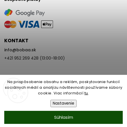
KONTAKT
info
@
bobaa.sk
+421 952 269 428 (13:00-18:00)
Na prispôsobenie obsahu a reklám, poskytovanie funkcií
sociálnych médií a analýzu návštevnosti používame súbory
cookie. Viac informácií
tu
.
Copyright 2026
BoBaa.sk
. Všetky práva vyhradené.
Upraviť nastavenie cookies
Nastavenie
Vytvořil
Shoptet
| Design
Shoptak.cz
Nastavenie | Úprava | Custom =
Súhlasím
Netmedia s.r.o.