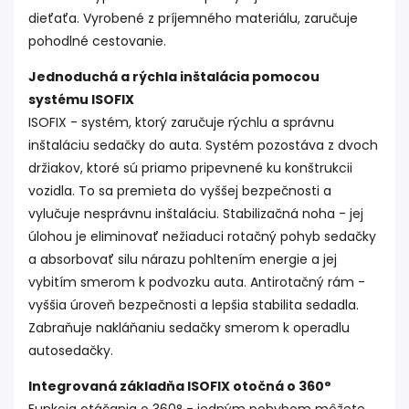
dieťaťa. Vyrobené z príjemného materiálu, zaručuje
pohodlné cestovanie.
Jednoduchá a rýchla inštalácia pomocou
systému ISOFIX
ISOFIX - systém, ktorý zaručuje rýchlu a správnu
inštaláciu sedačky do auta. Systém pozostáva z dvoch
držiakov, ktoré sú priamo pripevnené ku konštrukcii
vozidla. To sa premieta do vyššej bezpečnosti a
vylučuje nesprávnu inštaláciu. Stabilizačná noha - jej
úlohou je eliminovať nežiaduci rotačný pohyb sedačky
a absorbovať silu nárazu pohltením energie a jej
vybitím smerom k podvozku auta. Antirotačný rám -
vyššia úroveň bezpečnosti a lepšia stabilita sedadla.
Zabraňuje nakláňaniu sedačky smerom k operadlu
autosedačky.
Integrovaná základňa ISOFIX otočná o 360°