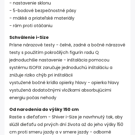
- nastavenie sklonu
- 5-bodové bezpečnostné pásy
- mäkké a priateľské materiály
- rám proti otáčaniu
Schválenie i-Size
Prísne nárazové testy - čelné, zadné a bočné nárazové
testy s použitím pokročilých figurín radu Q
jednoduchšie nastavenie - inštalácia pomocou
systému ISOFIX zaručuje jednoduchú inštaláciu a
znižuje riziko chýb pri inštalácii
vystužené bočné krídla opierky hlavy - opierka hlavy
vystužená dodatočnými vložkami absorbujúcimi
energiu počas nehody
Od narodenia do výšky 150 cm
Rastie s dieťaťom - Shiver i-Size je navrhnutý tak, aby
slúžil dieťaťu od prvých dní života až do jeho výšky 150
cm proti smeru jazdy a v smere jazdy - odborné