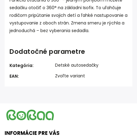
Funkcia otáčania o 360° - jedným pohybom môžete
sedačku otočiť o 360° na základni Isofix. To uľahčuje
rodičom pripútanie svojich detí a ľahké nastupovanie a
vystupovanie z oboch strán. Zmena smeru je rýchla a
jednoduchá – bez vyberania sedadla.
Dodatočné parametre
Detské autosedačky
Kategória
:
Zvoľte variant
EAN
:
INFORMÁCIE PRE VÁS