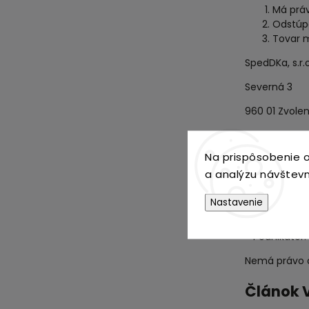
Má práv
Odstúpe
Tovar m
SpedDKa, s.r.o
Severná 3
960 01 Zvole
Slovenská re
Na prispôsobenie o
a analýzu návštevn
Náklady
Predáva
Nastavenie
Spotreb
- Podnikateľ:
Nemá právo o
Článok V