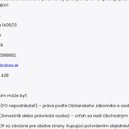
júci:
.
 1406/13
e
69
22396892
@bobaa.sk
9 428
cim môže byť:
ľ (FO nepodnikateľ) – práva podľa Občianskeho zákonníka a oso
 (živnostník alebo právnická osoba) – vzťah sa riadi Obchodný
OP sú záväzné pre obidve strany. Kupujúci potvrdením objednávky