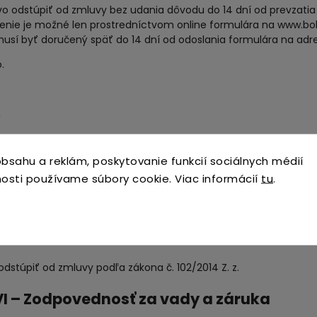
o odstúpiť od zmluvy bez udania dôvodu do 14 dní od prevzatia
nie je možné len prostredníctvom online formulára na www.bo
usí byť doručený späť do 14 dní od odoslania formulára na adr
.
n
publika
bsahu a reklám, poskytovanie funkcií sociálnych médií
osti používame súbory cookie. Viac informácií
tu
.
 na vrátenie znáša spotrebiteľ.
júci vráti platby do 14 dní od doručenia formulára, nie však skôr
iteľ zodpovedá za zníženie hodnoty tovaru používaním nad rám
dstúpiť od zmluvy podľa zákona č. 102/2014 Z. z.
I – Zodpovednosť za vady a záruka