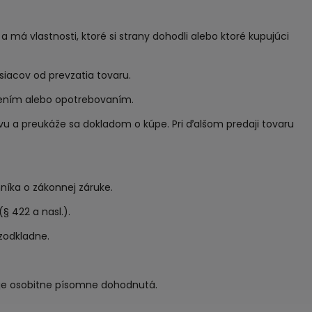
 a má vlastnosti, ktoré si strany dohodli alebo ktoré kupujúci
siacov od prevzatia tovaru.
dením alebo opotrebovaním.
vu a preukáže sa dokladom o kúpe. Pri ďalšom predaji tovaru
níka o zákonnej záruke.
 422 a nasl.).
ezodkladne.
 je osobitne písomne dohodnutá.