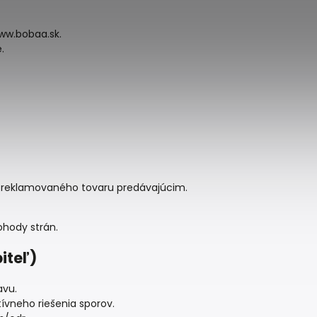
ww.bobaa.sk.
.
ia reklamovaného tovaru predávajúcim.
hody strán.
iteľ)
avu.
ívneho riešenia sporov.