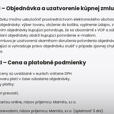
I – Objednávka a uzatvorenie kúpnej zml
ávku možno uskutočniť prostredníctvom elektronického obchodu
objednávky: výber tovaru, vloženie do košíka, vyplnenie údajov, 
ím objednávky kupujúci potvrdzuje, že sa oboznámil s VOP a súhl
laní objednávky obdrží kupujúci potvrdenie e-mailom.
zmluva je uzatvorená okamihom doručenia potvrdenia objednáv
júci si vyhradzuje právo objednávku zrušiť v prípade zjavnej ch
a.
II – Cena a platobné podmienky
ceny sú uvádzané v eurách vrátane DPH.
varu platí v čase odoslania objednávky.
 platby:
i prevzatí,
artou online, názov príjemcu: Mamito, s.r.o.
revodom, názov príjemcu: Mamito, s.r.o. (splatnosť 3 dni).