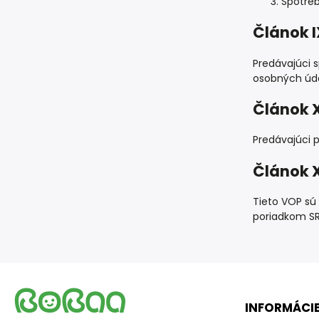
Spotreb
Článok 
Predávajúci 
osobných úda
Článok X
Predávajúci 
Článok 
Tieto VOP sú
poriadkom SR
INFORMÁCIE