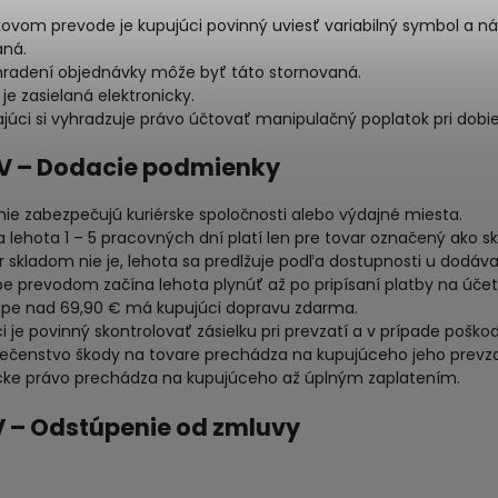
kovom prevode je kupujúci povinný uviesť variabilný symbol a ná
aná.
hradení objednávky môže byť táto stornovaná.
 je zasielaná elektronicky.
júci si vyhradzuje právo účtovať manipulačný poplatok pri dobie
IV – Dodacie podmienky
ie zabezpečujú kuriérske spoločnosti alebo výdajné miesta.
 lehota 1 – 5 pracovných dní platí len pre tovar označený ako s
r skladom nie je, lehota sa predlžuje podľa dostupnosti u dodáv
tbe prevodom začína lehota plynúť až po pripísaní platby na úče
upe nad 69,90 € má kupujúci dopravu zdarma.
i je povinný skontrolovať zásielku pri prevzatí a v prípade poš
ečenstvo škody na tovare prechádza na kupujúceho jeho prevz
cke právo prechádza na kupujúceho až úplným zaplatením.
V – Odstúpenie od zmluvy