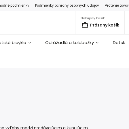
hodné podmienky
Podmienky ochrany osobných údajov
Vrátenie tova
Nákupný košík
Prázdny košík
etské bicykle
Odrážadlá a kolobežky
Detské 
ne vzťahy medzi predávajúcim a kupujúcim.