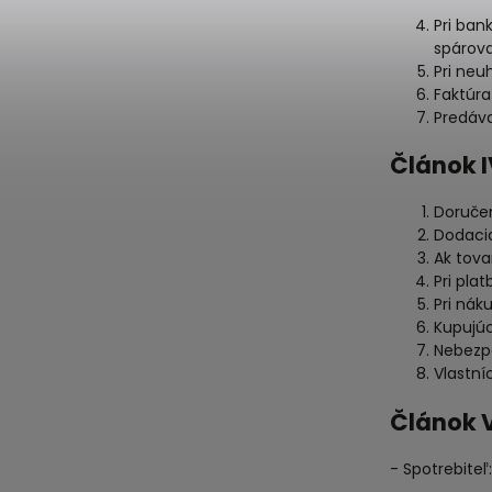
Pri ban
spárov
Pri neu
Faktúra
Predáva
Článok 
Doručen
Dodacia
Ak tova
Pri pla
Pri nák
Kupujúc
Nebezp
Vlastní
Článok 
- Spotrebiteľ: