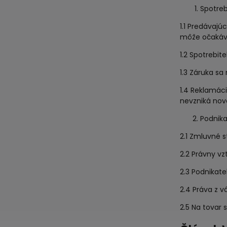
Spotreb
1.1 Predávajú
môže očakáv
1.2 Spotrebit
1.3 Záruka s
1.4 Reklamác
nevzniká nov
Podnika
2.1 Zmluvné 
2.2 Právny v
2.3 Podnikate
2.4 Práva z v
2.5 Na tovar