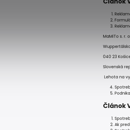
Článok 
Reklamá
Formulá
Reklamo
MaMiTo s. r. o.
Wuppertálska
040 23 Košic
Slovenská re
Lehota na vy
Spotreb
Podnika
Článok V
Spotreb
Ak pred