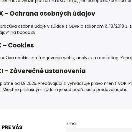
iteľ môže využiť platformu RSO: http://ec.europa.eu/consumer
IX – Ochrana osobných údajov
spracúva osobné údaje v súlade s GDPR a zákonom č. 18/2018 Z.
jov“ na bobaa.sk.
 – Cookies
používa cookies na fungovanie webu, analýzu a marketing. Kupuj
XI – Záverečné ustanovenia
 platné od 1.9.2025. Predávajúci si vyhradzuje právo meniť VOP
. Miestne príslušným súdom je súd podľa sídla predávajúceho.
Email
 PRE VÁS