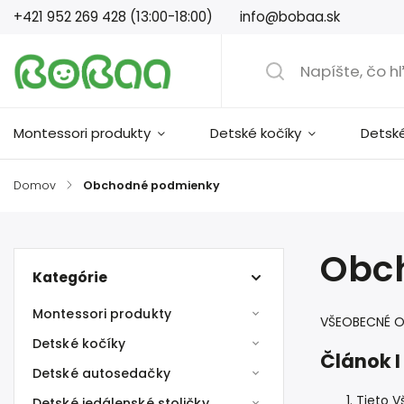
+421 952 269 428 (13:00-18:00)
info@bobaa.sk
Montessori produkty
Detské kočíky
Detsk
Domov
/
Obchodné podmienky
Obc
Kategórie
Montessori produkty
VŠEOBECNÉ 
Detské kočíky
Článok 
Detské autosedačky
Tieto V
Detské jedálenské stoličky