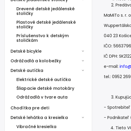
Predáva
Drevené detské jedálenské
stoličky
MaMiTo s. r. o
Plastové detské jedálenské
Wuppertálska
stoličky
040 23 Košic
Príslušenstvo k detským
stoličkám
IČO: 566379
Detské bicykle
IČ DPH: SK21
Odrážadlá a kolobežky
e-mail:
info
Detské autíčka
tel.: 0952 26
Elektrické detské autíčka
Šliapacie detské motokáry
Kupujú
Odrážadlá v tvare auta
- Spotrebite
Chodítka pre deti
- Podnikateľ
Detské lehátka a kresielka
Vibračné kresielka
Tieto V