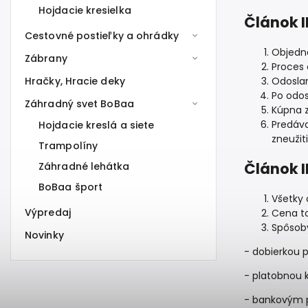
Hojdacie kresielka
Článok I
Cestovné postieľky a ohrádky
Objedn
Zábrany
Proces 
Odoslan
Hračky, Hracie deky
Po odos
Záhradný svet BoBaa
Kúpna 
Predáva
Hojdacie kreslá a siete
zneužiti
Trampolíny
Článok I
Záhradné lehátka
BoBaa šport
Všetky 
Výpredaj
Cena to
Spôsoby
Novinky
- dobierkou pr
- platobnou k
- bankovým p