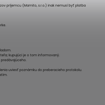
zov príjemcu (Mamito, s.r.o.) inak nemusí byť platba
rke.
kladom.
ateľa; kupujúci je o tom informovaný.
t predávajúceho.
kodenia uviesť poznámku do preberacieho protokolu.
atím.