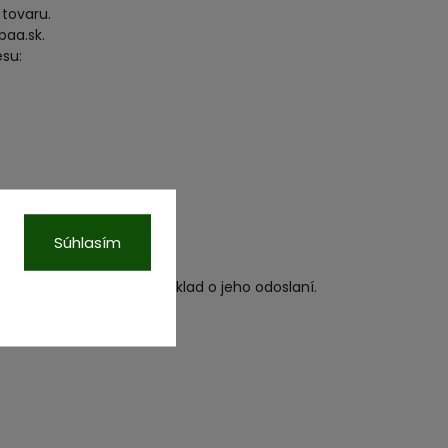
 tovaru.
baa.sk.
esu:
Súhlasím
 ako obdrží tovar alebo doklad o jeho odoslaní.
ec skúšania.