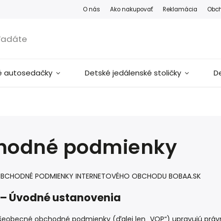
O nás
Ako nakupovať
Reklamácia
Obc
é autosedačky
Detské jedálenské stoličky
D
hodné podmienky
OBCHODNÉ PODMIENKY INTERNETOVÉHO OBCHODU BOBAA.SK
I – Úvodné ustanovenia
šeobecné obchodné podmienky (ďalej len „VOP“) upravujú práv