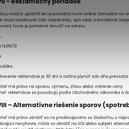
VII – Reklamačný poriadok
ciu možno uplatniť len prostredníctvom online formulára na w
r musí obsahovať číslo objednávky, opis vady a kontaktné údaje
vaný tovar je potrebné doručiť na adresu:
,
 1406/13
e
publika
bavenie reklamácie je 30 dní a začína plynúť odo dňa prevzat
iteľ má právo na opravu, výmenu, zľavu alebo vrátenie ceny.
teľ: reklamácie sa posudzujú podľa Obchodného zákonníka a do
III – Alternatívne riešenie sporov (spotreb
iteľ má právo obrátiť sa na predávajúceho so žiadosťou o nápr
ávajúci nevyhovie, môže sa obrátiť na SOI alebo subjekt alternat