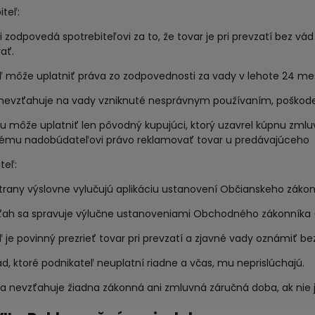
iteľ:
ci zodpovedá spotrebiteľovi za to, že tovar je pri prevzatí bez vád
ať.
eľ môže uplatniť práva zo zodpovednosti za vady v lehote 24 me
a nevzťahuje na vady vzniknuté nesprávnym používaním, poško
iu môže uplatniť len pôvodný kupujúci, ktorý uzavrel kúpnu zmlu
ému nadobúdateľovi právo reklamovať tovar u predávajúceho
teľ:
strany výslovne vylučujú aplikáciu ustanovení Občianskeho zákon
zťah sa spravuje výlučne ustanoveniami Obchodného zákonníka (§
ľ je povinný prezrieť tovar pri prevzatí a zjavné vady oznámiť b
ád, ktoré podnikateľ neuplatní riadne a včas, mu neprislúchajú.
 sa nevzťahuje žiadna zákonná ani zmluvná záručná doba, ak nie