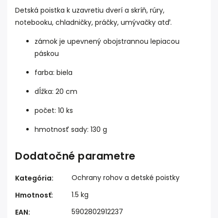
Detská poistka k uzavretiu dverí a skríň, rúry,
notebooku, chladničky, práčky, umývačky atď.
zámok je upevnený obojstrannou lepiacou
páskou
farba: biela
dĺžka: 20 cm
počet: 10 ks
hmotnosť sady: 130 g
Dodatočné parametre
Ochrany rohov a detské poistky
Kategória
:
1.5 kg
Hmotnosť
:
5902802912237
EAN
: