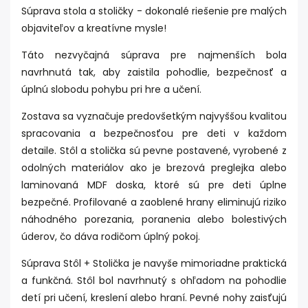
Súprava stola a stoličky - dokonalé riešenie pre malých
objaviteľov a kreatívne mysle!
Táto nezvyčajná súprava pre najmenších bola
navrhnutá tak, aby zaistila pohodlie, bezpečnosť a
úplnú slobodu pohybu pri hre a učení.
Zostava sa vyznačuje predovšetkým najvyššou kvalitou
spracovania a bezpečnosťou pre deti v každom
detaile. Stôl a stolička sú pevne postavené, vyrobené z
odolných materiálov ako je brezová preglejka alebo
laminovaná MDF doska, ktoré sú pre deti úplne
bezpečné. Profilované a zaoblené hrany eliminujú riziko
náhodného porezania, poranenia alebo bolestivých
úderov, čo dáva rodičom úplný pokoj.
Súprava Stôl + Stolička je navyše mimoriadne praktická
a funkčná. Stôl bol navrhnutý s ohľadom na pohodlie
detí pri učení, kreslení alebo hraní. Pevné nohy zaisťujú