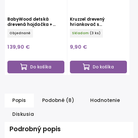
BabyWood detská
Kruzzel drevený
drevená hojdačka +
hriankovač s
šmykľavka/rebrík M
príslušenstvom
Objednané
Skladom
(3 ks)
natur
139,90 €
9,90 €
Do košíka
Do košíka
Popis
Podobné (8)
Hodnotenie
Diskusia
Podrobný popis