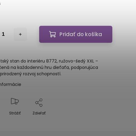
6
Pridať do košíka
etský stan do interiéru 8772, ružovo-šedý XXL –
čená na každodennú hru dieťaťa, podporujúca
prirodzený rozvoj schopností.
informácie
Strážiť
Zdieľať