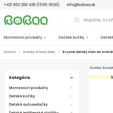
+421 952 269 428 (13:00-18:00)
info@bobaa.sk
Montessori produkty
Detské kočíky
Detsk
Domov
/
Hračky, Hracie deky
/
Kruzzel detský stan do interi
Značka:
Kruzzel
Kategórie
Montessori produkty
Detské kočíky
Detské autosedačky
Detské jedálenské stoličky