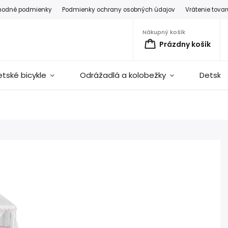
hodné podmienky
Podmienky ochrany osobných údajov
Vrátenie tova
Nákupný košík
Prázdny košík
etské bicykle
Odrážadlá a kolobežky
Detské 