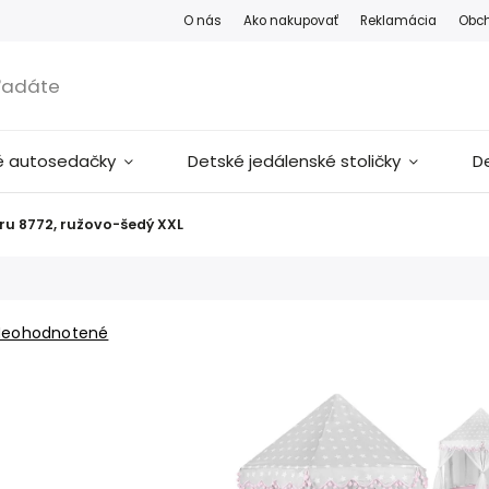
O nás
Ako nakupovať
Reklamácia
Obc
é autosedačky
Detské jedálenské stoličky
D
éru 8772, ružovo-šedý XXL
Neohodnotené