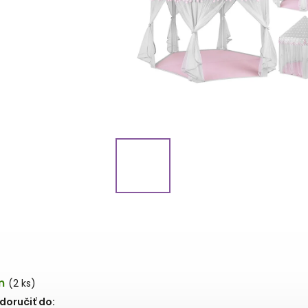
m
(2 ks)
oručiť do: