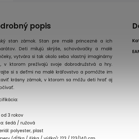
drobný popis
D
Ka
ský stan zámok. Stan pre malé princezné a ich
arátov. Deti milujú skrýše, schovávačky a malé
EA
čeky, vytvára si tak okolo seba vlastný imaginárny
t, v ktorom prežívajú svoje dobrodružstvá a hry.
rajte si s deťmi na malé kráľovstvo a pomôžte im
taviť krásny zámok, v ktorom sa môžu deti hrať aj
očívať.
ifikácia:
 od 3 rokov
a: šedá / ružová
riál: polyester, plast
ery (dĺžka / šírka / výška): 123 / 123/140 cm