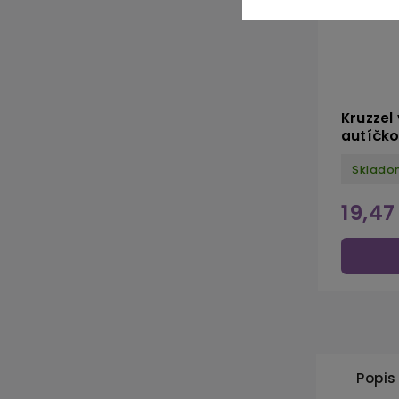
Kruzzel
autíčko
Sklado
19,47
Popis