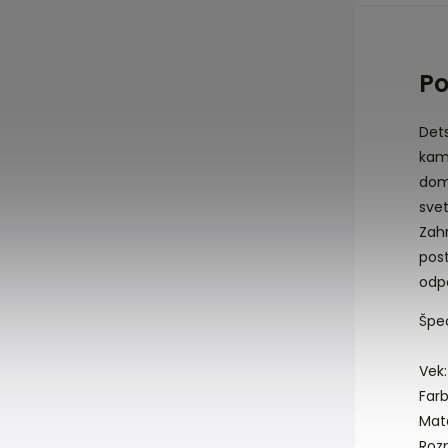
Po
Det
kam
dom
sve
Zah
pos
odp
Špec
Vek:
Farb
Mate
Rozm