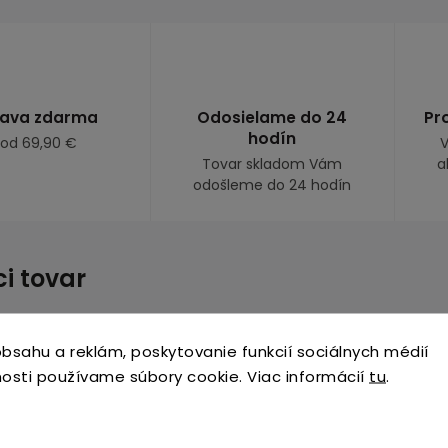
ava zdarma
Odosielame do 24
Pr
hodín
 od 69,90 €
V
Tovar skladom Vám
a
odošleme do 24 hodín
ci tovar
Kód:
5318
bsahu a reklám, poskytovanie funkcií sociálnych médií
osti používame súbory cookie. Viac informácií
tu
.