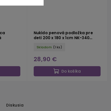
úca
Nukido penová podložka pre
á
deti 200 x 180 x 1cm NK-340
ocean-zem
Skladom
(1 ks)
28,90 €
a
Do košíka
Diskusia