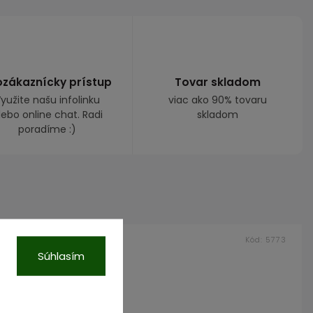
ozákaznícky prístup
Tovar skladom
yužite našu infolinku
viac ako 90% tovaru
lebo online chat. Radi
skladom
poradíme :)
Kód:
1013
Kód:
5773
Súhlasím