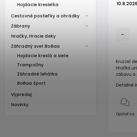
10.8.202
Hojdacie kresielka
Cestovné postieľky a ohrádky
Zábrany
Hračky, Hracie deky
Záhradný svet BoBaa
Hojdacie kreslá a siete
Kruzzel d
Trampolíny
Hračka ur
Záhradné lehátka
zábavu a 
BoBaa šport
Detailné 
Výpredaj
Novinky
Opýtať sa