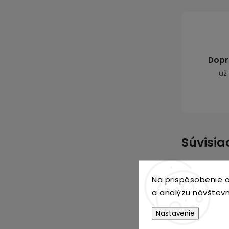
Dopr
už
Súvisia
Na prispôsobenie o
a analýzu návštevn
Nastavenie