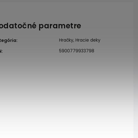
odatočné parametre
Hračky, Hracie deky
tegória
:
5900779933798
N
: