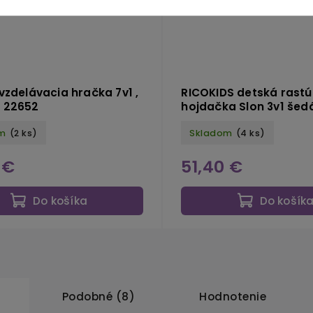
 vzdelávacia hračka 7v1 ,
RICOKIDS detská rast
 22652
hojdačka Slon 3v1 šed
m
(2 ks)
Skladom
(4 ks)
 €
51,40 €
Do košíka
Do košík
Podobné (8)
Hodnotenie