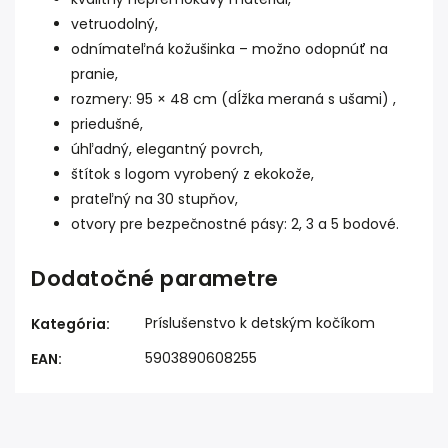
vetruodolný,
odnímateľná kožušinka – možno odopnúť na
pranie,
rozmery: 95 × 48 cm (dĺžka meraná s ušami) ,
priedušné,
úhľadný, elegantný povrch,
štítok s logom vyrobený z ekokože,
prateľný na 30 stupňov,
otvory pre bezpečnostné pásy: 2, 3 a 5 bodové.
Dodatočné parametre
Príslušenstvo k detským kočíkom
Kategória
:
5903890608255
EAN
: