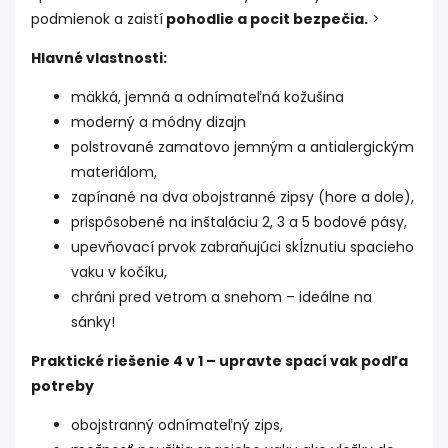
podmienok a zaistí
pohodlie a pocit bezpečia.
>
Hlavné vlastnosti:
mäkká, jemná a odnímateľná kožušina
moderný a módny dizajn
polstrované zamatovo jemným a antialergickým
materiálom,
zapínané na dva obojstranné zipsy (hore a dole),
prispôsobené na inštaláciu 2, 3 a 5 bodové pásy,
upevňovací prvok zabraňujúci skĺznutiu spacieho
vaku v kočíku,
chráni pred vetrom a snehom – ideálne na
sánky!
Praktické riešenie 4 v 1 – upravte spací vak podľa
potreby
obojstranný odnímateľný zips,