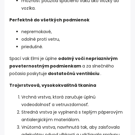
možnosť použitia spacieho vaku ako vložky do
vozíka.
Perfektné do všetkých podmienok
nepremokavé,
odolné proti vetru,
priedušné.
Spací vak Elmi je úplne
odolný voči nepriaznivým
poveternostným podmienkam
a za slnečného
počasia poskytuje
dostatočnú ventiláciu
.
Trojvrstvová, vysokokvalitná tkanina
Vrchná vrstva, ktorá zaručuje úplnú
vodeodolnosť a vetruvzdornosť.
Stredná vrstva je vyplnená s teplým páperovým
antialergickým materiálom.
Vnútorná vrstva, navrhnutá tak, aby zaisťovala
adekvátny odvod vlhkosti a udržiavala správnu