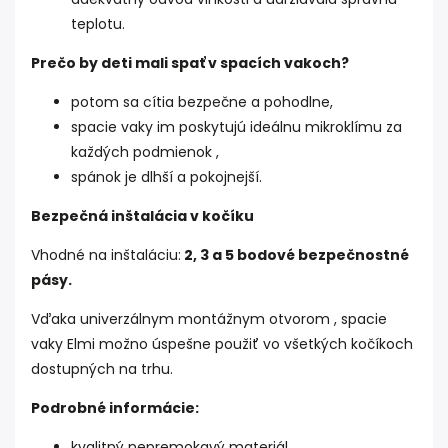
teplotu.
Prečo by deti mali spať v spacích vakoch?
potom sa cítia bezpečne a pohodlne,
spacie vaky im poskytujú ideálnu mikroklímu za
každých podmienok ,
spánok je dlhší a pokojnejší.
Bezpečná inštalácia v kočíku
Vhodné na inštaláciu:
2, 3 a 5 bodové bezpečnostné
pásy.
Vďaka univerzálnym montážnym otvorom , spacie
vaky Elmi možno úspešne použiť vo všetkých kočíkoch
dostupných na trhu.
Podrobné informácie:
kvalitný nepremokavý materiál,