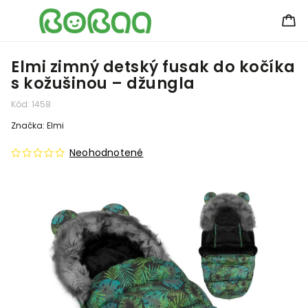
Elmi zimný detský fusak do kočíka
s kožušinou – džungla
Kód:
1458
Značka:
Elmi
Neohodnotené