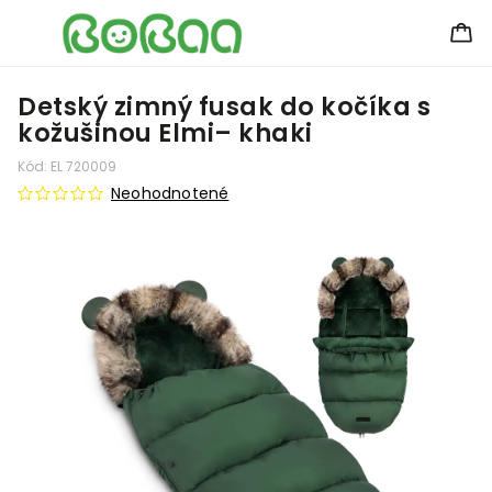
Detský zimný fusak do kočíka s
kožušinou Elmi– khaki
Kód:
EL 720009
Neohodnotené