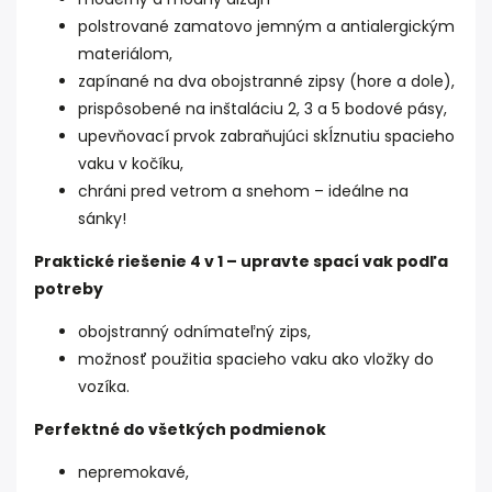
polstrované zamatovo jemným a antialergickým
materiálom,
zapínané na dva obojstranné zipsy (hore a dole),
prispôsobené na inštaláciu 2, 3 a 5 bodové pásy,
upevňovací prvok zabraňujúci skĺznutiu spacieho
vaku v kočíku,
chráni pred vetrom a snehom – ideálne na
sánky!
Praktické riešenie 4 v 1 – upravte spací vak podľa
potreby
obojstranný odnímateľný zips,
možnosť použitia spacieho vaku ako vložky do
vozíka.
Perfektné do všetkých podmienok
nepremokavé,