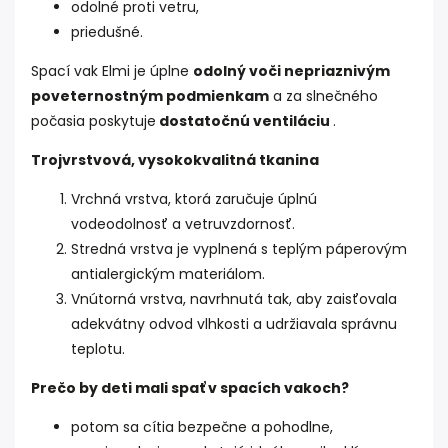
odolné proti vetru,
priedušné.
Spací vak Elmi je úplne
odolný voči nepriaznivým
poveternostným podmienkam
a za slnečného
počasia poskytuje
dostatočnú ventiláciu
.
Trojvrstvová, vysokokvalitná tkanina
Vrchná vrstva, ktorá zaručuje úplnú
vodeodolnosť a vetruvzdornosť.
Stredná vrstva je vyplnená s teplým páperovým
antialergickým materiálom.
Vnútorná vrstva, navrhnutá tak, aby zaisťovala
adekvátny odvod vlhkosti a udržiavala správnu
teplotu.
Prečo by deti mali spať v spacích vakoch?
potom sa cítia bezpečne a pohodlne,