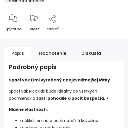
Detailné informácie
Opýtať sa
Strážiť
Zdieľať
Popis
Hodnotenie
Diskusia
Podrobný popis
Spací vak Elmi vyrobený z najkvalitnejšej látky
Spací vak Ricokids bude ideálny do všetkých
podmienok a zaistí
pohodlie a pocit bezpečia.
>
Hlavné vlastnosti:
mäkká, jemná a odnímateľná kožušina
moderný a módny dizajn