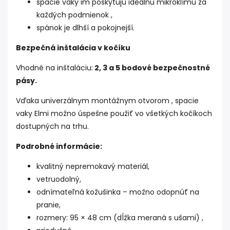
spacie vaky im poskytujú ideálnu mikroklímu za
každých podmienok ,
spánok je dlhší a pokojnejší.
Bezpečná inštalácia v kočíku
Vhodné na inštaláciu:
2, 3 a 5 bodové bezpečnostné
pásy.
Vďaka univerzálnym montážnym otvorom , spacie
vaky Elmi možno úspešne použiť vo všetkých kočíkoch
dostupných na trhu.
Podrobné informácie:
kvalitný nepremokavý materiál,
vetruodolný,
odnímateľná kožušinka – možno odopnúť na
pranie,
rozmery: 95 × 48 cm (dĺžka meraná s ušami) ,