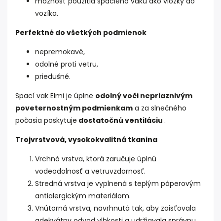
možnosť použitia spacieho vaku ako vložky do
vozíka.
Perfektné do všetkých podmienok
nepremokavé,
odolné proti vetru,
priedušné.
Spací vak Elmi je úplne
odolný voči nepriaznivým
poveternostným podmienkam
a za slnečného
počasia poskytuje
dostatočnú ventiláciu
.
Trojvrstvová, vysokokvalitná tkanina
Vrchná vrstva, ktorá zaručuje úplnú
vodeodolnosť a vetruvzdornosť.
Stredná vrstva je vyplnená s teplým páperovým
antialergickým materiálom.
Vnútorná vrstva, navrhnutá tak, aby zaisťovala
adekvátny odvod vlhkosti a udržiavala správnu