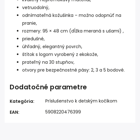
vetruodolný,
odnímateľná kožušinka – možno odopnúť na
pranie,
rozmery: 95 × 48 cm (dĺžka meraná s ušami) ,
priedušné,
úhľadný, elegantný povrch,
štítok s logom vyrobený z ekokože,
prateľný na 30 stupňov,
otvory pre bezpečnostné pásy: 2, 3 a 5 bodové.
Dodatočné parametre
Príslušenstvo k detským kočíkom
Kategória
:
5908220476399
EAN
: