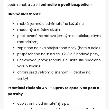
podmienok a zaistí
pohodlie a pocit bezpečia.
>
Hlavné vlastnosti:
mäkká, jemná a odnímateľná kožušina
moderný a módny dizajn
polstrované zamatovo jemným a antialergickým
materiálom,
zapínané na dva obojstranné zipsy (hore a dole),
prispôsobené na inštaláciu 2, 3 a 5 bodové pásy,
upevňovací prvok zabraňujúci skĺznutiu spacieho
vaku v kočíku,
chráni pred vetrom a snehom – ideálne na
sánky!
Praktické riešenie 4 v 1 – upravte spací vak podľa
potreby
obojstranný odnímateľný zips,