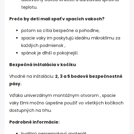
teplotu.
Prečo by deti mali spať v spacích vakoch?
potom sa cítia bezpečne a pohodlne,
spacie vaky im poskytujú ideálnu mikroklímu za
každých podmienok ,
spánok je dlhší a pokojnejší.
Bezpečná inštalácia v kočíku
Vhodné na inštaláciu:
2, 3 a 5 bodové bezpečnostné
pásy.
Vďaka univerzálnym montážnym otvorom , spacie
vaky Elmi možno úspešne použiť vo všetkých kočíkoch
dostupných na trhu.
Podrobné informácie:
kvalitný nepremokavý materiál,