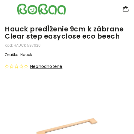
Hauck predĺženie 9cm k zábrane
Clear step easyclose eco beech
Kód:
HAUCK 597620
Značka:
Hauck
Neohodnotené