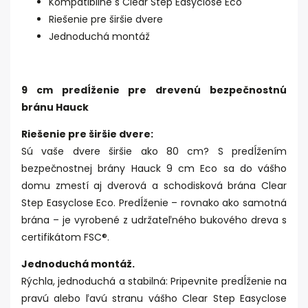
Kompatibilné s Clear Step Easyclose Eco
Riešenie pre širšie dvere
Jednoduchá montáž
9 cm predĺženie pre drevenú bezpečnostnú
bránu Hauck
Riešenie pre širšie dvere:
Sú vaše dvere širšie ako 80 cm? S predĺžením
bezpečnostnej brány Hauck 9 cm Eco sa do vášho
domu zmestí aj dverová a schodisková brána Clear
Step Easyclose Eco. Predĺženie – rovnako ako samotná
brána – je vyrobené z udržateľného bukového dreva s
certifikátom FSC®.
Jednoduchá montáž.
Rýchla, jednoduchá a stabilná: Pripevnite predĺženie na
pravú alebo ľavú stranu vášho Clear Step Easyclose