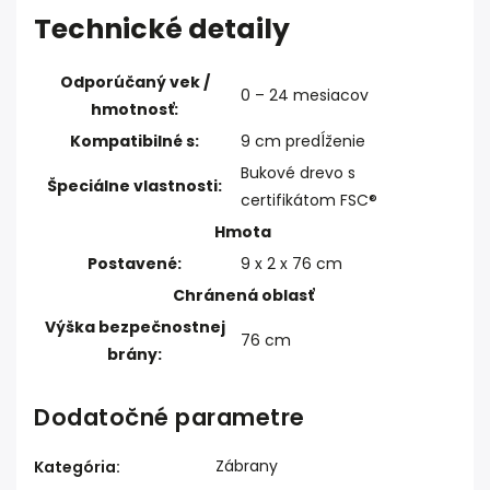
Technické detaily
Odporúčaný vek /
0 – 24 mesiacov
hmotnosť:
Kompatibilné s:
9 cm predĺženie
Bukové drevo s
Špeciálne vlastnosti:
certifikátom FSC®
Hmota
Postavené:
9 x 2 x 76 cm
Chránená oblasť
Výška bezpečnostnej
76 cm
brány:
Dodatočné parametre
Zábrany
Kategória
: