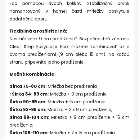
Eco pomocou dvoch kolíkov. Stabilizačný prvok
namontovaný v hornej časti mriežky poskytuje
dodatočnú oporu.
Flexibilná a rozšíriteľná:
Nestačí vám 9 cm predĺženie? Bezpečnostnú zábranu
Clear Step Easyclose Eco môžete kombinovať až s
dvoma predĺženiami (9 cm alebo 15 cm). Na každú
stranu pripevnite jedno predĺženie.
Možné kombinácie:
Šírka 75-80 cm:
Mriežka bez predĺženia
; Šírka 84-89 cm:
Mriežka + 9 cm predĺženie;
Šírka 90-95 cm:
Mriežka + 15 cm predĺženie ;
Šírka 93-98 cm:
Mriežka + 2 x 9 cm predĺženia;
Šírka 99-104 cm:
Mriežka + 9 cm predĺženie + 15 cm
predĺženie;
Šírka 105-110 cm:
Mriežka + 2 x 15 cm predĺženia