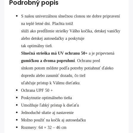
Podrobný popis
S našou univerzálnou slnečnou clonou ste dobre pripravení
na teplé letné dni. Plachta totiž
slúži ako predĺženie striešky Vášho kočíka, detskej vaničky
alebo detskej autosedačky a poskytuje
tak optimálny tieň.
Slnečná strieška má UV ochranu 50+
a je pripevnená
gumičkou a dvoma popruhmi
. Ochranu pred
slnkom potom môžete podľa potreby potiahnuť ďaleko
dopredu alebo zasunúť dozadu, čo tiež
uľahčuje prístup k Vášmu dieťatku.
Ochrana UPF 50 +
Poskytnutie optimálneho tieňa
Umožňuje ľahký prístup k dieťaťu
Jednoduché sňatie aj nastavenie
Možno použiť na kočík aj autosedačku
Rozmery: 64 × 32 – 46 cm