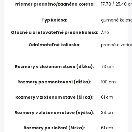
Priemer predného/zadného kolesa:
17,78 / 25,40 
Typ kolesa:
gumené koles
Otočné a aretovateľné predné kolesá:
Áno
Odnímateľné kolieska:
predné a zadn
Rozmery v zloženom stave (dĺžka):
73 cm
Rozmery po zmontovaní (dĺžka):
100 cm
Rozmery v zloženom stave (šírka):
61 cm
Rozmery v zloženom stave (výška):
34 cm
Rozmery po zložení (šírka):
61 cm