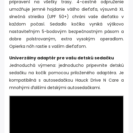
pripravení na všetky trasy. 4-cestné odpruženie
umožňuje jemné hojdanie vášho dieťaťa, výsuvná XL
slnečná strieška (UPF 50+) chráni vaše dieťatko v
každom počasí. Sedadlo kočíka vyniká výškovo
nastaviteľným 5-bodovým bezpečnostným pásom a
dobre polstrovaným, extra vysokým operadlom.
Opierka nôh rastie s vaším dieťaťom.
Univerzálny adaptér pre vašu detskú sedačku
Jednoduchá výmena: jednoducho pripevnite detskú
sedačku na kočík pomocou priloženého adaptéra. Je
kompatibilná s autosedačkou Hauck Drive N Care a
mnohými ďalšími detskými autosedačkami.