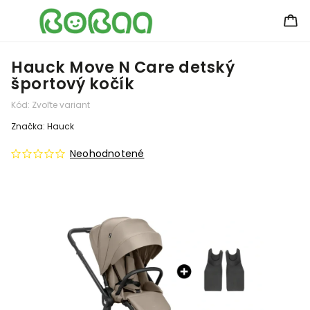
Hauck Move N Care detský
športový kočík
Kód:
Zvoľte variant
Značka:
Hauck
Neohodnotené