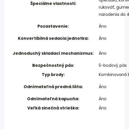
operadlo, konve
Špeciálne vlastnosti:
rukoväť, gumen
narodenia do 4
Pozastavenie:
Áno
Konvertibilná sedacia jednotka:
Áno
Jednoduchý skladací mechanizmus:
Áno
Bezpečnostný pás:
5-bodový pás
Typ brzdy:
Kombinovaná 
Odnímateľná predná lišta:
Áno
Odnímateľná kapucňa:
Áno
Veľká slnečná strieška:
Áno