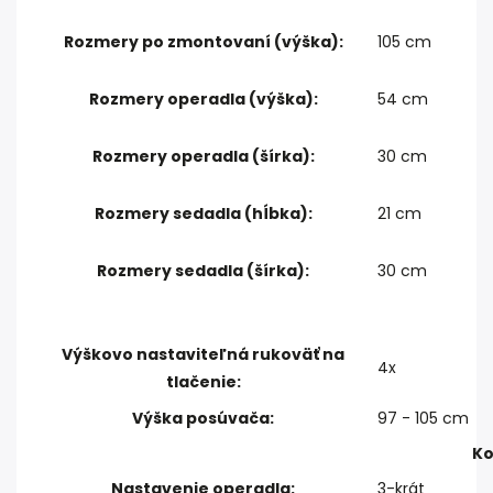
Rozmery po zmontovaní (výška):
105 cm
Rozmery operadla (výška):
54 cm
Rozmery operadla (šírka):
30 cm
Rozmery sedadla (hĺbka):
21 cm
Rozmery sedadla (šírka):
30 cm
Výškovo nastaviteľná rukoväť na
4x
tlačenie:
Výška posúvača:
97 - 105 cm
Ko
Nastavenie operadla:
3-krát