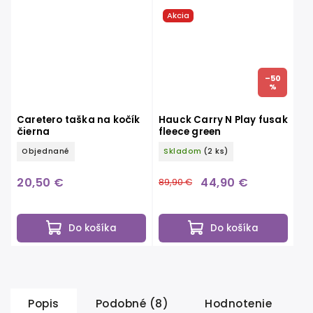
Akcia
–50
%
Caretero taška na kočík
Hauck Carry N Play fusak
čierna
fleece green
Objednané
Skladom
(2 ks)
20,50 €
44,90 €
89,90 €
Do košíka
Do košíka
Popis
Podobné (8)
Hodnotenie