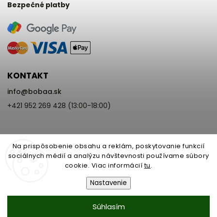
Bezpečné platby
KONTAKT
info
@
bobaa.sk
+421 952 269 428 (13:00-18:00)
Na prispôsobenie obsahu a reklám, poskytovanie funkcií
sociálnych médií a analýzu návštevnosti používame súbory
cookie. Viac informácií
tu
.
Copyright 2026
BoBaa.sk
. Všetky práva vyhradené.
Upraviť nastavenie cookies
Nastavenie
Vytvořil
Shoptet
| Design
Shoptak.cz
Nastavenie | Úprava | Custom =
Súhlasím
Netmedia s.r.o.