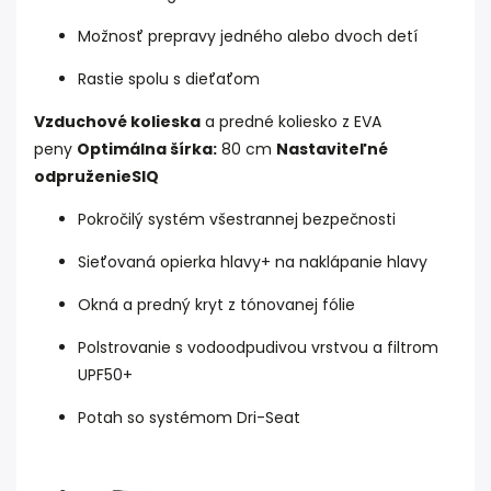
Možnosť prepravy jedného alebo dvoch detí
Rastie spolu s dieťaťom
Vzduchové kolieska
a predné koliesko z EVA
peny
Optimálna šírka:
80 cm
Nastaviteľné
odpruženieSIQ
Pokročilý systém všestrannej bezpečnosti
Sieťovaná opierka hlavy+ na naklápanie hlavy
Okná a predný kryt z tónovanej fólie
Polstrovanie s vodoodpudivou vrstvou a filtrom
UPF50+
Potah so systémom Dri-Seat