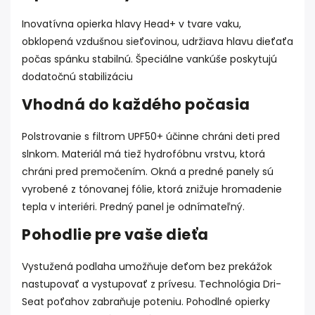
Inovatívna opierka hlavy Head+ v tvare vaku,
obklopená vzdušnou sieťovinou, udržiava hlavu dieťaťa
počas spánku stabilnú. Špeciálne vankúše poskytujú
dodatočnú stabilizáciu
Vhodná do každého počasia
Polstrovanie s filtrom UPF50+ účinne chráni deti pred
slnkom. Materiál má tiež hydrofóbnu vrstvu, ktorá
chráni pred premočením. Okná a predné panely sú
vyrobené z tónovanej fólie, ktorá znižuje hromadenie
tepla v interiéri. Predný panel je odnímateľný.
Pohodlie pre vaše dieťa
Vystužená podlaha umožňuje deťom bez prekážok
nastupovať a vystupovať z prívesu. Technológia Dri-
Seat poťahov zabraňuje poteniu. Pohodlné opierky