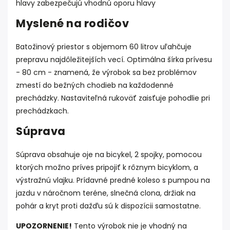
hlavy zabezpečujú vhodnú oporu hlavy
Myslené na rodičov
Batožinový priestor s objemom 60 litrov uľahčuje
prepravu najdôležitejších vecí. Optimálna šírka prívesu
- 80 cm - znamená, že výrobok sa bez problémov
zmestí do bežných chodieb na každodenné
prechádzky. Nastaviteľná rukoväť zaisťuje pohodlie pri
prechádzkach.
Súprava
Súprava obsahuje oje na bicykel, 2 spojky, pomocou
ktorých možno príves pripojiť k rôznym bicyklom, a
výstražnú vlajku. Prídavné predné koleso s pumpou na
jazdu v náročnom teréne, slnečná clona, držiak na
pohár a kryt proti dažďu sú k dispozícii samostatne.
UPOZORNENIE!
Tento výrobok nie je vhodný na