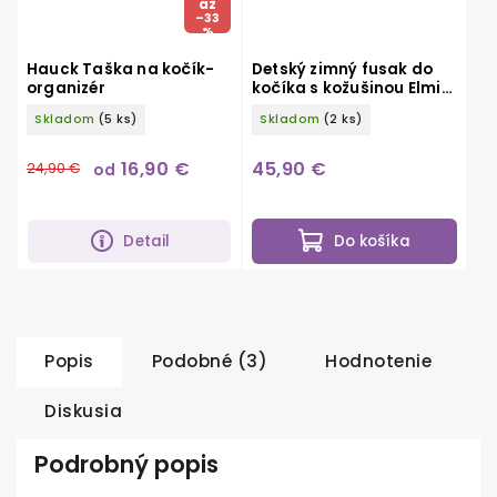
až
–33
%
Hauck Taška na kočík-
Detský zimný fusak do
organizér
kočíka s kožušinou Elmi–
tmavošedý
Skladom
(5 ks)
Skladom
(2 ks)
16,90 €
45,90 €
24,90 €
od
Detail
Do košíka
Popis
Podobné (3)
Hodnotenie
Diskusia
Podrobný popis