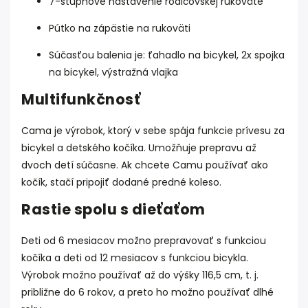
7-stupňové nastavenie rodičovskej rukoväte
Pútko na zápästie na rukoväti
Súčasťou balenia je: ťahadlo na bicykel, 2x spojka
na bicykel, výstražná vlajka
Multifunkčnosť
Cama je výrobok, ktorý v sebe spája funkcie prívesu za
bicykel a detského kočíka. Umožňuje prepravu až
dvoch detí súčasne. Ak chcete Camu používať ako
kočík, stačí pripojiť dodané predné koleso.
Rastie spolu s dieťaťom
Deti od 6 mesiacov možno prepravovať s funkciou
kočíka a deti od 12 mesiacov s funkciou bicykla.
Výrobok možno používať až do výšky 116,5 cm, t. j.
približne do 6 rokov, a preto ho možno používať dlhé