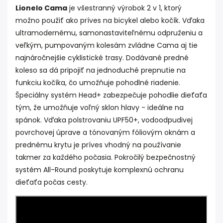
Lionelo Cama
je všestranný výrobok 2 v 1, ktorý
možno použiť ako príves na bicykel alebo kočík. Vďaka
ultramodernému, samonastaviteľnému odpruženiu a
veľkým, pumpovaným kolesám zvládne Cama aj tie
najnáročnejšie cyklistické trasy. Dodávané predné
koleso sa dá pripojiť na jednoduché prepnutie na
funkciu kočíka, čo umožňuje pohodlné riadenie.
Špeciálny systém Head+ zabezpečuje pohodlie dieťaťa
tým, že umožňuje voľný sklon hlavy - ideálne na
spánok. Vďaka polstrovaniu UPF50+, vodoodpudivej
povrchovej úprave a tónovaným fóliovým oknám a
prednému krytu je príves vhodný na používanie
takmer za každého počasia. Pokročilý bezpečnostný
systém All-Round poskytuje komplexnú ochranu
dieťaťa počas cesty.