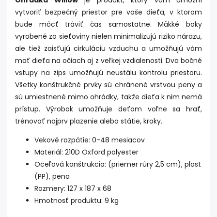
Ohrádka Willow
je produkt, ktorý vám umožní
vytvoriť bezpečný priestor pre vaše dieťa, v ktorom
bude môcť tráviť čas samostatne. Mäkké boky
vyrobené zo sieťoviny nielen minimalizujú riziko nárazu,
ale tiež zaisťujú cirkuláciu vzduchu a umožňujú vám
mať dieťa na očiach aj z veľkej vzdialenosti. Dva bočné
vstupy na zips umožňujú neustálu kontrolu priestoru.
Všetky konštrukčné prvky sú chránené vrstvou peny a
sú umiestnené mimo ohrádky, takže dieťa k nim nemá
prístup. Výrobok umožňuje deťom voľne sa hrať,
trénovať najprv plazenie alebo státie, kroky.
Vekové rozpätie: 0-48 mesiacov
Materiál: 210D Oxford polyester
Oceľová konštrukcia: (priemer rúry 2,5 cm), plast
(PP), pena
Rozmery: 127 x 187 x 68
Hmotnosť produktu: 9 kg