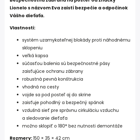
Bezpečnostná zábrana na posteľ od značky
Lionelo s názvom Eva zaistí bezpečie a odpočinok
Vášho dieťaťa.
Vlastnosti:
systém uzamykateľnej blokády proti náhodnému
sklopeniu
veľká kapsa
súčasťou balenia sú bezpečnostné pásy
zaisťujúce ochranu zábrany
robustná pevná konštrukcia
vhodná na cesty
vojde sa pod posteľ aj do skrine
zaisťuje pohodlný a bezpečný spánok
vzdušná sieť pre správnu cirkuláciu vzduchu
a sledovanie dieťaťa
možno sklopiť o 180° bez nutnosti demontáže
Rozmery:
150 × 35 × 42 cm