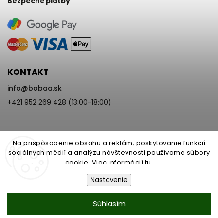
Bezpečné platby
KONTAKT
info
@
bobaa.sk
+421 952 269 428 (13:00-18:00)
Na prispôsobenie obsahu a reklám, poskytovanie funkcií
sociálnych médií a analýzu návštevnosti používame súbory
cookie. Viac informácií
tu
.
Copyright 2026
BoBaa.sk
. Všetky práva vyhradené.
Upraviť nastavenie cookies
Nastavenie
Vytvořil
Shoptet
| Design
Shoptak.cz
Nastavenie | Úprava | Custom =
Súhlasím
Netmedia s.r.o.