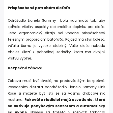
Prispôsobené potrebám dieťaťa
Odrážadlo Lionelo Sammy bola navrhnutá tak, aby
spĺňala všetky aspekty dokonalého doplnku pre dieťa.
Jeho ergonomický dizajn bol vhodne prispôsobený
telesným proporciám batoľaťa. Pojazd má štyri kolesá,
vďaka čomu je vysoko stabilný. Vaše dieťa nebude
chcieť zliezť z pohodlnej sedačky, ktorá má dvojitú
vrstvu výplne.
Bezpečná zábava
Zábava musí byť skvelá, no predovšetkým bezpečná.
Posadením dieťaťa naodrážadlo Lionelo Sammy Pink
Rose si môžete byť istí, že sa vášmu drobcovi nič
nestane.
Rukoväte riadidiel majú osvetlenie, ktoré
sa aktivuje pohybovým senzorom a automaticky
sa vypne
. Navyše sa trblieta v rôznych farbách!