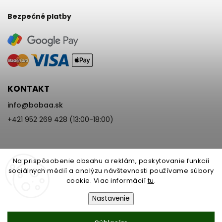
Bezpečné platby
KONTAKT
info
@
bobaa.sk
+421 952 269 428 (13:00-18:00)
Na prispôsobenie obsahu a reklám, poskytovanie funkcií
sociálnych médií a analýzu návštevnosti používame súbory
cookie. Viac informácií
tu
.
Copyright 2026
BoBaa.sk
. Všetky práva vyhradené.
Upraviť nastavenie cookies
Nastavenie
Vytvořil
Shoptet
| Design
Shoptak.cz
Nastavenie | Úprava | Custom =