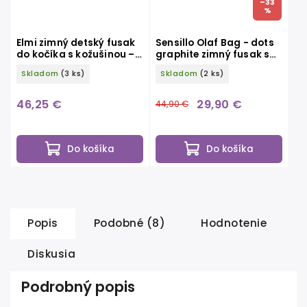
–33
%
Elmi zimný detský fusak
Sensillo Olaf Bag - dots
do kočíka s kožušinou –
graphite zimný fusak s
tmavo šedý
kožušinkou
Skladom
(3 ks)
Skladom
(2 ks)
46,25 €
29,90 €
44,90 €
Do košíka
Do košíka
Popis
Podobné (8)
Hodnotenie
Diskusia
Podrobný popis