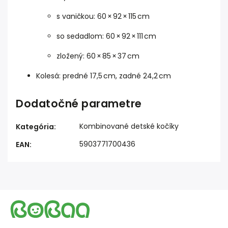
s vaničkou: 60 × 92 × 115 cm
so sedadlom: 60 × 92 × 111 cm
zložený: 60 × 85 × 37 cm
Kolesá: predné 17,5 cm, zadné 24,2 cm
Dodatočné parametre
Kombinované detské kočíky
Kategória
:
5903771700436
EAN
: