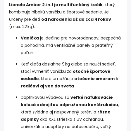
Lionelo Amber 2‑in‑1 je multifunkčný kočík
, ktorý
kombinuje hlbokú vaničku a športové sedenie. Je
určený pre deti
od narodenia až do cca 4 rokov
(max. 22 kg).
Vanička
je ideálna pre novorodencov, bezpečná
a pohodlná, má ventilačné panely a prateľný
poťah.
Keď dieťa dosiahne 9 kg alebo sa naučí sedieť,
stačí vymeniť vaničku za
otočné športové
sedadlo
, ktoré umožňuje
otočenie smerom k
rodičovi aj von do sveta
.
Doplnkovou výbavou sú
veľké nafukovacie
kolesá s dvojitou odpruženou konštrukciou
,
ktorá zvládne aj nespevnený terén, a
rôzne
doplnky
ako XXL strieška s UV ochranou,
univerzálne adaptéry na autosedačku, veľký