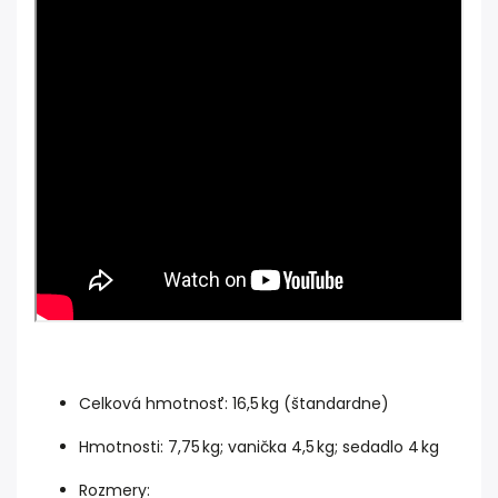
Celková hmotnosť: 16,5 kg (štandardne)
Hmotnosti: 7,75 kg; vanička 4,5 kg; sedadlo 4 kg
Rozmery: