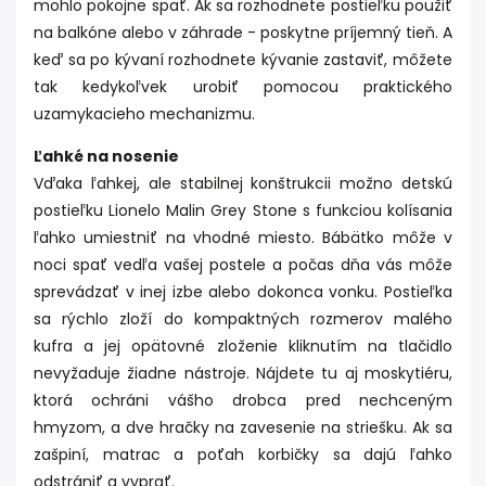
mohlo pokojne spať. Ak sa rozhodnete postieľku použiť
na balkóne alebo v záhrade - poskytne príjemný tieň. A
keď sa po kývaní rozhodnete kývanie zastaviť, môžete
tak kedykoľvek urobiť pomocou praktického
uzamykacieho mechanizmu.
Ľahké na nosenie
Vďaka ľahkej, ale stabilnej konštrukcii možno detskú
postieľku Lionelo Malin Grey Stone s funkciou kolísania
ľahko umiestniť na vhodné miesto. Bábätko môže v
noci spať vedľa vašej postele a počas dňa vás môže
sprevádzať v inej izbe alebo dokonca vonku. Postieľka
sa rýchlo zloží do kompaktných rozmerov malého
kufra a jej opätovné zloženie kliknutím na tlačidlo
nevyžaduje žiadne nástroje. Nájdete tu aj moskytiéru,
ktorá ochráni vášho drobca pred nechceným
hmyzom, a dve hračky na zavesenie na striešku. Ak sa
zašpiní, matrac a poťah korbičky sa dajú ľahko
odstrániť a vyprať.