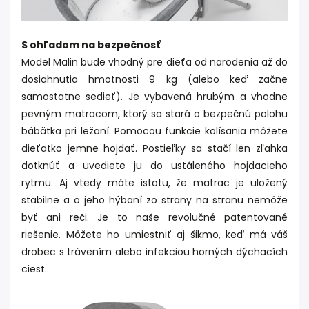
S ohľadom na bezpečnosť
Model Malin bude vhodný pre dieťa od narodenia až do
dosiahnutia hmotnosti 9 kg (alebo keď začne
samostatne sedieť). Je vybavená hrubým a vhodne
pevným matracom, ktorý sa stará o bezpečnú polohu
bábätka pri ležaní. Pomocou funkcie kolísania môžete
dieťatko jemne hojdať. Postieľky sa stačí len zľahka
dotknúť a uvediete ju do ustáleného hojdacieho
rytmu. Aj vtedy máte istotu, že matrac je uložený
stabilne a o jeho hýbaní zo strany na stranu nemôže
byť ani reči. Je to naše revolučné patentované
riešenie. Môžete ho umiestniť aj šikmo, keď má váš
drobec s trávením alebo infekciou horných dýchacích
ciest.