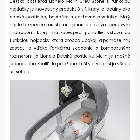
Detská postieľka Lionelo Malin Grey Stone s funkciou
hojdačky je inovatívny produkt 3 v 1, ktorý je ideálny ako
detská postieľka, hojdačka a cestovná postieľka. Malý
nájde bezpečné miesto na spanie s pevným penovým
matracom, ktorý mu zabezpečí pohodlie, vstavanou
funkciou hojdačky, ktorá drobca upokojí a pomôže mu
zaspať, a vďaka ľahkému skladania a kompaktným
rozmerom je Lionelo Detskú postieľku Malin je možné
jednoducho zbaliť do priloženej tašky a vziať si ju všade
so sebou.