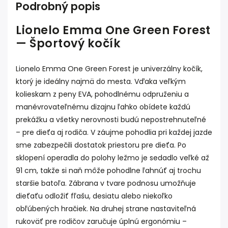
Podrobný popis
Lionelo Emma One Green Forest
— Športový kočík
Lionelo Emma One Green Forest je univerzálny kočík,
ktorý je ideálny najmä do mesta. Vďaka veľkým
kolieskam z peny EVA, pohodlnému odpruženiu a
manévrovateľnému dizajnu ľahko obídete každú
prekážku a všetky nerovnosti budú nepostrehnuteľné
– pre dieťa aj rodiča. V záujme pohodlia pri každej jazde
sme zabezpečili dostatok priestoru pre dieťa. Po
sklopení operadla do polohy ležmo je sedadlo veľké až
91 cm, takže si naň môže pohodlne ľahnúť aj trochu
staršie batoľa. Zábrana v tvare podnosu umožňuje
dieťaťu odložiť fľašu, desiatu alebo niekoľko
obľúbených hračiek. Na druhej strane nastaviteľná
rukoväť pre rodičov zaručuje úplnú ergonómiu –