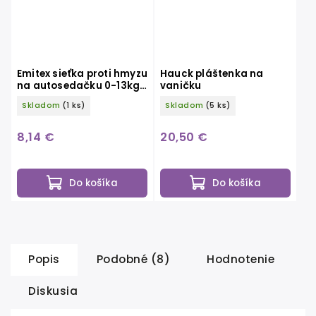
Emitex sieťka proti hmyzu
Hauck pláštenka na
na autosedačku 0-13kg
vaničku
- biela
Skladom
(1 ks)
Skladom
(5 ks)
8,14 €
20,50 €
Do košíka
Do košíka
Popis
Podobné (8)
Hodnotenie
Diskusia