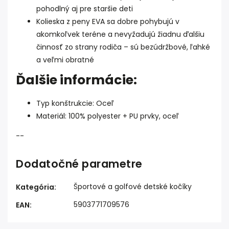
pohodlný aj pre staršie deti
Kolieska z peny EVA sa dobre pohybujú v
akomkoľvek teréne a nevyžadujú žiadnu ďalšiu
činnosť zo strany rodiča – sú bezúdržbové, ľahké
a veľmi obratné
Ďalšie informácie:
Typ konštrukcie: Oceľ
Materiál: 100% polyester + PU prvky, oceľ
--
Dodatočné parametre
Športové a golfové detské kočíky
Kategória
:
5903771709576
EAN
: