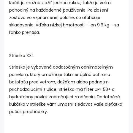
Kočík je možné zložiť jednou rukou, takže je veľmi
pohodlný na každodenné používanie. Po zložení
zostáva vo vzpriamenej polohe, čo uľahčuje
skladovanie. Vďaka nízkej hmotnosti – len 9,6 kg – sa
ľahko prenáša.
Strieška XXL
Strieška je vybavená dodatočným odnímateľným
panelom, ktorý umožňuje takmer úplnú ochranu
batoľaťa pred vetrom, dažďom alebo podnetmi
prichádzajúcimi z ulice. Strieška má filter UPF 50+ a
hydrofóbny povlak zabraňujúci zmáčaniu. Dodatočné
kukátko v strieške vám umožní sledovať vaše dieťatko
počas prechádzky.