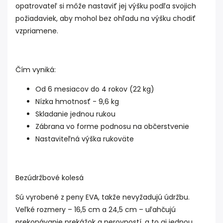
opatrovateľ si môže nastaviť jej výšku podľa svojich
požiadaviek, aby mohol bez ohľadu na výšku chodiť
vzpriamene.
Čím vyniká:
Od 6 mesiacov do 4 rokov (22 kg)
Nízka hmotnosť - 9,6 kg
Skladanie jednou rukou
Zábrana vo forme podnosu na občerstvenie
Nastaviteľná výška rukoväte
Bezúdržbové kolesá
Sú vyrobené z peny EVA, takže nevyžadujú údržbu.
Veľké rozmery – 16,5 cm a 24,5 cm – uľahčujú
prekonávanie prekážok a nerovností, a to aj jednou