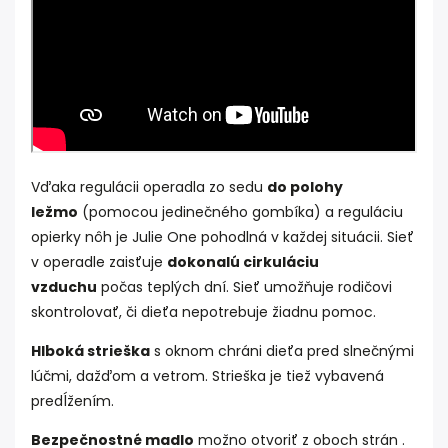
Vďaka regulácii operadla zo sedu
do polohy
ležmo
(pomocou jedinečného gombíka) a reguláciu
opierky nôh je Julie One pohodlná v každej situácii. Sieť
v operadle zaisťuje
dokonalú cirkuláciu
vzduchu
počas teplých dní. Sieť umožňuje rodičovi
skontrolovať, či dieťa nepotrebuje žiadnu pomoc.
Hlboká strieška
s oknom chráni dieťa pred slnečnými
lúčmi, dažďom a vetrom. Strieška je tiež vybavená
predĺžením.
Bezpečnostné madlo
možno otvoriť z oboch strán .