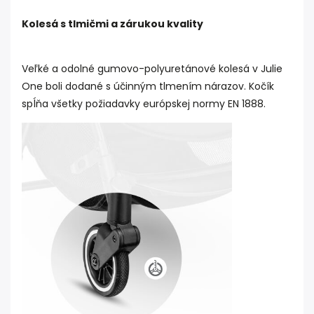
Kolesá s tlmičmi a zárukou kvality
Veľké a odolné gumovo-polyuretánové kolesá v Julie
One boli dodané s účinným tlmením nárazov. Kočík
spĺňa všetky požiadavky európskej normy EN 1888.