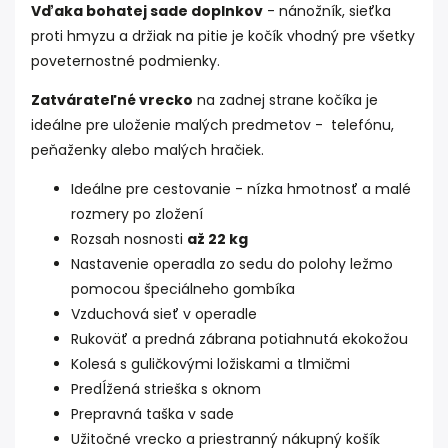
Vďaka bohatej sade doplnkov
- nánožník, sieťka
proti hmyzu a držiak na pitie je kočík vhodný pre všetky
poveternostné podmienky.
Zatvárateľné vrecko
na zadnej strane kočíka je
ideálne pre uloženie malých predmetov - telefónu,
peňaženky alebo malých hračiek.
Ideálne pre cestovanie - nízka hmotnosť a malé
rozmery po zložení
Rozsah nosnosti
až 22 kg
Nastavenie operadla zo sedu do polohy ležmo
pomocou špeciálneho gombíka
Vzduchová sieť v operadle
Rukoväť a predná zábrana potiahnutá ekokožou
Kolesá s guličkovými ložiskami a tlmičmi
Predĺžená strieška s oknom
Prepravná taška v sade
Užitočné vrecko a priestranný nákupný košík