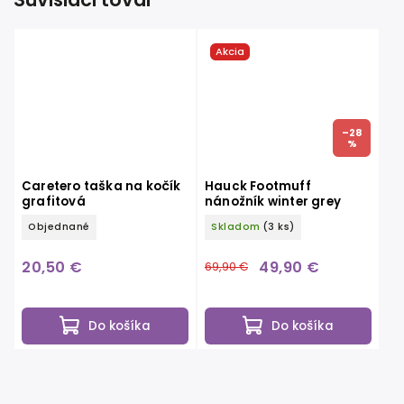
Akcia
–28
%
Caretero taška na kočík
Hauck Footmuff
grafitová
nánožník winter grey
Objednané
Skladom
(3 ks)
20,50 €
49,90 €
69,90 €
Do košíka
Do košíka