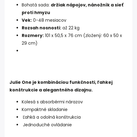
Bohatá sada:
držiak nápojov, nánožník a sieť
proti hmyzu
Vek:
0-48 mesiacov
Rozsah nosnosti:
až 22 kg
Rozmery:
101 x 50,5 x 76 cm (zložený: 60 x 50 x
29 cm)
Julie One je kombináciou funkčnosti, ľahkej
konštrukcie a alegantného dizajnu.
Kolesá s absorbérmi nárazov
Kompaktné skladanie
Ľahká a odolná konštrukcia
Jednoduché ovládanie