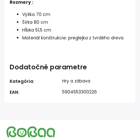
Rozmery :
Výška 70 cm
Šírka 80 cm
Hĺbka 51,5 cm
Materiál konštrukcie: preglejka z tvrdého dreva
Dodatočné parametre
Hry a zábava
Kategória
:
5904553300226
EAN
: