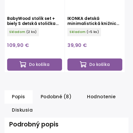
BabyWood stolík set +
IKONKA detská
biely S detská stolička
minimalistická knižnica
stolík
KX5188
Skladom
(2 ks)
Skladom
(>5 ks)
109,90 €
39,90 €
Do košíka
Do košíka
Popis
Podobné (8)
Hodnotenie
Diskusia
Podrobný popis