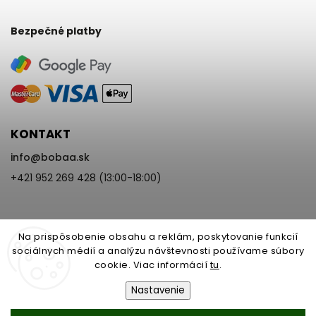
Bezpečné platby
KONTAKT
info
@
bobaa.sk
+421 952 269 428 (13:00-18:00)
Na prispôsobenie obsahu a reklám, poskytovanie funkcií
sociálnych médií a analýzu návštevnosti používame súbory
cookie. Viac informácií
tu
.
Copyright 2026
BoBaa.sk
. Všetky práva vyhradené.
Upraviť nastavenie cookies
Nastavenie
Vytvořil
Shoptet
| Design
Shoptak.cz