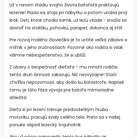
Už v ranom štádiu svojho života batoľatá praktizujú
lezenie! Plazia sa, stoja pri nábytku a potom urobia prvý
krok. Deti, ktoré chodia samé, už lezú všade - snažia sa
dostať na stoličku, pohovku, parapet, dokonca aj stôl.
Pre rozvoj malého človiečika je to určite veľká zábava a
míľnik v jeho zručnostiach. Pozorné oko rodiča si však
všimne nebezpečenstvo, že si ublíži.
Z obavy o bezpečnosť dieťaťa – mu mnohí rodičia
tento druh činnosti zakazujú. Nič nezvyčajné! Stačí
chvíľka nepozornosti, aby došlo ku katastrofe. Napriek
tomu je táto fáza vývoja pre batoľa mimoriadne
dôležitá.
Dieťa si pri lezení trénuje predovšetkým hrubú
motoriku: pracujú svaly celého tela. Preto sa v našej
ponuke objavil lezecký trojuholník.
Ako už názov napovedá, tento kus nábytku je