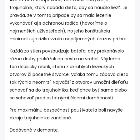
trojuholník, ktorý nabáda dieťa, aby sa naučilo liezť. Je
pravda, že v tomto prípade by sa malo lezenie
vykonávať aj s ochranou rodiča (hovoríme o
najmenších užívateľoch), no jeho konštrukcia
minimalizuje riziko vzniku nepríjemných úrazov pri hre.
Každá zo stien povzbudzuje batoľa, aby prekonávalo
rôzne druhy prekážok na ceste na vrchol. Nájdeme
tam klasický rebrík, stenu z okrúhlych lezeckých
otvorov či početné štvorce. Vďaka tomu zábava dieťa
tak rýchlo neomrzí. Najväčší z otvorov umožní dieťaťu
schovať sa do trojuholníka, keď chce byť samo alebo
sa schovať pred ostatnými členmi domácnosti.
Pre maximálnu bezpečnosť používateľa boli navyše
okraje trojuholníka zaoblené.
Dodávané v demonte.