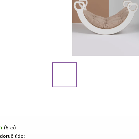
m
(5 ks)
oručiť do: