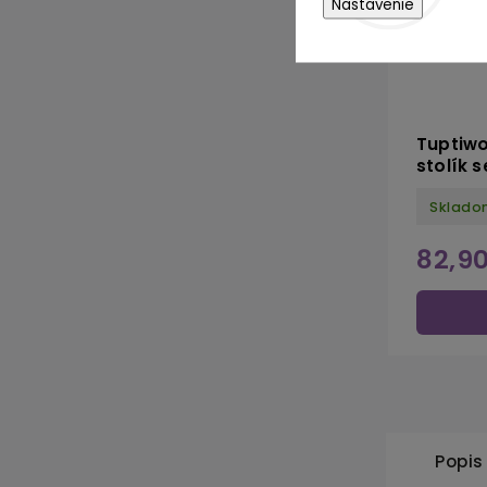
Nastavenie
Tuptiwo
stolík s
Sklado
82,9
Popis