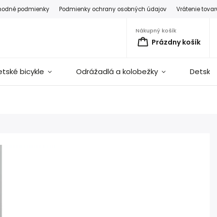
hodné podmienky
Podmienky ochrany osobných údajov
Vrátenie tova
Nákupný košík
Prázdny košík
etské bicykle
Odrážadlá a kolobežky
Detské 