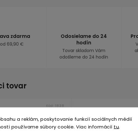
ava zdarma
Odosielame do 24
Pr
hodín
 od 69,90 €
V
Tovar skladom Vám
a
odošleme do 24 hodín
ci tovar
Kód:
1838
bsahu a reklám, poskytovanie funkcií sociálnych médií
osti používame súbory cookie. Viac informácií
tu
.