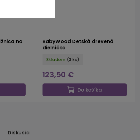
ižnica na
BabyWood Detská drevená
dielnička
Skladom
(3 ks)
123,50 €
a
Do košíka
Diskusia