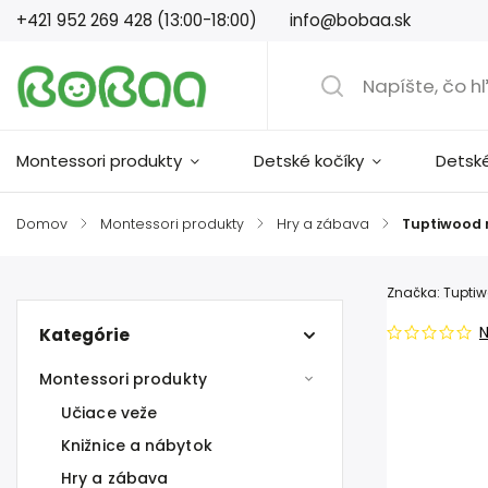
+421 952 269 428 (13:00-18:00)
info@bobaa.sk
Montessori produkty
Detské kočíky
Detsk
Domov
/
Montessori produkty
/
Hry a zábava
/
Tuptiwood 
Značka:
Tupti
Kategórie
Montessori produkty
Učiace veže
Knižnice a nábytok
Hry a zábava