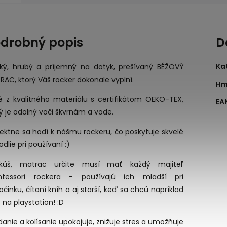
drobný popis
D
Ka
ký, hrubý a príjemný na dotyk, prešívaný BÉŽOVÝ
AC, ktorý Váš rocker dokonale vyplní.
Hm
té z kvalitného materiálu s certifikátom OEKO-TEX,
EA
ý je odolný voči škvrnám a vode.
ektne sa hodí k nášmu rockeru, čo poskytuje skvelé
dlie pri používaní :)
kúš, matrac určite musí mať každý majiteľ
tessori rockera - používajú ich mladší pri
činku, čítaní kníh a aj starší, keď sa chcú napríklad
 na playstation! :D
anie a kolísanie upokojuje, znižuje stres a umožňuje