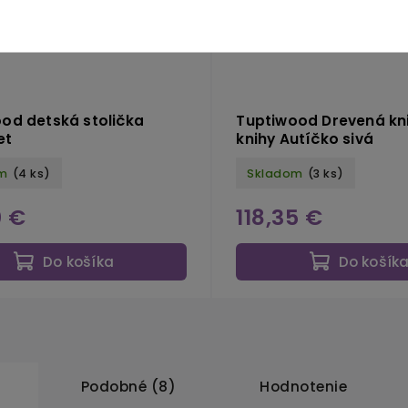
od detská stolička
Tuptiwood Drevená kn
et
knihy Autíčko sivá
m
(4 ks)
Skladom
(3 ks)
0 €
118,35 €
Do košíka
Do košík
Podobné (8)
Hodnotenie