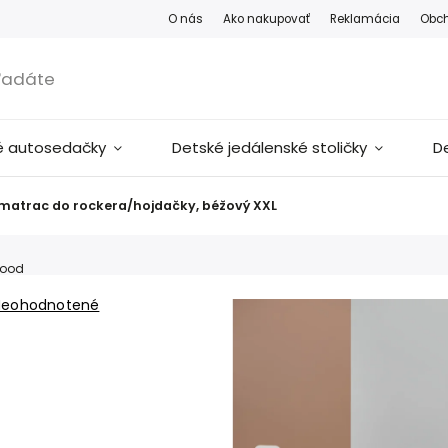
O nás
Ako nakupovať
Reklamácia
Obc
é autosedačky
Detské jedálenské stoličky
D
matrac do rockera/hojdačky, béžový XXL
wood
Neohodnotené