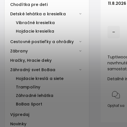
11.8.2026
Chodítka pre deti
Detské lehátka a kresielka
Vibračné kresielka
Hojdacie kresielka
Cestovné postieľky a ohrádky
Zábrany
Tuptiwood
Hračky, Hracie deky
navrhnuté
samostatn
Záhradný svet BoBaa
Hojdacie kreslá a siete
Detailné 
Trampolíny
Záhradné lehátka
BoBaa šport
Opýtať sa
Výpredaj
Novinky