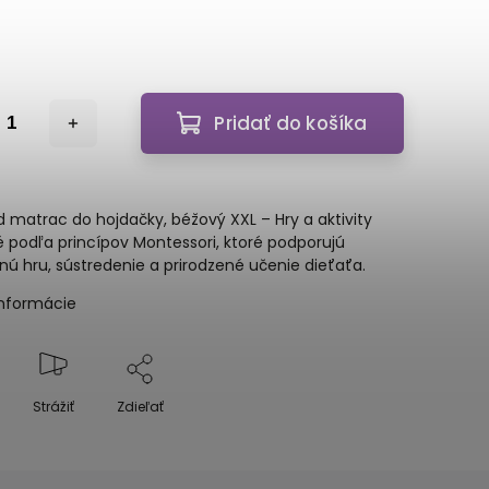
Pridať do košíka
 matrac do hojdačky, béžový XXL – Hry a aktivity
 podľa princípov Montessori, ktoré podporujú
ú hru, sústredenie a prirodzené učenie dieťaťa.
informácie
Strážiť
Zdieľať