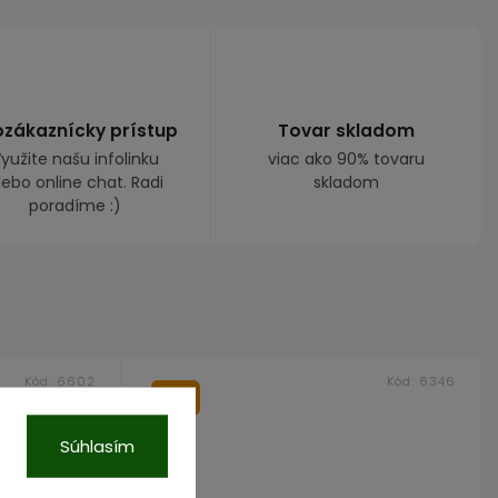
ozákaznícky prístup
Tovar skladom
yužite našu infolinku
viac ako 90% tovaru
lebo online chat. Radi
skladom
poradíme :)
Kód:
6602
Kód:
6346
Tip
Súhlasím