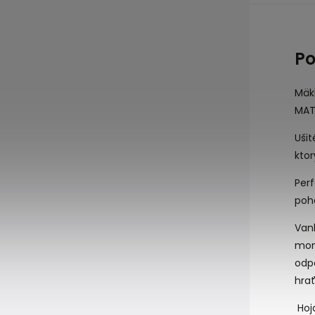
Po
Mäk
MATR
Uši
ktor
Perf
poho
Van
mon
odpo
hrať
Hojd