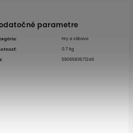
odatočné parametre
Hry a zábava
tegória
:
0.7 kg
otnosť
:
5906583671246
N
: