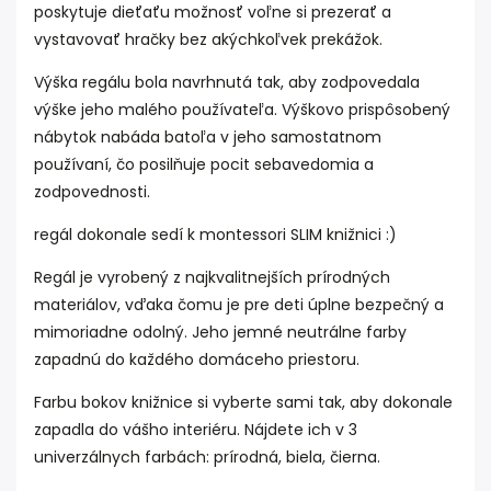
poskytuje dieťaťu možnosť voľne si prezerať a
vystavovať hračky bez akýchkoľvek prekážok.
Výška regálu bola navrhnutá tak, aby zodpovedala
výške jeho malého používateľa. Výškovo prispôsobený
nábytok nabáda batoľa v jeho samostatnom
používaní, čo posilňuje pocit sebavedomia a
zodpovednosti.
regál dokonale sedí k montessori SLIM knižnici :)
Regál je vyrobený z najkvalitnejších prírodných
materiálov, vďaka čomu je pre deti úplne bezpečný a
mimoriadne odolný. Jeho jemné neutrálne farby
zapadnú do každého domáceho priestoru.
Farbu bokov knižnice si vyberte sami tak, aby dokonale
zapadla do vášho interiéru. Nájdete ich v 3
univerzálnych farbách: prírodná, biela, čierna.