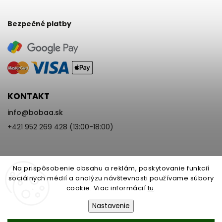
Bezpečné platby
KONTAKT
info
@
bobaa.sk
+421 952 269 428 (13:00-18:00)
Na prispôsobenie obsahu a reklám, poskytovanie funkcií
sociálnych médií a analýzu návštevnosti používame súbory
cookie. Viac informácií
tu
.
Copyright 2026
BoBaa.sk
. Všetky práva vyhradené.
Upraviť nastavenie cookies
Nastavenie
Vytvořil
Shoptet
| Design
Shoptak.cz