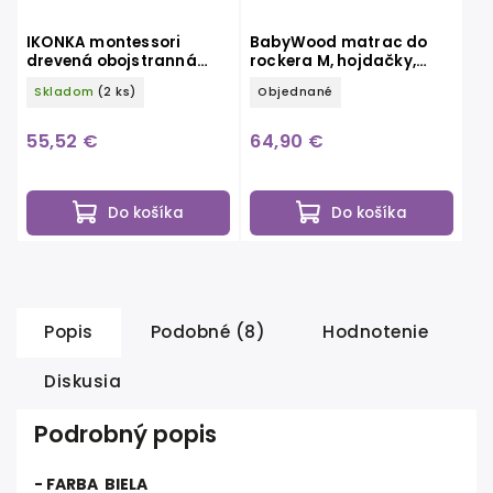
IKONKA montessori
BabyWood matrac do
drevená obojstranná
rockera M, hojdačky,
edukačná tabuľa farma
béžový BW
Skladom
(2 ks)
Objednané
s kriedovou tabuľou
55,52 €
64,90 €
Do košíka
Do košíka
Popis
Podobné (8)
Hodnotenie
Diskusia
Podrobný popis
- FARBA BIELA