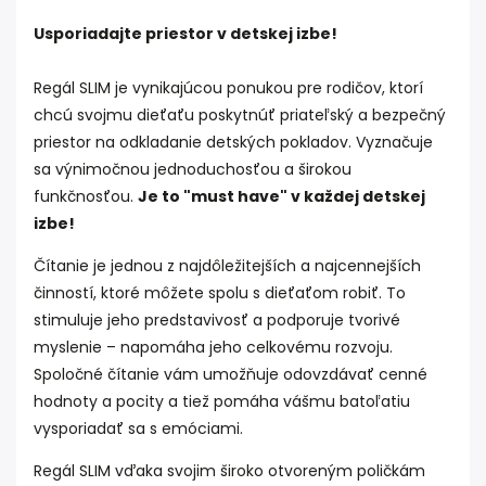
Usporiadajte priestor v detskej izbe!
Regál SLIM je vynikajúcou ponukou pre rodičov, ktorí
chcú svojmu dieťaťu poskytnúť priateľský a bezpečný
priestor na odkladanie detských pokladov. Vyznačuje
sa výnimočnou jednoduchosťou a širokou
funkčnosťou.
Je to "must have" v každej detskej
izbe!
Čítanie je jednou z najdôležitejších a najcennejších
činností, ktoré môžete spolu s dieťaťom robiť. To
stimuluje jeho predstavivosť a podporuje tvorivé
myslenie – napomáha jeho celkovému rozvoju.
Spoločné čítanie vám umožňuje odovzdávať cenné
hodnoty a pocity a tiež pomáha vášmu batoľatiu
vysporiadať sa s emóciami.
Regál SLIM vďaka svojim široko otvoreným poličkám