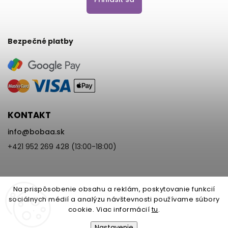
Bezpečné platby
KONTAKT
info
@
bobaa.sk
+421 952 269 428 (13:00-18:00)
Na prispôsobenie obsahu a reklám, poskytovanie funkcií
sociálnych médií a analýzu návštevnosti používame súbory
cookie. Viac informácií
tu
.
Copyright 2026
BoBaa.sk
. Všetky práva vyhradené.
Upraviť nastavenie cookies
Nastavenie