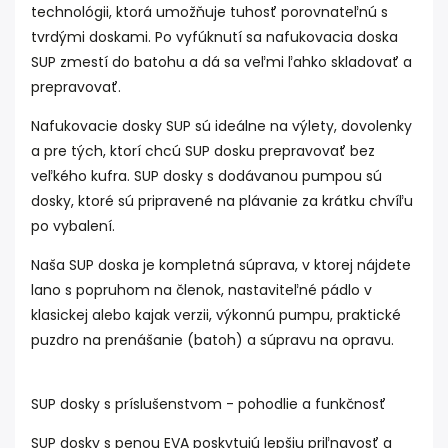
technológii, ktorá umožňuje tuhosť porovnateľnú s
tvrdými doskami. Po vyfúknutí sa nafukovacia doska
SUP zmestí do batohu a dá sa veľmi ľahko skladovať a
prepravovať.
Nafukovacie dosky SUP sú ideálne na výlety, dovolenky
a pre tých, ktorí chcú SUP dosku prepravovať bez
veľkého kufra. SUP dosky s dodávanou pumpou sú
dosky, ktoré sú pripravené na plávanie za krátku chvíľu
po vybalení.
Naša SUP doska je kompletná súprava, v ktorej nájdete
lano s popruhom na členok, nastaviteľné pádlo v
klasickej alebo kajak verzii, výkonnú pumpu, praktické
puzdro na prenášanie (batoh) a súpravu na opravu.
SUP dosky s príslušenstvom - pohodlie a funkčnosť
SUP dosky s penou EVA poskytujú lepšiu priľnavosť a