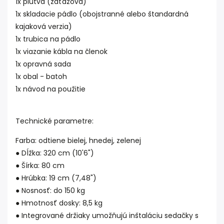
1x plutva (záťažová)
1x skladacie pádlo (obojstranné alebo štandardná
kajaková verzia)
1x trubica na pádlo
1x viazanie kábla na členok
1x opravná sada
1x obal - batoh
1x návod na použitie
Technické parametre:
Farba: odtiene bielej, hnedej, zelenej
● Dĺžka: 320 cm (10'6")
● Šírka: 80 cm
● Hrúbka: 19 cm (7,48")
● Nosnosť: do 150 kg
● Hmotnosť dosky: 8,5 kg
● Integrované držiaky umožňujú inštaláciu sedačky s