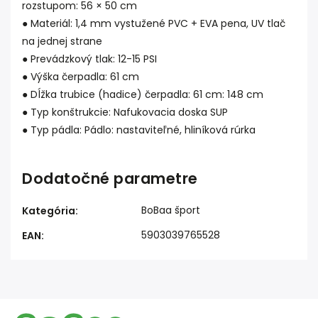
rozstupom: 56 × 50 cm
● Materiál: 1,4 mm vystužené PVC + EVA pena, UV tlač
na jednej strane
● Prevádzkový tlak: 12-15 PSI
● Výška čerpadla: 61 cm
● Dĺžka trubice (hadice) čerpadla: 61 cm: 148 cm
● Typ konštrukcie: Nafukovacia doska SUP
● Typ pádla: Pádlo: nastaviteľné, hliníková rúrka
Dodatočné parametre
BoBaa šport
Kategória
:
5903039765528
EAN
: