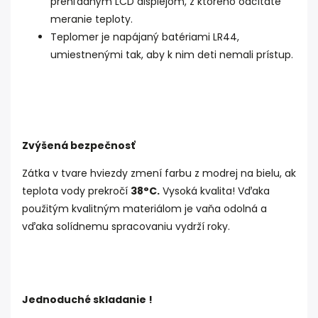
prehľadným LCD displejom, z ktorého odčítate
meranie teploty.
Teplomer je napájaný batériami LR44,
umiestnenými tak, aby k nim deti nemali prístup.
Zvýšená bezpečnosť
Zátka v tvare hviezdy zmení farbu z modrej na bielu, ak
teplota vody prekročí
38°C.
Vysoká kvalita! Vďaka
použitým kvalitným materiálom je vaňa odolná a
vďaka solídnemu spracovaniu vydrží roky.
Jednoduché skladanie !