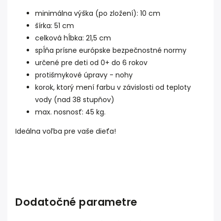
minimálna výška (po zložení): 10 cm
šírka: 51 cm
celková hĺbka: 21,5 cm
spĺňa prísne európske bezpečnostné normy
určené pre deti od 0+ do 6 rokov
protišmykové úpravy - nohy
korok, ktorý mení farbu v závislosti od teploty
vody (nad 38 stupňov)
max. nosnosť: 45 kg.
I
deálna voľba pre vaše dieťa!
Dodatočné parametre