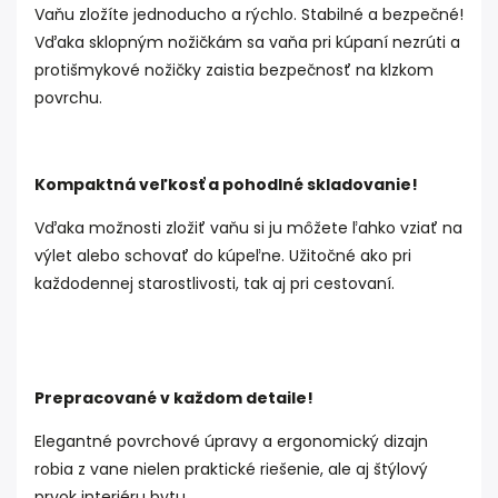
Vaňu zložíte jednoducho a rýchlo. Stabilné a bezpečné!
Vďaka sklopným nožičkám sa vaňa pri kúpaní nezrúti a
protišmykové nožičky zaistia bezpečnosť na klzkom
povrchu.
Kompaktná veľkosť a pohodlné skladovanie!
Vďaka možnosti zložiť vaňu si ju môžete ľahko vziať na
výlet alebo schovať do kúpeľne. Užitočné ako pri
každodennej starostlivosti, tak aj pri cestovaní.
Prepracované v každom detaile!
Elegantné povrchové úpravy a ergonomický dizajn
robia z vane nielen praktické riešenie, ale aj štýlový
prvok interiéru bytu.