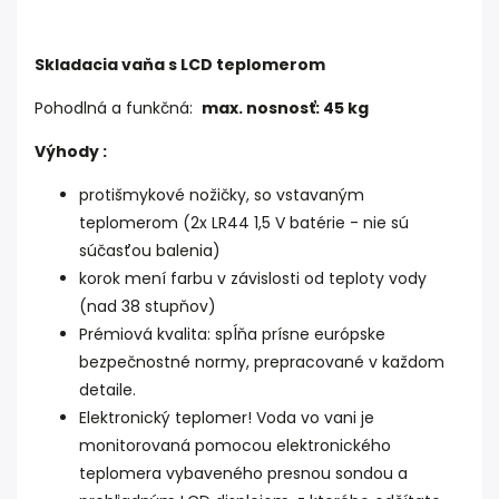
Skladacia vaňa s LCD teplomerom
Pohodlná a funkčná:
max. nosnosť: 45 kg
Výhody :
protišmykové nožičky, so vstavaným
teplomerom (2x LR44 1,5 V batérie - nie sú
súčasťou balenia)
korok mení farbu v závislosti od teploty vody
(nad 38 stupňov)
Prémiová kvalita: spĺňa prísne európske
bezpečnostné normy, prepracované v každom
detaile.
Elektronický teplomer! Voda vo vani je
monitorovaná pomocou elektronického
teplomera vybaveného presnou sondou a