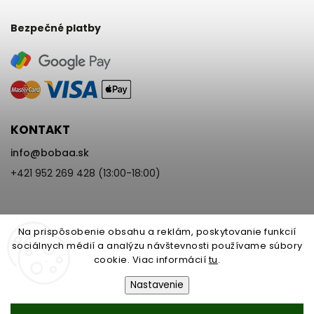
Bezpečné platby
KONTAKT
info
@
bobaa.sk
+421 952 269 428 (13:00-18:00)
Na prispôsobenie obsahu a reklám, poskytovanie funkcií
sociálnych médií a analýzu návštevnosti používame súbory
cookie. Viac informácií
tu
.
Copyright 2026
BoBaa.sk
. Všetky práva vyhradené.
Upraviť nastavenie cookies
Nastavenie
Vytvořil
Shoptet
| Design
Shoptak.cz
Nastavenie | Úprava | Custom =