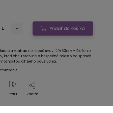
6
Pridať do košíka
skladacia matrac do Lapač snov 120x60cm – Riešenie
ov, ktorí chcú stabilné a bezpečné miesto na spánok
 možnosťou dlhšieho používania.
informácie
Strážiť
Zdieľať