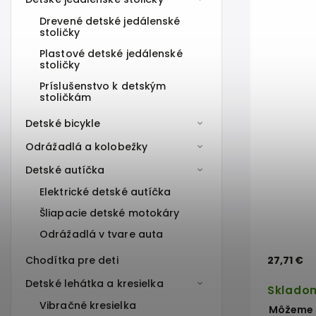
Drevené detské jedálenské
stoličky
Plastové detské jedálenské
stoličky
Príslušenstvo k detským
stoličkám
Detské bicykle
Odrážadlá a kolobežky
Detské autíčka
Elektrické detské autíčka
Šliapacie detské motokáry
Odrážadlá v tvare auta
Chodítka pre deti
27,71 €
Detské lehátka a kresielka
Sklado
Vibračné kresielka
Môžeme d