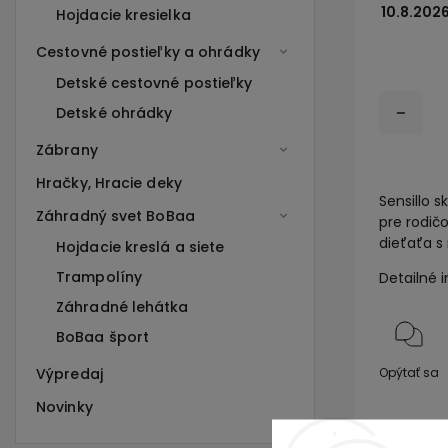
10.8.202
Hojdacie kresielka
Cestovné postieľky a ohrádky
Detské cestovné postieľky
Detské ohrádky
Zábrany
Hračky, Hracie deky
Sensillo 
Záhradný svet BoBaa
pre rodič
dieťaťa s
Hojdacie kreslá a siete
Trampolíny
Detailné 
Záhradné lehátka
BoBaa šport
Výpredaj
Opýtať sa
Novinky