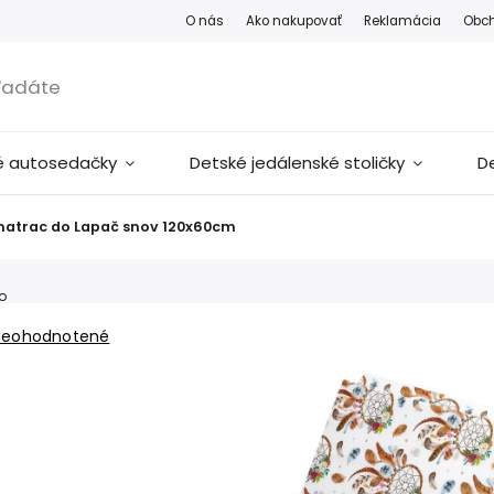
O nás
Ako nakupovať
Reklamácia
Obc
é autosedačky
Detské jedálenské stoličky
D
 matrac do Lapač snov 120x60cm
lo
Neohodnotené