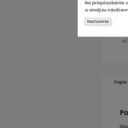
Na prispôsobenie o
a analýzu návštevn
Nastavenie
Dopr
už
Popis
Po
Skl