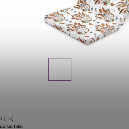
m
(1 ks)
oručiť do: