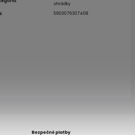
tegória
:
ohrádky
5903076307408
N
:
Bezpečné platby