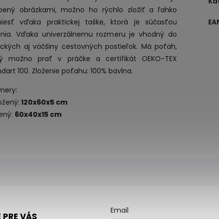
Ka
bený obrázkami, možno ho rýchlo zložiť a ľahko
niesť vďaka praktickej taške, ktorá je súčasťou
EA
enia. Vďaka univerzálnemu rozmeru je vhodný do
sických aj väčšiny cestovných postieľok. Má poťah,
rý možno prať v práčke a certifikát OEKO-TEX
dart 100. Zloženie poťahu: 100% bavlna.
mery:
ožený:
120x60x5 cm
žený:
60x40x15 cm
Email
 PRE VÁS