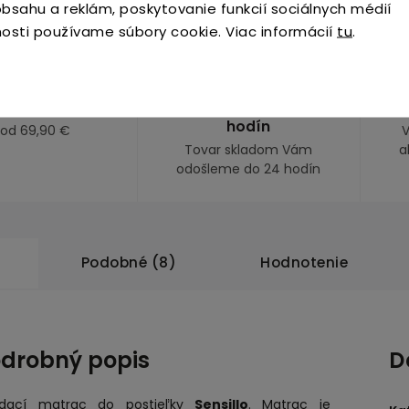
bsahu a reklám, poskytovanie funkcií sociálnych médií
osti používame súbory cookie. Viac informácií
tu
.
ava zdarma
Odosielame do 24
Pr
hodín
 od 69,90 €
V
Tovar skladom Vám
a
odošleme do 24 hodín
Podobné (8)
Hodnotenie
drobný popis
D
adací matrac do postieľky
Sensillo
. Matrac je