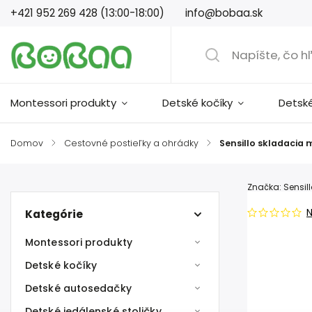
+421 952 269 428 (13:00-18:00)
info@bobaa.sk
Montessori produkty
Detské kočíky
Detsk
Domov
/
Cestovné postieľky a ohrádky
/
Sensillo skladacia
Značka:
Sensil
Kategórie
Montessori produkty
Detské kočíky
Detské autosedačky
Detské jedálenské stoličky