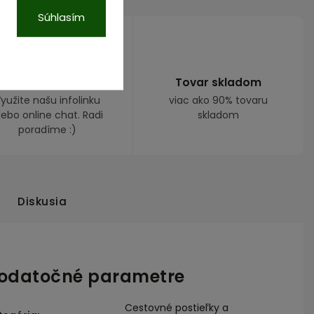
Súhlasím
ozákaznícky prístup
Tovar skladom
yužite našu infolinku
viac ako 90% tovaru
lebo online chat. Radi
skladom
poradíme :)
Diskusia
odatočné parametre
Cestovné postieľky a