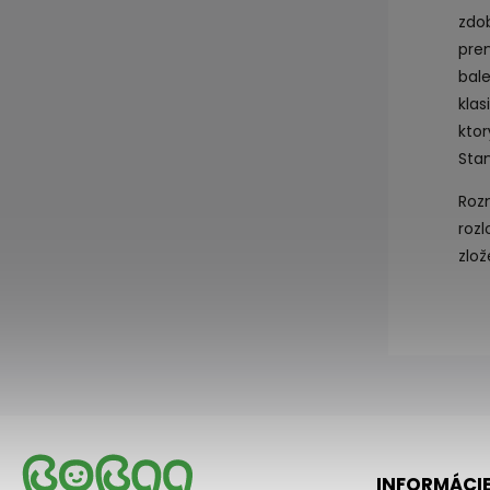
zdo
pre
bal
kla
kto
Stan
Roz
rozl
zlo
INFORMÁCIE