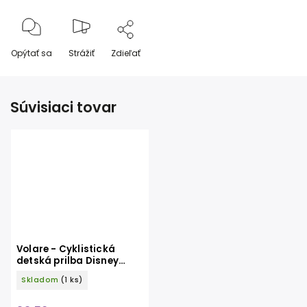
Opýtať sa
Strážiť
Zdieľať
Súvisiaci tovar
Volare - Cyklistická
detská prilba Disney
princess
Skladom
(1 ks)