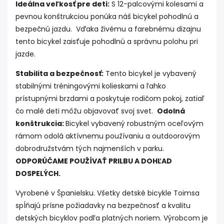
Ideálna veľkosť pre deti:
S 12-palcovými kolesami a
pevnou konštrukciou ponúka náš bicykel pohodlnú a
bezpečnú jazdu. Vďaka živému a farebnému dizajnu
tento bicykel zaisťuje pohodlnú a správnu polohu pri
jazde.
Stabilita a bezpečnosť:
Tento bicykel je vybavený
stabilnými tréningovými kolieskami a ľahko
prístupnými brzdami a poskytuje rodičom pokoj, zatiaľ
čo malé deti môžu objavovať svoj svet.
Odolná
konštrukcia:
Bicykel vybavený robustným oceľovým
rámom odolá aktívnemu používaniu a outdoorovým
dobrodružstvám tých najmenších v parku.
ODPORÚČAME POUŽÍVAŤ PRILBU A DOHĽAD
DOSPELÝCH.
Vyrobené v Španielsku. Všetky detské bicykle Toimsa
spĺňajú prísne požiadavky na bezpečnosť a kvalitu
detských bicyklov podľa platných noriem. Výrobcom je