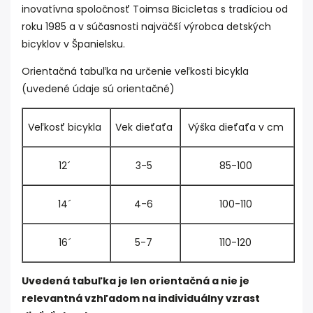
inovatívna spoločnosť Toimsa Bicicletas s tradíciou od
roku 1985 a v súčasnosti najväčší výrobca detských
bicyklov v Španielsku.
Orientačná tabuľka na určenie veľkosti bicykla
(uvedené údaje sú orientačné)
Veľkosť bicykla
Vek dieťaťa
Výška dieťaťa v cm
12´
3-5
85-100
14´
4-6
100-110
16´
5-7
110-120
Uvedená tabuľka je len orientačná a nie je
relevantná vzhľadom na individuálny vzrast