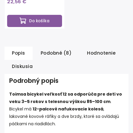
22,56 €
Do košíka
Popis
Podobné (8)
Hodnotenie
Diskusia
Podrobný popis
Toimsa bicykel veľkosť 12 sa odporúča pre deti vo
veku 3–5 rokov s telesnou výškou 85–100 cm
.
Bicykel má
12-palcové nafukovacie kolesá
,
lakované kovové ráfiky a dve brzdy, ktoré sa ovládajú
páčkami na riadidlách.