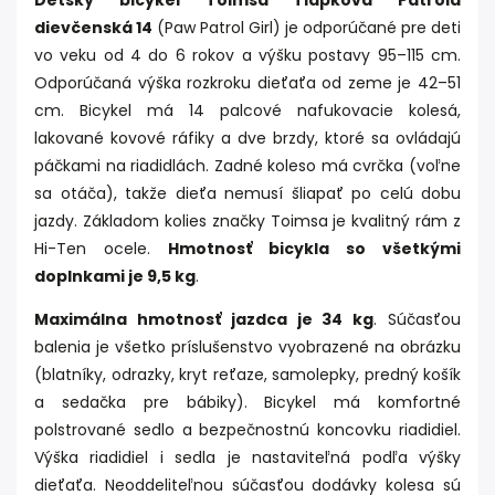
Detský bicykel Toimsa Tlapková Patrola
dievčenská 14
(Paw Patrol Girl) je odporúčané pre deti
vo veku od 4 do 6 rokov a výšku postavy 95–115 cm.
Odporúčaná výška rozkroku dieťaťa od zeme je 42–51
cm. Bicykel má 14 palcové nafukovacie kolesá,
lakované kovové ráfiky a dve brzdy, ktoré sa ovládajú
páčkami na riadidlách. Zadné koleso má cvrčka (voľne
sa otáča), takže dieťa nemusí šliapať po celú dobu
jazdy. Základom kolies značky Toimsa je kvalitný rám z
Hi-Ten ocele.
Hmotnosť bicykla so všetkými
doplnkami je 9,5 kg
.
Maximálna hmotnosť jazdca je 34 kg
. Súčasťou
balenia je všetko príslušenstvo vyobrazené na obrázku
(blatníky, odrazky, kryt reťaze, samolepky, predný košík
a sedačka pre bábiky). Bicykel má komfortné
polstrované sedlo a bezpečnostnú koncovku riadidiel.
Výška riadidiel i sedla je nastaviteľná podľa výšky
dieťaťa. Neoddeliteľnou súčasťou dodávky kolesa sú