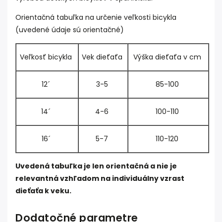
Orientačná tabuľka na určenie veľkosti bicykla
(uvedené údaje sú orientačné)
Veľkosť bicykla
Vek dieťaťa
Výška dieťaťa v cm
12´
3-5
85-100
14´
4-6
100-110
16´
5-7
110-120
Uvedená tabuľka je len orientačná a nie je
relevantná vzhľadom na individuálny vzrast
dieťaťa k veku.
Dodatočné parametre