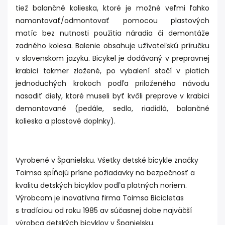
tiež balančné kolieska, ktoré je možné veľmi ľahko
namontovať/odmontovať pomocou plastových
matíc bez nutnosti použitia náradia či demontáže
zadného kolesa. Balenie obsahuje užívateľskú príručku
v slovenskom jazyku. Bicykel je dodávaný v prepravnej
krabici takmer zložené, po vybalení stačí v piatich
jednoduchých krokoch podľa priloženého návodu
nasadiť diely, ktoré museli byť kvôli preprave v krabici
demontované (pedále, sedlo, riadidlá, balančné
kolieska a plastové doplnky).
Vyrobené v Španielsku. Všetky detské bicykle značky
Toimsa spĺňajú prísne požiadavky na bezpečnosť a
kvalitu detských bicyklov podľa platných noriem.
Výrobcom je inovatívna firma Toimsa Bicicletas
s tradíciou od roku 1985 av súčasnej dobe najväčší
výrobca detských bicyklov v Španielsku.