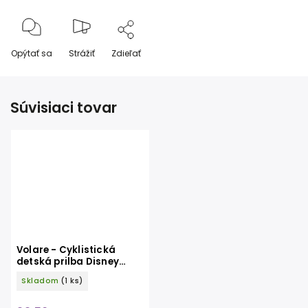
Opýtať sa
Strážiť
Zdieľať
Súvisiaci tovar
Volare - Cyklistická
detská prilba Disney
princess
Skladom
(1 ks)