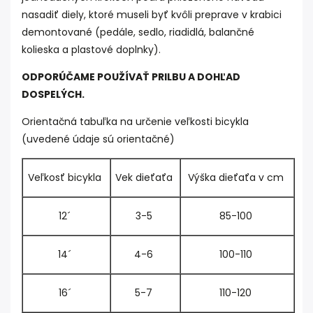
nasadiť diely, ktoré museli byť kvôli preprave v krabici
demontované (pedále, sedlo, riadidlá, balančné
kolieska a plastové doplnky).
ODPORÚČAME POUŽÍVAŤ PRILBU A DOHĽAD
DOSPELÝCH.
Orientačná tabuľka na určenie veľkosti bicykla
(uvedené údaje sú orientačné)
Veľkosť bicykla
Vek dieťaťa
Výška dieťaťa v cm
12´
3-5
85-100
14´
4-6
100-110
16´
5-7
110-120