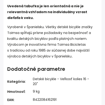
Uvedená tabuľka je len orientačná a nie je
relevantná vzhľadom na individuálny vzrast
dieťaťa k veku.
Vyrobené v Španielsku. Všetky detské bicykle značky
Toimsa spĺňajú prísne požiadavky na bezpečnosť a
kvalitu detských bicyklov podľa platných noriem.
Výrobcom je inovatívna firma Toimsa Bicicletas
s tradíciou od roku 1985 av súčasnej dobe najväčší
výrobca detských bicyklov v Španielsku..
Dodatočné parametre
Detské bicykle - Veľkosť kolies 16 -
Kategória
:
20"
9 kg
Hmotnosť
:
8422084162191
EAN
: