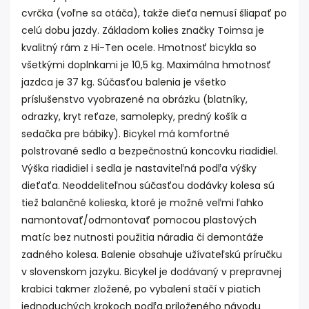
cvrčka (voľne sa otáča), takže dieťa nemusí šliapať po
celú dobu jazdy. Základom kolies značky Toimsa je
kvalitný rám z Hi-Ten ocele. Hmotnosť bicykla so
všetkými doplnkami je 10,5 kg. Maximálna hmotnosť
jazdca je 37 kg. Súčasťou balenia je všetko
príslušenstvo vyobrazené na obrázku (blatníky,
odrazky, kryt reťaze, samolepky, predný košík a
sedačka pre bábiky). Bicykel má komfortné
polstrované sedlo a bezpečnostnú koncovku riadidiel.
Výška riadidiel i sedla je nastaviteľná podľa výšky
dieťaťa. Neoddeliteľnou súčasťou dodávky kolesa sú
tiež balančné kolieska, ktoré je možné veľmi ľahko
namontovať/odmontovať pomocou plastových
matíc bez nutnosti použitia náradia či demontáže
zadného kolesa. Balenie obsahuje užívateľskú príručku
v slovenskom jazyku. Bicykel je dodávaný v prepravnej
krabici takmer zložené, po vybalení stačí v piatich
jednoduchých krokoch podľa priloženého návodu