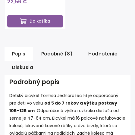
22,56 €
Do košíka
Popis
Podobné (8)
Hodnotenie
Diskusia
Podrobný popis
Detský bicykel Toimsa Jednorožec 16 je odporúčaný
pre deti vo veku
od 5 do 7 rokov a výšku postavy
105–125 cm
. Odporúčaná výška rozkroku dieťaťa od
zeme je 47–64 cm. Bicykel má 16 palcové nafukovacie
kolesá, lakované kovové ráfiky a dve brzdy, ktoré sa
ovládajú páčkami na riadidlách. Zadné koleso má