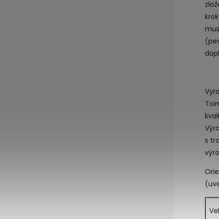
zlož
krok
mus
(ped
dopl
Vyro
Toi
kval
Výr
s tr
výro
Orie
(uv
Ve