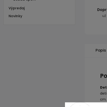
Výpredaj
Dopr
už
Novinky
Popis
Po
Det
deti
cm