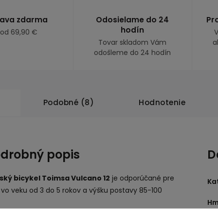
ava zdarma
Odosielame do 24
Pr
hodín
 od 69,90 €
V
Tovar skladom Vám
a
odošleme do 24 hodín
Podobné (8)
Hodnotenie
drobný popis
D
ský bicykel Toimsa Vulcano 12
je odporúčané pre
Ka
 vo veku od 3 do 5 rokov a výšku postavy 85-100
.
Hm