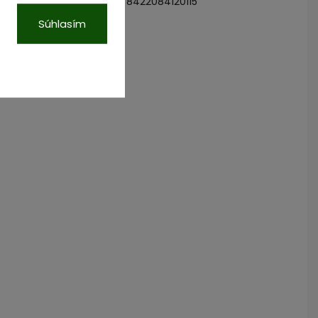
8422084120115
N
:
Súhlasím