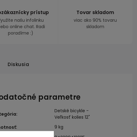
ozákaznícky prístup
Tovar skladom
yužite našu infolinku
viac ako 90% tovaru
lebo online chat. Radi
skladom
poradíme :)
Diskusia
odatočné parametre
Detské bicykle -
tegória
:
Veľkosť kolies 12"
9 kg
otnosť
: