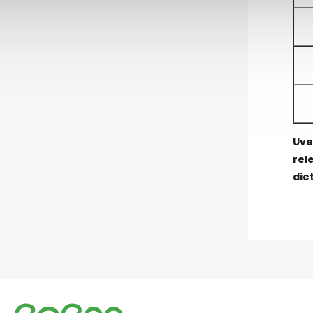
Uve
rel
die