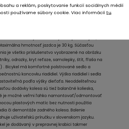
EA
kel má 12 palcové nafukovacie kolesá, lakované
bsahu a reklám, poskytovanie funkcií sociálnych médií
vé ráfiky a dve brzdy, ktoré sa ovládajú páčkami na
osti používame súbory cookie. Viac informácií
tu
.
idlách. Zadné koleso má cvrčka (voľne sa otáča),
e dieťa nemusí šliapať po celú dobu jazdy.
adom kolies značky Toimsa je kvalitný rám z Hi-Ten
e. Hmotnosť bicykla so všetkými doplnkami je 9,5
 Maximálna hmotnosť jazdca je 30 kg. Súčasťou
nia je všetko príslušenstvo vyobrazené na obrázku
tníky, odrazky, kryt reťaze, samolepky, štít, fľaša na
e) . Bicykel má komfortné polstrované sedlo a
ečnostnú koncovku riadidiel. Výška riadidiel i sedla
astaviteľná podľa výšky dieťaťa. Neoddeliteľnou
sťou dodávky kolesa sú tiež balančné kolieska,
ré je možné veľmi ľahko namontovať/odmontovať
ocou plastových matíc bez nutnosti použitia
adia či demontáže zadného kolesa. Balenie
huje užívateľskú príručku v slovenskom jazyku.
kel je dodávaný v prepravnej krabici takmer