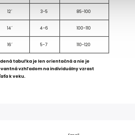
12´
3-5
85-100
14´
4-6
100-110
16´
5-7
110-120
dená tabuľka je len orientačná a nie je
evantná vzhľadom na individuálny vzrast
ťaťa k veku.