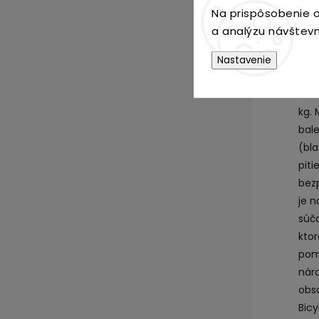
Bicy
Na prispôsobenie o
kovo
a analýzu návštevn
riad
takž
Nastavenie
Zákl
ocel
kg.
bale
(bla
piti
bezp
je n
súča
kto
pom
nár
obsa
Bicy