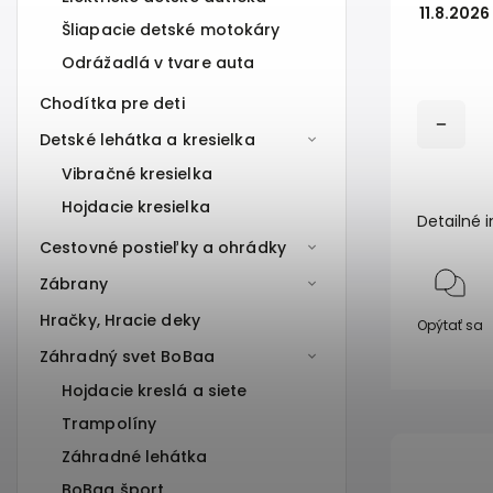
11.8.2026
Šliapacie detské motokáry
Odrážadlá v tvare auta
Chodítka pre deti
Detské lehátka a kresielka
Vibračné kresielka
Hojdacie kresielka
Detailné 
Cestovné postieľky a ohrádky
Zábrany
Hračky, Hracie deky
Opýtať sa
Záhradný svet BoBaa
Hojdacie kreslá a siete
Trampolíny
Záhradné lehátka
BoBaa šport