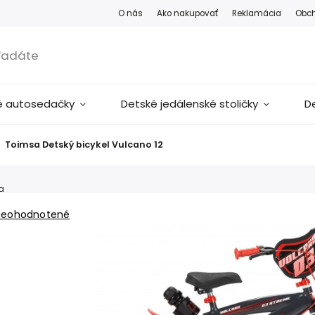
O nás
Ako nakupovať
Reklamácia
Obc
é autosedačky
Detské jedálenské stoličky
D
Toimsa Detský bicykel Vulcano 12
a
Neohodnotené