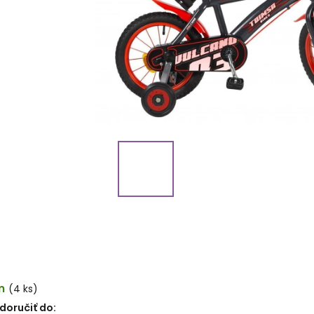
m
(4 ks)
oručiť do: