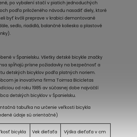
ené, po vybalení stačí v piatich jednoduchých
och podľa priloženého návodu nasadiť diely, ktoré
eli byť kvôli preprave v krabici demontované
ále, sedlo, riadidlá, balančné kolieska a plastové
nky).
bené v Španielsku. Všetky detské bicykle značky
msa spĺňajú prísne požiadavky na bezpečnosť a
itu detských bicyklov podľa platných noriem.
obcom je inovatívna firma Toimsa Bicicletas
adíciou od roku 1985 av súčasnej dobe najväčší
bca detských bicyklov v Španielsku.
ntačná tabuľka na určenie veľkosti bicykla
edené údaje sú orientačné)
ľkosť bicykla
Vek dieťaťa
Výška dieťaťa v cm