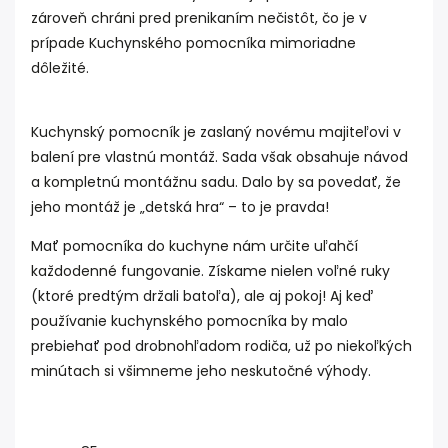
zároveň chráni pred prenikaním nečistôt, čo je v
prípade Kuchynského pomocníka mimoriadne
dôležité.
Kuchynský pomocník je zaslaný novému majiteľovi v
balení pre vlastnú montáž. Sada však obsahuje návod
a kompletnú montážnu sadu. Dalo by sa povedať, že
jeho montáž je „detská hra“ – to je pravda!
Mať pomocníka do kuchyne nám určite uľahčí
každodenné fungovanie. Získame nielen voľné ruky
(ktoré predtým držali batoľa), ale aj pokoj! Aj keď
používanie kuchynského pomocníka by malo
prebiehať pod drobnohľadom rodiča, už po niekoľkých
minútach si všimneme jeho neskutočné výhody.