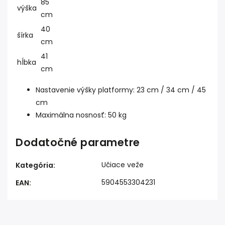
85
výška
cm
40
šírka
cm
41
hĺbka
cm
Nastavenie výšky platformy: 23 cm / 34 cm / 45
cm
Maximálna nosnosť: 50 kg
Dodatočné parametre
Učiace veže
Kategória
:
5904553304231
EAN
: