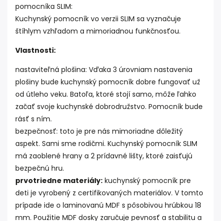
pomocníka SLIM:
Kuchynský pomocník vo verzii SLIM sa vyznačuje
štíhlym vzhľadom a mimoriadnou funkčnosťou.
Vlastnosti:
nastaviteľná plošina: Vďaka 3 úrovniam nastavenia
plošiny bude kuchynský pomocník dobre fungovať už
od útleho veku. Batoľa, ktoré stojí samo, môže ľahko
začať svoje kuchynské dobrodružstvo. Pomocník bude
rásť s ním.
bezpečnosť: toto je pre nás mimoriadne dôležitý
aspekt. Sami sme rodičmi. Kuchynský pomocník SLIM
má zaoblené hrany a 2 prídavné lišty, ktoré zaisťujú
bezpečnú hru.
prvotriedne materiály:
kuchynský pomocník pre
deti je vyrobený z certifikovaných materiálov. V tomto
prípade ide o laminovanú MDF s pôsobivou hrúbkou 18
mm. Použitie MDF dosky zaručuje pevnosť a stabilitu a