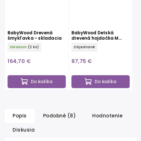
BabyWood Drevená
BabyWood Detská
šmykľavka - skladacia
drevená hojdačka M
natur
Skladom
(2 ks)
Objednané
164,70 €
97,75 €
Do košíka
Do košíka
Popis
Podobné (8)
Hodnotenie
Diskusia