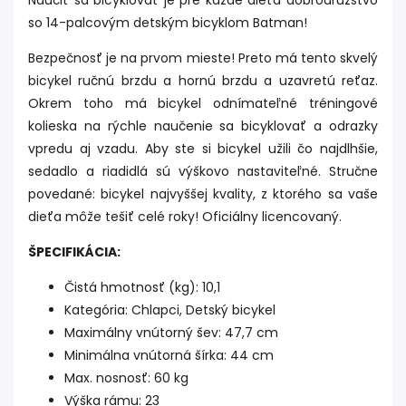
Naučiť sa bicyklovať je pre každé dieťa dobrodružstvo
so 14-palcovým detským bicyklom Batman!
Bezpečnosť je na prvom mieste! Preto má tento skvelý
bicykel ručnú brzdu a hornú brzdu a uzavretú reťaz.
Okrem toho má bicykel odnímateľné tréningové
kolieska na rýchle naučenie sa bicyklovať a odrazky
vpredu aj vzadu. Aby ste si bicykel užili čo najdlhšie,
sedadlo a riadidlá sú výškovo nastaviteľné. Stručne
povedané: bicykel najvyššej kvality, z ktorého sa vaše
dieťa môže tešiť celé roky! Oficiálny licencovaný.
ŠPECIFIKÁCIA:
Čistá hmotnosť (kg): 10,1
Kategória: Chlapci,
Detský bicykel
Maximálny vnútorný šev: 47,7 cm
Minimálna vnútorná šírka: 44 cm
Max. nosnosť: 60 kg
Výška rámu: 23