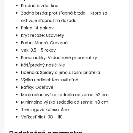
Predná brzda: Áno
Zadná brzda: protišľapná brzda – ktorá sa
aktivuje šľapnutím dozadu
Palce: 14 palcov
Kryt reťaze: Uzavretý
Farba: Modrá, Červená
Vek: 3,5 - 5 rokov
Pneumatiky: Vzduchové pneumatiky
Kôš/predný nosič: Nie
Licencia: Spidey a jeho úžasní priatelia
Výška riadidiel: Nastaviteľná
Ráfiky: Oceľové
Maximálna výška sedadla od zeme: 52 cm
Minimálna výška sedadla od zeme: 48 cm
Tréningové kolesá: Áno
Veľkosť šiat: 98 - 110