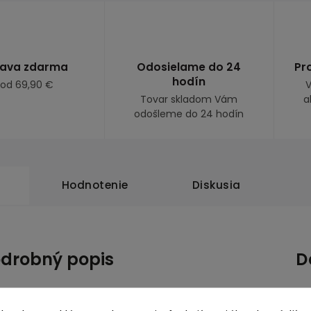
ava zdarma
Odosielame do 24
Pr
hodín
 od 69,90 €
V
Tovar skladom Vám
a
odošleme do 24 hodín
Hodnotenie
Diskusia
drobný popis
D
Ka
ie sa bicyklovať je zábava pre každé dieťa s
ským bicyklom Volare Rocky s rozmerom 12 palcov!