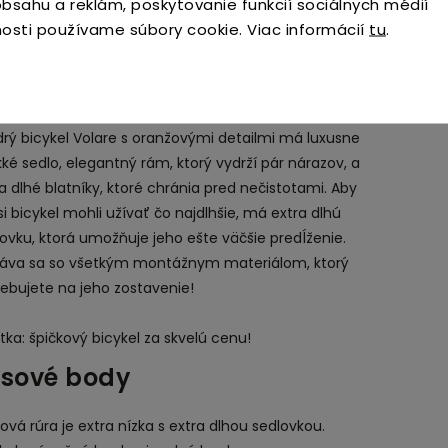
bsahu a reklám, poskytovanie funkcií sociálnych médií
Hm
osti používame súbory cookie. Viac informácií
tu
.
pečnosť je prvoradá! Preto má tento skvelý
EA
ykel
ručnú brzdu a protišmykovú brzdu
, uzavretý
t reťaze a odnímateľné pomocné kolieska. Má tiež
vný zvonček. Myslelo sa aj na pohodlie. Krásny
rý bicykel Volare s oranžovými detailmi má luxusne
é sedlo, elegantný rám, ktorý vydrží pár nárazov, a
a dlhé blatníky, ktoré chránia pred nečistotami. Aby
si bicykel mohli užívať čo najdlhšie, má extra dlhú
ovku, ktorá umožňuje jeho ešte väčšie predĺženie.
áva sa so všetkým montážnym materiálom, ktorý
ebujete na jeho zostavenie!
tka: špičkový bicykel za skvelú cenu!
usové body
ová rúra je extra nízka s extra dlhou sedlovkou.