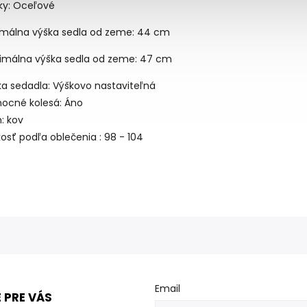
iky: Oceľové
imálna výška sedla od zeme: 44 cm
imálna výška sedla od zeme: 47 cm
ka sedadla: Výškovo nastaviteľná
ocné kolesá: Áno
: kov
osť podľa oblečenia : 98 - 104
Email
 PRE VÁS