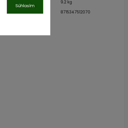
9.2 kg
otnosť
:
Súhlasím
8715347512070
N
: