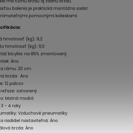
kel má ručnú brzdu aj zadnú brzdu.
asťou balenia je praktická montážna sada!
dnímateľnými pomocnými kolieskami.
cifikácia:
á hmotnosť (kg): 9,2
to hmotnosť (kg): 11,0
táž bicykla: na 85% zmontovaný
nček: Áno
ka rámu: 20 cm
ná brzda: Áno
e: 12 palcov
 reťaze: zatvorený
ba: Matná modrá
 3 - 4 roky
umatiky: Vzduchové pneumatiky
a riadidiel nastaviteľná: Áno
álová brzda: Áno