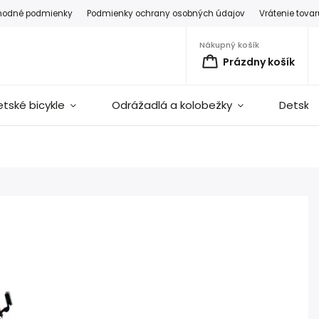
hodné podmienky
Podmienky ochrany osobných údajov
Vrátenie tova
Nákupný košík
Prázdny košík
etské bicykle
Odrážadlá a kolobežky
Detské 