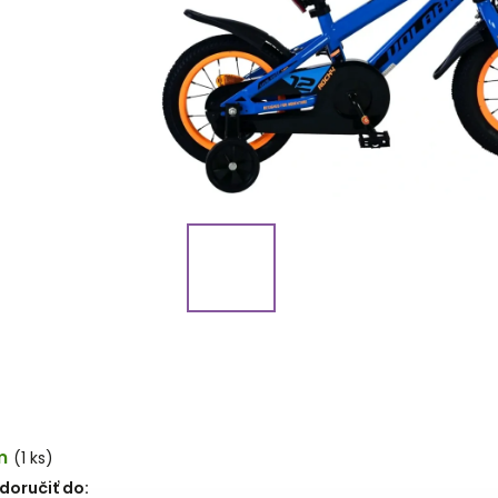
m
(1 ks)
oručiť do: