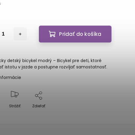
6
Pridať do košíka
ky detský bicykel modrý – Bicykel pre deti, ktoré
ať istotu v jazde a postupne rozvíjať samostatnosť.
informácie
Strážiť
Zdieľať