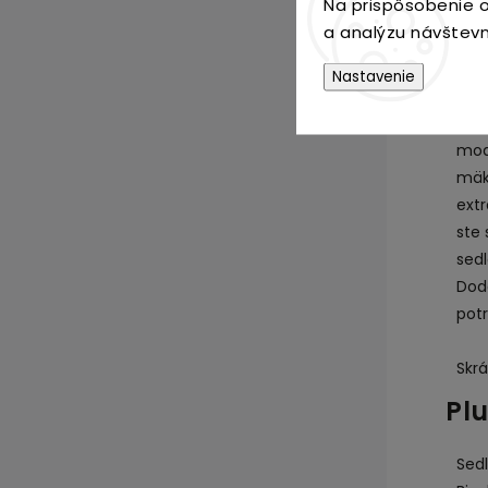
Na prispôsobenie o
a analýzu návštevn
Bez
bic
Nastavenie
kry
zába
mod
mäkk
extr
ste 
sedl
Dod
potr
Skrá
Pl
Sedl