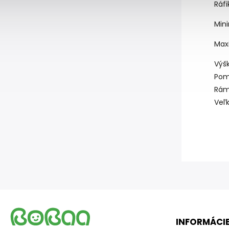
Ráf
Min
Max
Výš
Pom
Rám
Veľk
INFORMÁCIE