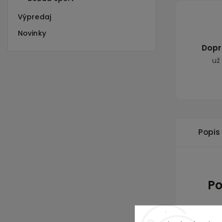
Výpredaj
Novinky
Dopr
už
Popis
Po
Učen
det