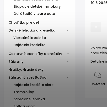
10.8.202
Šliapacie detské motokáry
Odrážadlá v tvare auta
Chodítka pre deti
Detské lehátka a kresielka
Vibračné kresielka
Hojdacie kresielka
Volare Roc
chcú získ
Cestovné postieľky a ohrádky
Detailné 
Zábrany
Hračky, Hracie deky
Záhradný svet BoBaa
Opýtať sa
Hojdacie kreslá a siete
Trampolíny
Záhradné lehátka
BoBaa šport