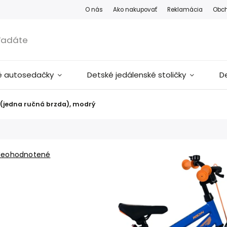
O nás
Ako nakupovať
Reklamácia
Obc
é autosedačky
Detské jedálenské stoličky
D
B (jedna ručná brzda), modrý
Neohodnotené