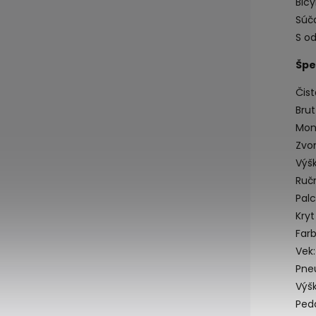
Bicy
Súč
S o
Špe
Čist
Brut
Mon
Zvo
Výš
Ruč
Palc
Kryt
Far
Vek:
Pne
Výšk
Ped