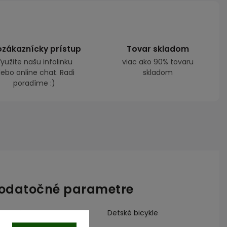
ozákaznícky prístup
Tovar skladom
yužite našu infolinku
viac ako 90% tovaru
lebo online chat. Radi
skladom
poradíme :)
odatočné parametre
Detské bicykle
tegória
: