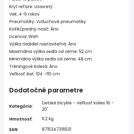
Kryt reťaze: Uzavretý
Vek: 4-6 rokov
Pneumatiky: Vzduchové pneumatiky
Košík/predný nosič: Áno
Licencia: Wish
Výška riadidiel nastaviteľná: Áno
Maximálna výška sedla od zeme: 52 cm
Minimálna výška sedla od zeme: 48 cm
Tréningové kolesá: Áno
Veľkosť šiat: 104 -110 cm
Dodatočné parametre
Detské bicykle - Veľkosť kolies 16 -
Kategória
:
20"
11.2 kg
Hmotnosť
:
8715347316531
EAN
: