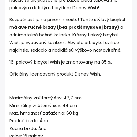
Naučiť sa bicyklovať je pre každé dieťa zábava s 16-
palcovým detským bicyklom Disney Wish!
Bezpečnosť je na prvom mieste! Tento štýlový bicykel
má
dve ručné brzdy (bez protišmykovej brzdy)
a
odnímateľné bočné kolieska. Krásny fialový bicykel
Wish je vybavený košíkom. Aby ste si bicykel užili čo
najdlhšie, sedadlo a riadidlá sú výškovo nastaviteľné.
16-palcový bicykel Wish je zmontovaný na 85 %.
Oficiálny licencovaný produkt Disney Wish.
Maximálny vnútorný šev: 47,7 cm
Minimálny vnútorný šev: 44 cm
Max. hmotnosť zaťaženia: 60 kg
Predná brzda: Áno
Zadná brzda: Áno
Palce: 16 palcov