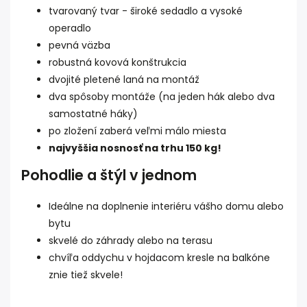
tvarovaný tvar - široké sedadlo a vysoké
operadlo
pevná väzba
robustná kovová konštrukcia
dvojité pletené laná na montáž
dva spôsoby montáže (na jeden hák alebo dva
samostatné háky)
po zložení zaberá veľmi málo miesta
najvyššia nosnosť na trhu 150 kg!
Pohodlie a štýl v jednom
Ideálne na doplnenie interiéru vášho domu alebo
bytu
skvelé do záhrady alebo na terasu
chvíľa oddychu v hojdacom kresle na balkóne
znie tiež skvele!