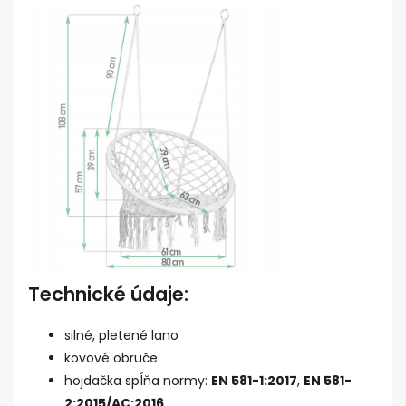
Technické údaje:
silné, pletené lano
kovové obruče
hojdačka spĺňa normy:
EN 581-1:2017
,
EN 581-
2:2015/AC:2016