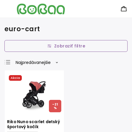
euro-cart
Najpredávanejšie
Najlacnejšie
Akcia
Najdrahšie
Abecedne
–21
%
Riko Nuno scarlet detský
športový kočík