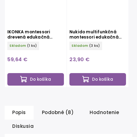
IKONKA montessori
Nukido multifunkčná
drevená edukačná
montessori edukačná
tabuľa obojstranná
hračka
Skladom
(1 ks)
Skladom
(3 ks)
natural
59,64 €
23,90 €
Do košíka
Do košíka
Popis
Podobné (8)
Hodnotenie
Diskusia