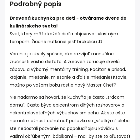
Podrobný popis
Drevená kuchynka pre deti - otvárame dvere do
kulinárskeho sveta!
Svet, ktorý môže každé dieťa objavovať vlastným
tempom. Žiadne nutkanie jesť brokolicu :D
Varenie je skvelý spôsob, ako rozvíjať manuálne
zručnosti vášho dieťaťa. A zároveň zaručuje skvelú
zábavu a výborný mentálny tréning. Počítanie prísad,
krájanie, miešanie, miešanie a ďalšie miešanie! Ktovie,
možno po vašom boku rastie nový Master Chef?
Nie nadarmo sa hovorí, že kuchyňa je často „srdcom
domu“. Často býva epicentrom dlhých rozhovorov a
nekontrolovateľných výbuchov smiechu. Ak ste ešte
nemali možnosť ochutnať polievku so „všetkým“ alebo
ste nedostali pozvanie na popoludňajšiu kávičku s
vašimi obľúbenými bábikami – mali by ste to oľutovať!