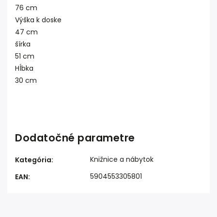
76 cm
Výška k doske
47 cm
šírka
51 cm
Hĺbka
30 cm
Dodatočné parametre
Knižnice a nábytok
Kategória
:
5904553305801
EAN
: