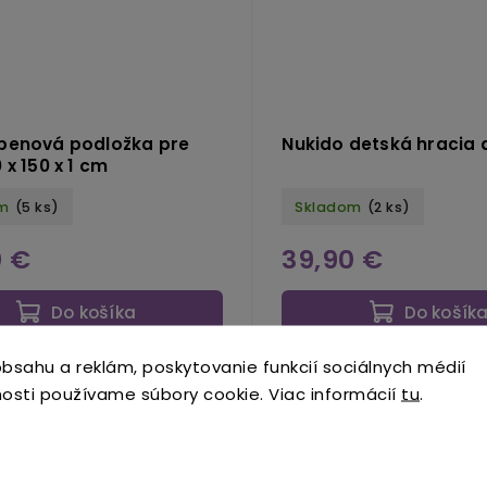
penová podložka pre
Nukido detská hracia 
 x 150 x 1 cm
m
(5 ks)
Skladom
(2 ks)
0 €
39,90 €
Do košíka
Do košík
bsahu a reklám, poskytovanie funkcií sociálnych médií
osti používame súbory cookie. Viac informácií
tu
.
Podobné (8)
Hodnotenie