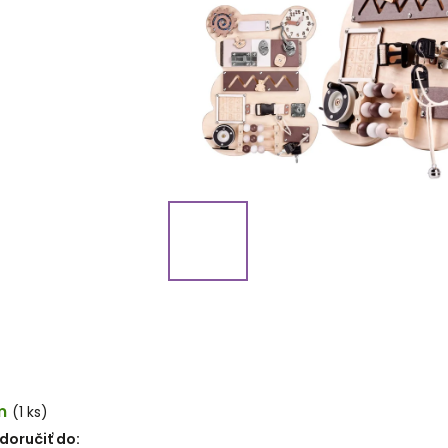
m
(1 ks)
oručiť do: