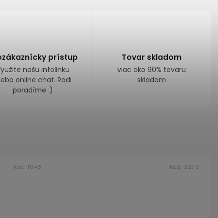
ozákaznícky prístup
Tovar skladom
yužite našu infolinku
viac ako 90% tovaru
lebo online chat. Radi
skladom
poradíme :)
Kód:
1948
Kód:
2279