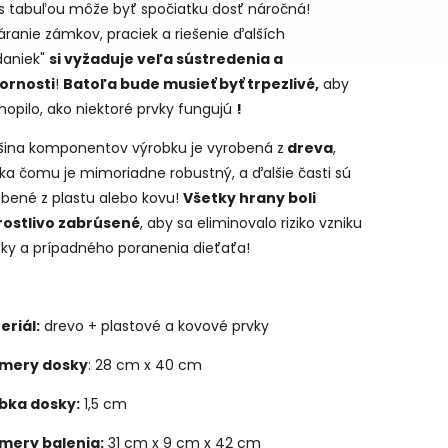
 s tabuľou môže byť spočiatku dosť náročná!
ranie zámkov, praciek a riešenie ďalších
daniek"
si vyžaduje veľa sústredenia a
ornosti
!
Batoľa bude musieť byť trpezlivé,
aby
opilo, ako niektoré prvky fungujú
!
šina komponentov výrobku je vyrobená z
dreva
,
ka čomu je mimoriadne robustný, a ďalšie časti sú
obené z plastu alebo kovu!
Všetky hrany boli
rostlivo zabrúsené
, aby sa eliminovalo riziko vzniku
sky a prípadného poranenia dieťaťa!
eriál:
drevo + plastové a kovové prvky
mery dosky
: 28 cm x 40 cm
bka dosky:
1,5 cm
mery balenia:
31 cm x 9 cm x 42 cm