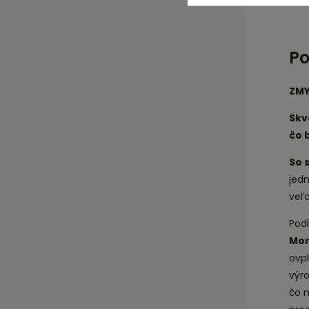
Po
ZMY
Skv
čo 
So 
jed
veľa
Pod
Mon
ovpl
výr
čo m