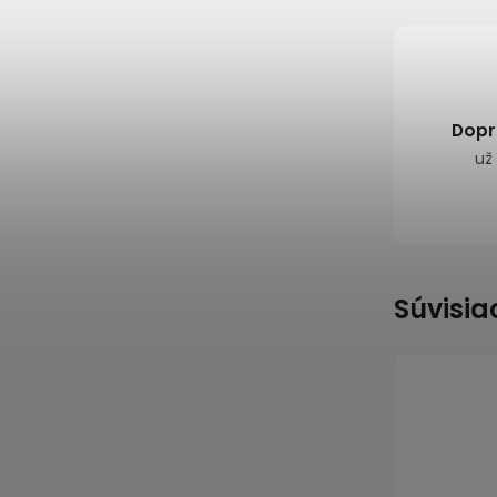
Dopr
už
Súvisia