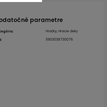
odatočné parametre
Hračky, Hracie deky
tegória
:
5903039730076
N
: