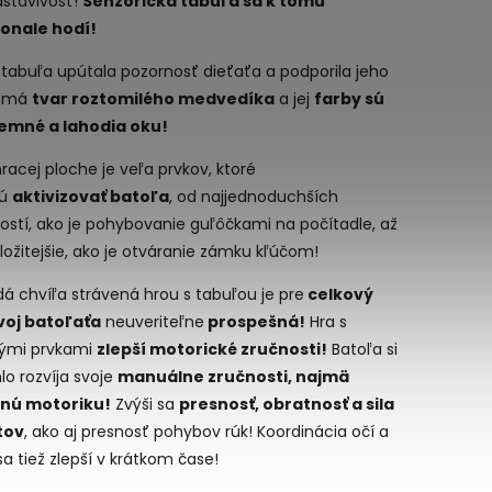
dstavivosť!
Senzorická tabuľa sa k tomu
onale hodí!
tabuľa upútala pozornosť dieťaťa a podporila jeho
, má
tvar roztomilého medvedíka
a jej
farby sú
jemné a lahodia oku!
racej ploche je veľa prvkov, ktoré
jú
aktivizovať batoľa
, od najjednoduchších
ostí, ako je pohybovanie guľôčkami na počítadle, až
ložitejšie, ako je otváranie zámku kľúčom!
á chvíľa strávená hrou s tabuľou je pre
celkový
voj batoľaťa
neuveriteľne
prospešná!
Hra s
ými prvkami
zlepší motorické zručnosti!
Batoľa si
lo rozvíja svoje
manuálne zručnosti, najmä
nú motoriku!
Zvýši sa
presnosť, obratnosť a sila
tov
, ako aj presnosť pohybov rúk! Koordinácia očí a
sa tiež zlepší v krátkom čase!