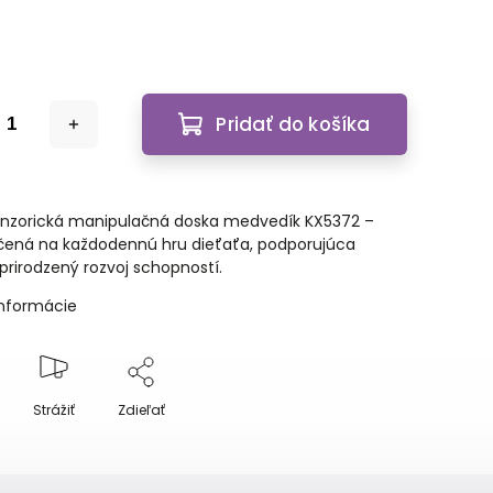
Pridať do košíka
enzorická manipulačná doska medvedík KX5372 –
čená na každodennú hru dieťaťa, podporujúca
prirodzený rozvoj schopností.
informácie
Strážiť
Zdieľať