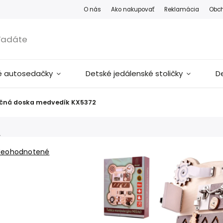
O nás
Ako nakupovať
Reklamácia
Obc
é autosedačky
Detské jedálenské stoličky
D
ačná doska medvedík KX5372
A
Neohodnotené