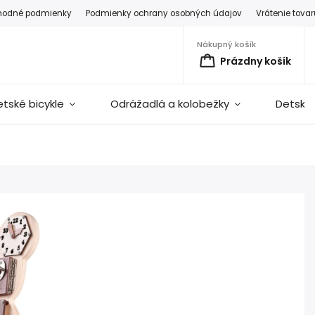
hodné podmienky
Podmienky ochrany osobných údajov
Vrátenie tova
Nákupný košík
Prázdny košík
etské bicykle
Odrážadlá a kolobežky
Detské 