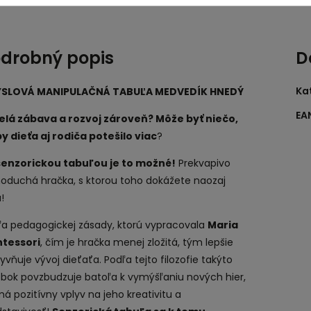
drobný popis
D
Ka
SLOVÁ MANIPULAČNÁ TABUĽA MEDVEDÍK HNEDÝ
EA
elá zábava a rozvoj zároveň? Môže byť niečo,
by dieťa aj rodiča potešilo viac
?
senzorickou tabuľou je to možné!
Prekvapivo
noduchá hračka, s ktorou toho dokážete naozaj
!
ľa pedagogickej zásady, ktorú vypracovala
Maria
tessori
, čím je hračka menej zložitá, tým lepšie
yvňuje vývoj dieťaťa. Podľa tejto filozofie takýto
obok povzbudzuje batoľa k vymýšľaniu nových hier,
á pozitívny vplyv na jeho kreativitu a