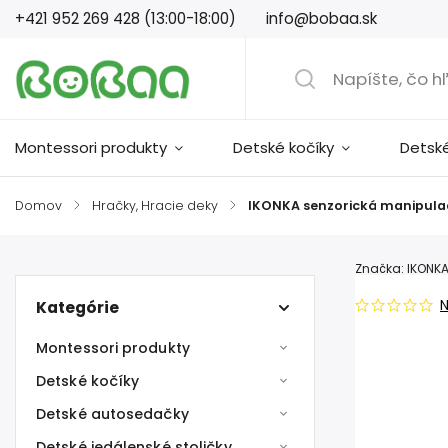
+421 952 269 428 (13:00-18:00)
info@bobaa.sk
Montessori produkty
Detské kočíky
Detsk
Domov
/
Hračky, Hracie deky
/
IKONKA senzorická manipul
Značka:
IKONK
Kategórie
Montessori produkty
Detské kočíky
Detské autosedačky
Detské jedálenské stoličky