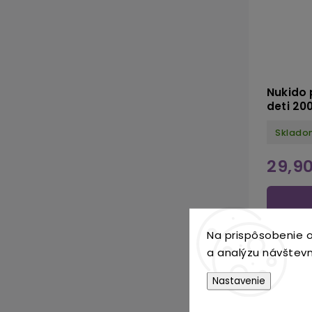
Nukido 
deti 200
Sklado
29,9
Na prispôsobenie o
a analýzu návštevn
Nastavenie
Popis