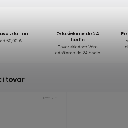
ava zdarma
Odosielame do 24
Pr
hodín
 od 69,90 €
V
Tovar skladom Vám
a
odošleme do 24 hodín
ci tovar
Kód:
2165