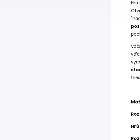
Hra
Otvá
"há
poz
poch
Väč
vďa
vyr
sta
trie
Mat
Roz
Hrú
Roz