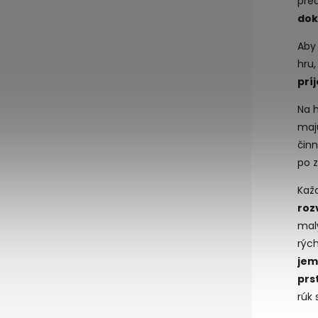
pre
dok
Aby 
hru
prí
Na h
ma
činn
po z
Každ
roz
mal
rých
jem
prs
rúk 