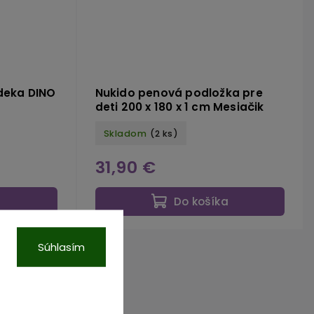
deka DINO
Nukido penová podložka pre
deti 200 x 180 x 1 cm Mesiačik
Skladom
(2 ks)
31,90 €
a
Do košíka
Súhlasím
Diskusia