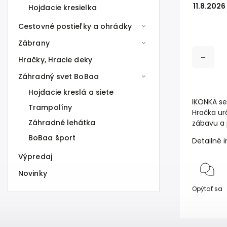
11.8.2026
Hojdacie kresielka
Cestovné postieľky a ohrádky
Zábrany
Hračky, Hracie deky
Záhradný svet BoBaa
Hojdacie kreslá a siete
IKONKA s
Trampolíny
Hračka ur
Záhradné lehátka
zábavu a 
BoBaa šport
Detailné 
Výpredaj
Novinky
Opýtať sa