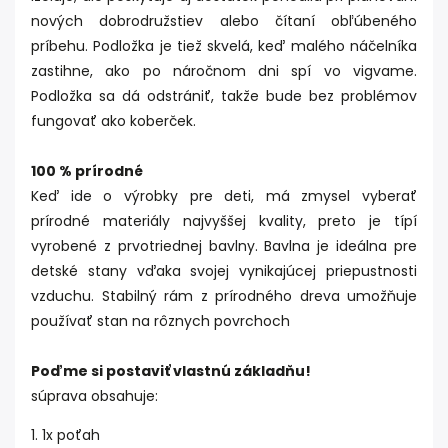
nových dobrodružstiev alebo čítaní obľúbeného
príbehu. Podložka je tiež skvelá, keď malého náčelníka
zastihne, ako po náročnom dni spí vo vigvame.
Podložka sa dá odstrániť, takže bude bez problémov
fungovať ako koberček.
100 % prírodné
Keď ide o výrobky pre deti, má zmysel vyberať
prírodné materiály najvyššej kvality, preto je típí
vyrobené z prvotriednej bavlny. Bavlna je ideálna pre
detské stany vďaka svojej vynikajúcej priepustnosti
vzduchu. Stabilný rám z prírodného dreva umožňuje
používať stan na rôznych povrchoch
Poďme si postaviť vlastnú základňu!
súprava obsahuje:
1. 1x poťah