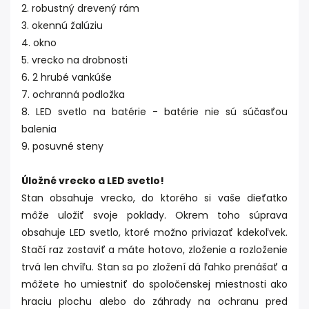
2. robustný drevený rám
3. okennú žalúziu
4. okno
5. vrecko na drobnosti
6. 2 hrubé vankúše
7. ochranná podložka
8. LED svetlo na batérie - batérie nie sú súčasťou
balenia
9. posuvné steny
Úložné vrecko a LED svetlo!
Stan obsahuje vrecko, do ktorého si vaše dieťatko
môže uložiť svoje poklady. Okrem toho súprava
obsahuje LED svetlo, ktoré možno priviazať kdekoľvek.
Stačí raz zostaviť a máte hotovo, zloženie a rozloženie
trvá len chvíľu. Stan sa po zložení dá ľahko prenášať a
môžete ho umiestniť do spoločenskej miestnosti ako
hraciu plochu alebo do záhrady na ochranu pred