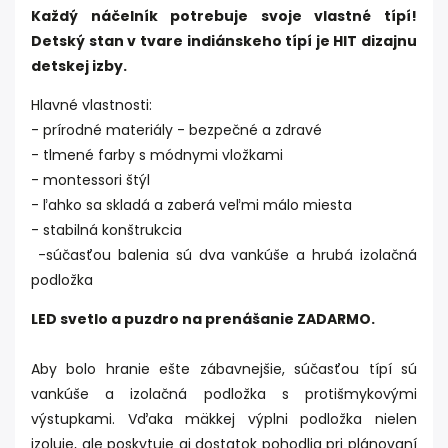
Každý náčelník potrebuje svoje vlastné típí!
Detský stan v tvare indiánskeho típí je HIT dizajnu
detskej izby.
Hlavné vlastnosti:
- prírodné materiály - bezpečné a zdravé
- tlmené farby s módnymi vložkami
- montessori štýl
- ľahko sa skladá a zaberá veľmi málo miesta
- stabilná konštrukcia
-súčasťou balenia sú dva vankúše a hrubá izolačná
podložka
LED svetlo a puzdro na prenášanie ZADARMO.
Aby bolo hranie ešte zábavnejšie, súčasťou típí sú
vankúše a izolačná podložka s protišmykovými
výstupkami. Vďaka mäkkej výplni podložka nielen
izoluje, ale poskytuje aj dostatok pohodlia pri plánovaní