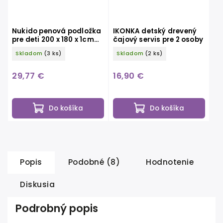
Nukido penová podložka
IKONKA detský drevený
pre deti 200 x 180 x 1cm
čajový servis pre 2 osoby
NK-340 vláčik-zem
Skladom
(3 ks)
Skladom
(2 ks)
29,77 €
16,90 €
Do košíka
Do košíka
Popis
Podobné (8)
Hodnotenie
Diskusia
Podrobný popis