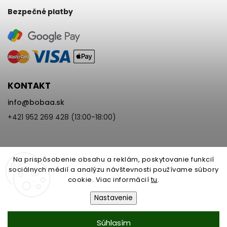
Bezpečné platby
KONTAKT
info
@
bobaa.sk
+421 952 269 428 (13:00-18:00)
Na prispôsobenie obsahu a reklám, poskytovanie funkcií
sociálnych médií a analýzu návštevnosti používame súbory
cookie. Viac informácií
tu
.
Copyright 2026
BoBaa.sk
. Všetky práva vyhradené.
Upraviť nastavenie cookies
Nastavenie
Vytvořil
Shoptet
| Design
Shoptak.cz
Nastavenie | Úprava | Custom =
Súhlasím