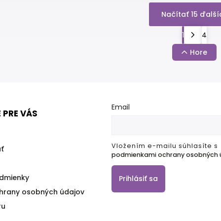
Načítať 15 ďalší
1
4
Hore
Email
 PRE VÁS
Vložením e-mailu súhlasíte s
ť
podmienkami ochrany osobných 
dmienky
Prihlásiť sa
hrany osobných údajov
ru