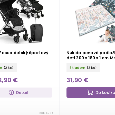
Paseo detský športový
Nukido penová podlož
deti 200 x 180 x 1 cm M
m
(2 ks)
Skladom
(2 ks)
2,90 €
31,90 €
Detail
Do košík
Kód:
5773