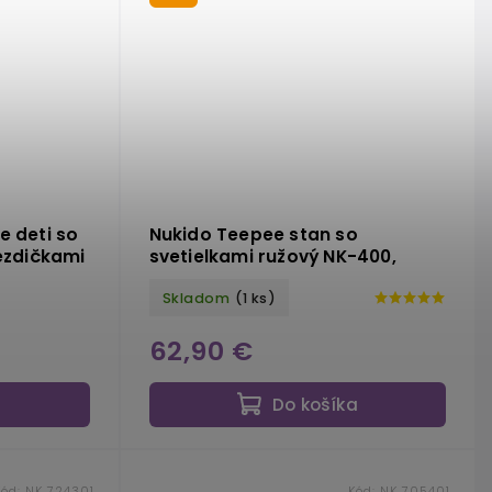
e deti so
Nukido Teepee stan so
iezdičkami
svetielkami ružový NK-400,
Skladom
(1 ks)
62,90 €
a
Do košíka
Kód:
NK 724301
Kód:
NK 705401