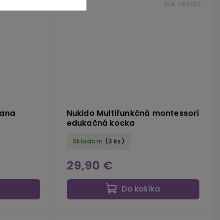
ód:
NK 718200
Kód:
786100
rana
Nukido Multifunkčná montessori
edukačná kocka
Skladom
(3 ks)
29,90 €
a
Do košíka