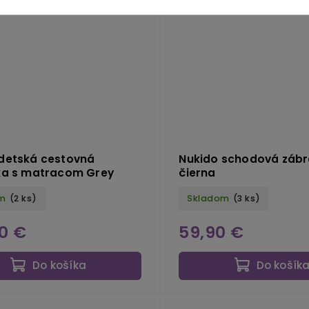
Kód:
NK 724302
K
detská cestovná
Nukido schodová záb
ka s matracom Grey
čierna
m
(2 ks)
Skladom
(3 ks)
0 €
59,90 €
Do košíka
Do košík