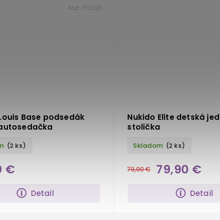
Kód:
710201
Louis Base podsedák
Nukido Elite detská je
 autosedačka
stolička
m
(2 ks)
Skladom
(2 ks)
0 €
79,90 €
79,90 €
Detail
Detail