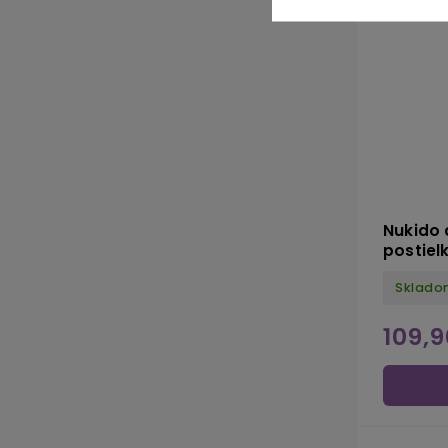
Nukido 
postiel
Sklado
109,9