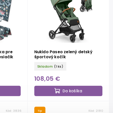
ka pre
Nukido Paseo zelený detský
esiačik
športový kočík
Skladom
(1 ks)
108,05 €
a
Do košíka
Kód:
3836
Tip
Kód:
2180