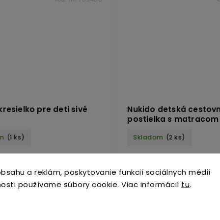
resielko pre deti sivé
Nukido detská cestov
postielka s matracom
m
(1 ks)
Skladom
(2 ks)
0 €
109,90 €
bsahu a reklám, poskytovanie funkcií sociálnych médií
osti používame súbory cookie. Viac informácií
tu
.
Do košíka
Do košík