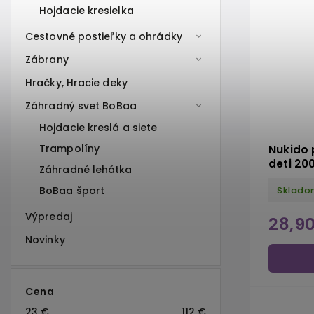
Hojdacie kresielka
Cestovné postieľky a ohrádky
Zábrany
Hračky, Hracie deky
Záhradný svet BoBaa
Hojdacie kreslá a siete
Trampolíny
Nukido 
deti 20
Záhradné lehátka
ocean-
BoBaa šport
Sklado
Výpredaj
28,9
Novinky
Cena
23
€
112
€