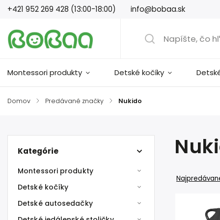
+421 952 269 428 (13:00-18:00)
info@bobaa.sk
Montessori produkty
Detské kočíky
Detsk
Domov
/
Predávané značky
/
Nukido
Nuk
Kategórie
Montessori produkty
Najpredávane
Detské kočíky
Detské autosedačky
Detské jedálenské stoličky