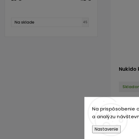
Na sklade
45
Nukido k
Sklado
59,9
Na prispôsobenie o
a analýzu návštevn
Nastavenie