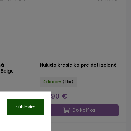
ná
Nukido kresielko pre deti zelené
 Beige
Skladom
(1 ks)
59,90 €
Súhlasím
a
Do košíka