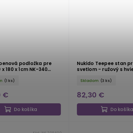
penová podložka pre
Nukido Teepee stan pr
0 x 180 x 1cm NK-340
svetlom - ružový s hv
zem
m
(1 ks)
Skladom
(3 ks)
0 €
82,30 €
Do košíka
Do košík
Kód:
NK 705400