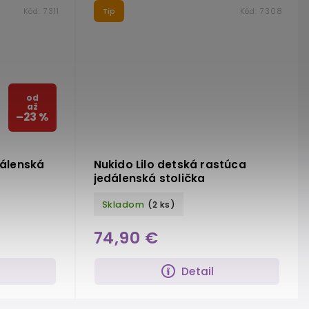
Kód:
7311
Tip
Kód:
7308
od
až
–23 %
dálenská
Nukido Lilo detská rastúca
jedálenská stolička
Skladom
(2 ks)
74,90 €
Detail