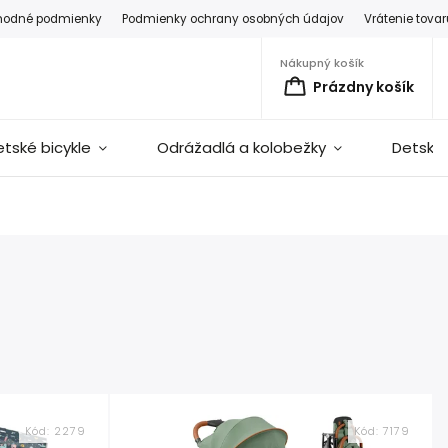
hodné podmienky
Podmienky ochrany osobných údajov
Vrátenie tova
Nákupný košík
Prázdny košík
etské bicykle
Odrážadlá a kolobežky
Detské 
Kód:
2279
Kód:
7179