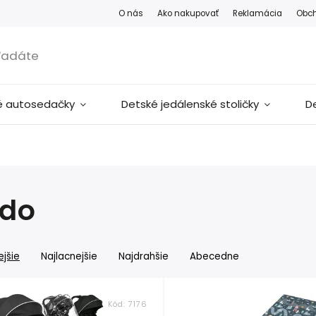
O nás
Ako nakupovať
Reklamácia
Obc
é autosedačky
Detské jedálenské stoličky
D
ido
jšie
Najlacnejšie
Najdrahšie
Abecedne
Kód:
7176