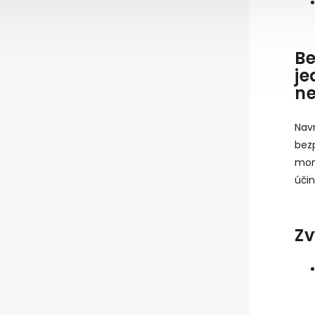
B
j
ne
Nav
bez
mon
úči
Zv