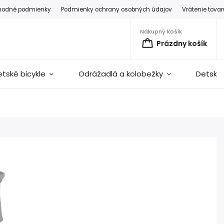
hodné podmienky
Podmienky ochrany osobných údajov
Vrátenie tova
Nákupný košík
Prázdny košík
etské bicykle
Odrážadlá a kolobežky
Detské 