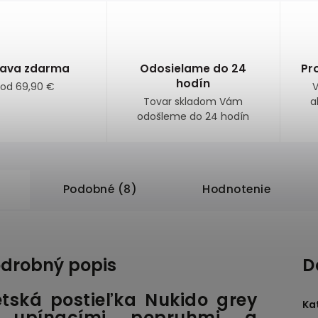
ava zdarma
Odosielame do 24
Pr
hodín
 od 69,90 €
V
Tovar skladom Vám
a
odošleme do 24 hodín
Podobné (8)
Hodnotenie
drobný popis
D
tská postieľka Nukido grey
Ka
 upínacími popruhmi a