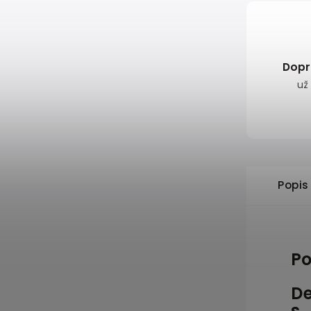
Dopr
už
Popis
Po
De
s