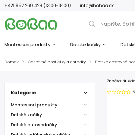
+421 952 269 428 (13:00-18:00)
info@bobaa.sk
Montessori produkty
Detské kočíky
Detsk
Domov
/
Cestovné postieľky a ohrádky
/
Detské cestovné pos
Značka:
Nukid
Kategórie
Montessori produkty
Detské kočíky
Detské autosedačky
Detské jedálenské stoličky