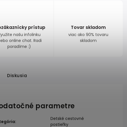
ozákaznícky prístup
Tovar skladom
yužite našu infolinku
viac ako 90% tovaru
lebo online chat. Radi
skladom
poradíme :)
Diskusia
odatočné parametre
Detské cestovné
tegória
:
postieľky