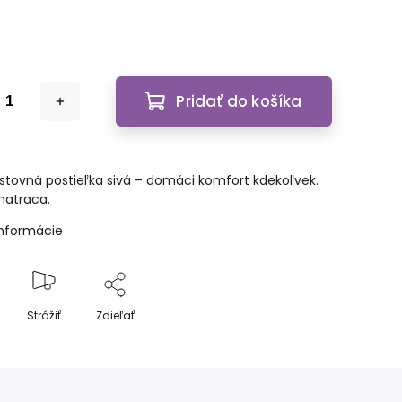
Pridať do košíka
stovná postieľka sivá – domáci komfort kdekoľvek.
matraca.
informácie
Strážiť
Zdieľať