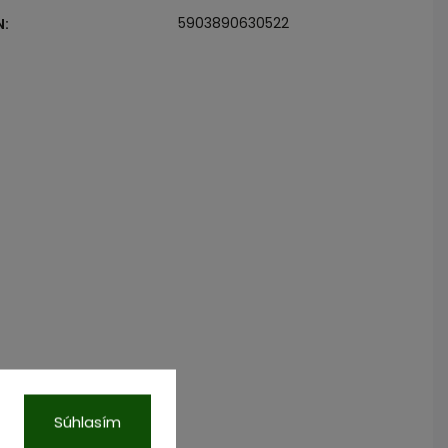
5903890630522
N
:
Súhlasím