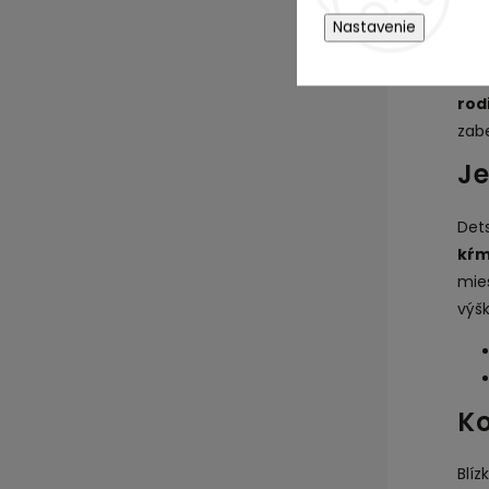
blíz
Nastavenie
Det
die
rod
zab
Je
Det
kŕm
mie
výš
Ko
Blí