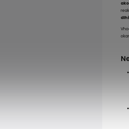
ako
rea
dlh
Vho
oka
Ne