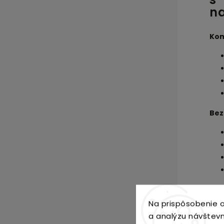
na
Kom
Bez
Na prispôsobenie o
Nut
a analýzu návštevn