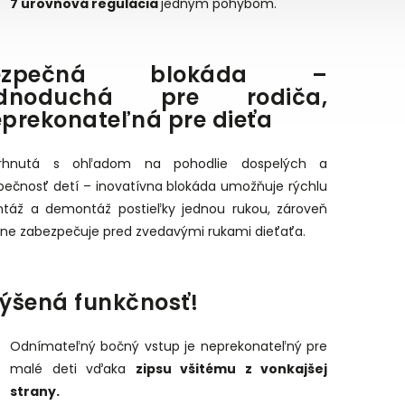
7 úrovňová regulácia
jedným pohybom.
ezpečná blokáda –
ednoduchá pre rodiča,
prekonateľná pre dieťa
rhnutá s ohľadom na pohodlie dospelých a
pečnosť detí – inovatívna blokáda umožňuje rýchlu
táž a demontáž postieľky jednou rukou, zároveň
nne zabezpečuje pred zvedavými rukami dieťaťa.
ýšená funkčnosť!
Odnímateľný bočný vstup je neprekonateľný pre
malé deti vďaka
zipsu všitému z vonkajšej
strany.