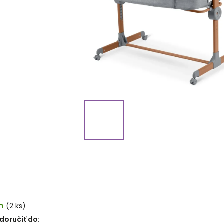
m
(2 ks)
oručiť do: