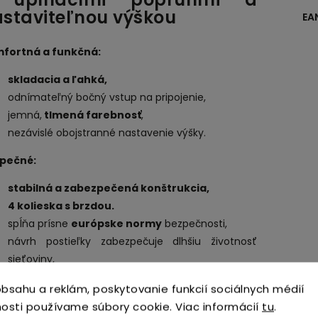
staviteľnou výškou
EA
fortná a funkčná:
skladacia a
ľahká,
odnímateľný bočný vstup na pripojenie,
jemná,
tlmená farebnosť
,
nezávislé obojstranné nastavenie výšky.
pečné:
stabilná a zabezpečená konštrukcia,
4 kolieska s brzdou.
spĺňa prísne
európske normy
bezpečnosti,
návrh postieľky zabezpečuje dlhšiu životnosť
sieťoviny,
prepracované v každom detaile.
bsahu a reklám, poskytovanie funkcií sociálnych médií
nosť v prvých mesiacoch života! Bezpečnosť a
osti používame súbory cookie. Viac informácií
tu
.