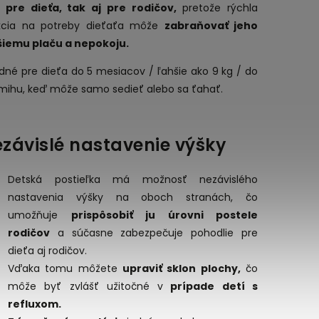
 pre dieťa, tak aj pre rodičov,
pretože rýchla
kcia na potreby dieťaťa môže
zabraňovať jeho
šiemu plaču a nepokoju.
dné pre dieťa do 5 mesiacov / ľahšie ako 9 kg / do
mihu, keď môže samo sedieť alebo sa ťahať.
závislé nastavenie výšky
Detská postieľka má možnosť nezávislého
nastavenia výšky na oboch stranách, čo
umožňuje
prispôsobiť ju úrovni postele
rodičov
a súčasne zabezpečuje pohodlie pre
dieťa aj rodičov.
Vďaka tomu môžete
upraviť sklon plochy,
čo
môže byť zvlášť užitočné v
prípade detí s
refluxom.