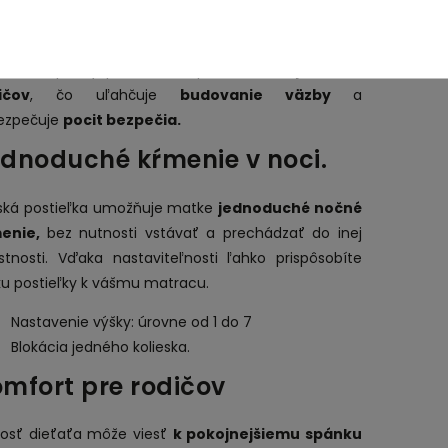
kosť.
ská postieľka overenej značky
NUKIDO
zabezpečuje
ťaťu bezpečný priestor na spánok.
Dieťa je blízko
ičov
, čo uľahčuje
budovanie väzby
a
ezpečuje
pocit bezpečia.
dnoduché kŕmenie v noci.
ská postieľka umožňuje matke
jednoduché nočné
enie,
bez nutnosti vstávať a prechádzať do inej
stnosti. Vďaka nastaviteľnosti ľahko prispôsobíte
ku postieľky k vášmu matracu.
Nastavenie výšky: úrovne od 1 do 7
Blokácia jedného kolieska.
mfort pre rodičov
zkosť dieťaťa môže viesť
k pokojnejšiemu spánku