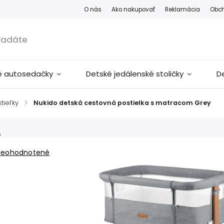
O nás
Ako nakupovať
Reklamácia
Obc
é autosedačky
Detské jedálenské stoličky
D
tieľky
/
Nukido detská cestovná postielka s matracom Grey
o
Neohodnotené