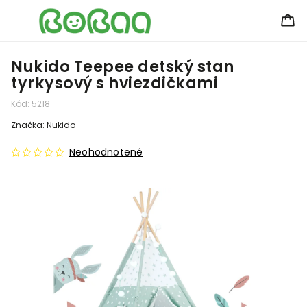
Nukido Teepee detský stan
tyrkysový s hviezdičkami
Kód:
5218
Značka:
Nukido
Neohodnotené