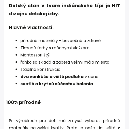
Detský stan v tvare indiánskeho típí je
HIT
dizajnu
detskej
izby
.
Hlavné vlastnosti:
prírodné materiály - bezpečné a zdravé
Tlmené farby s módnymi vložkami
Montessori štýl
ľahko sa skladá a zaberá veľmi málo miesta
stabilná konštrukcia
dva vankúše a všitá podlaha
v cene
svetlá a kryt sú súčasťou balenia
100% prírodné
Pri výrobkoch pre deti má zmysel vyberať prírodné
materiály najvyššej kvality. Preto je naše tipi ušité
z