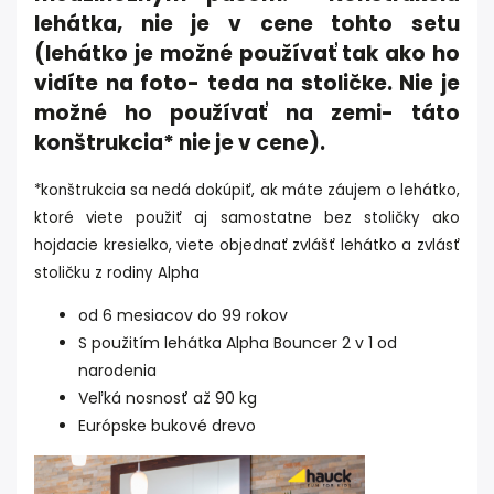
lehátka, nie je v cene tohto setu
(lehátko je možné používať tak ako ho
vidíte na foto- teda na stoličke. Nie je
možné ho používať na zemi- táto
konštrukcia* nie je v cene).
*konštrukcia sa nedá dokúpiť, ak máte záujem o lehátko,
ktoré viete použiť aj samostatne bez stoličky ako
hojdacie kresielko, viete objednať zvlášť lehátko a zvlásť
stoličku z rodiny Alpha
od 6 mesiacov do 99 rokov
S použitím lehátka Alpha Bouncer 2 v 1 od
narodenia
Veľká nosnosť až 90 kg
Európske bukové drevo