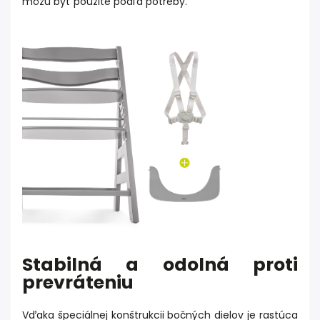
môžu byť použité podľa potreby.
Stabilná a odolná proti
prevráteniu
Vďaka špeciálnej konštrukcii bočných dielov je rastúca