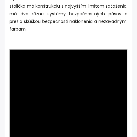
stolička má konštrukciu s najvyšším limitom zaťaženia,
má dva rôzne systémy bezpečnostných pásov a
prešla skúškou bezpečnosti naklonenia a nezavadnými
farbami.