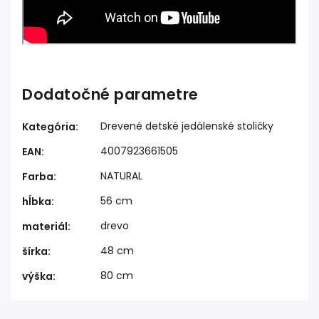
Dodatočné parametre
Drevené detské jedálenské stoličky
Kategória
:
4007923661505
EAN
:
NATURAL
Farba
:
56 cm
hĺbka
:
drevo
materiál
:
48 cm
šírka
:
80 cm
výška
: