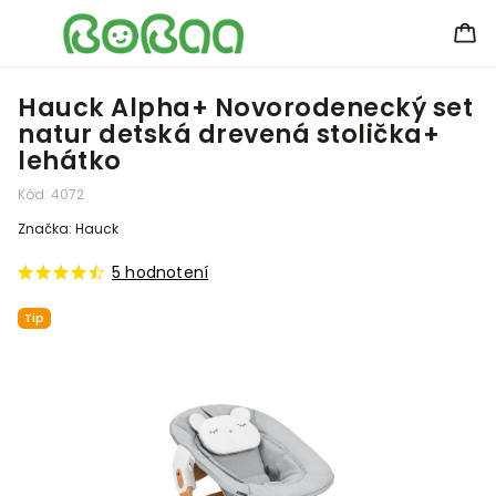
Hauck Alpha+ Novorodenecký set
natur detská drevená stolička+
lehátko
Kód:
4072
Značka:
Hauck
5 hodnotení
Tip