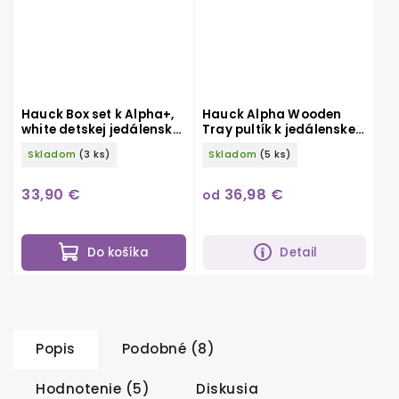
Hauck Box set k Alpha+,
Hauck Alpha Wooden
white detskej jedálenskej
Tray pultík k jedálenskej
stoličke
stoličke
Skladom
(3 ks)
Skladom
(5 ks)
33,90 €
36,98 €
od
Do košíka
Detail
Popis
Podobné (8)
Hodnotenie (5)
Diskusia