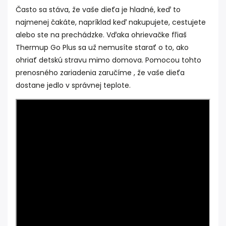
Často sa stáva, že vaše dieťa je hladné, keď to
najmenej čakáte, napríklad keď nakupujete, cestujete
alebo ste na prechádzke. Vďaka ohrievačke fľiaš
Thermup Go Plus sa už nemusíte starať o to, ako
ohriať detskú stravu mimo domova. Pomocou tohto
prenosného zariadenia zaručíme , že vaše dieťa
dostane jedlo v správnej teplote.