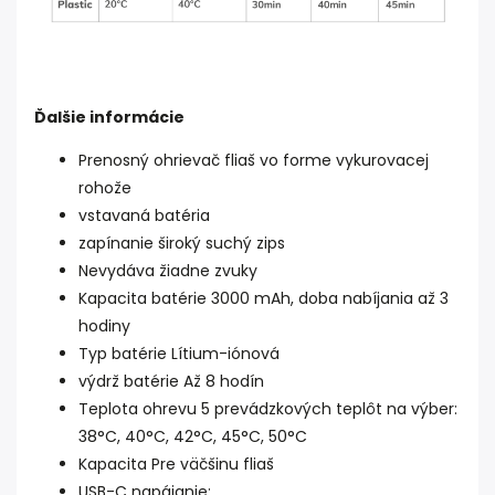
Ďalšie informácie
Prenosný ohrievač fliaš vo forme vykurovacej
rohože
vstavaná batéria
zapínanie široký suchý zips
Nevydáva žiadne zvuky
Kapacita batérie 3000 mAh, doba nabíjania až 3
hodiny
Typ batérie Lítium-iónová
výdrž batérie Až 8 hodín
Teplota ohrevu 5 prevádzkových teplôt na výber:
38°C, 40°C, 42°C, 45°C, 50°C
Kapacita Pre väčšinu fliaš
USB-C napájanie;