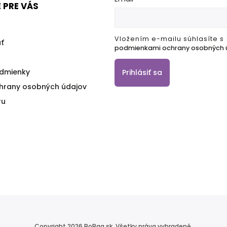
 PRE VÁS
Vložením e-mailu súhlasíte s
ť
podmienkami ochrany osobných 
dmienky
Prihlásiť sa
hrany osobných údajov
ru
Copyright 2026
BoBaa.sk
. Všetky práva vyhradené.