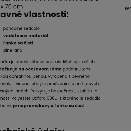
0 x 70 cm
EA
lavné vlastnosti:
pohodlné sedadlo
vodotesný materiál
ľahko sa čistí
silné laná
ačka je skvelá zábava pre mladších aj starších.
dačka je na oceľovom ráme
potiahnutom
kou ochrannou penou, vyrobená z pevného
eriálu s viacnásobným prešívaním a na hrubých
sných lanách. Poskytuje bezpečnosť, stabilitu a
nosť. Polyester Oxford 600D, z ktorého je sedadlo
obené,
je nepremokavý a ľahko sa čistí
.