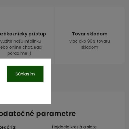
ozákaznícky prístup
Tovar skladom
yužite našu infolinku
viac ako 90% tovaru
lebo online chat. Radi
skladom
poradíme :)
Súhlasím
Diskusia
odatočné parametre
Hojdacie kreslá a siete
tegória
: