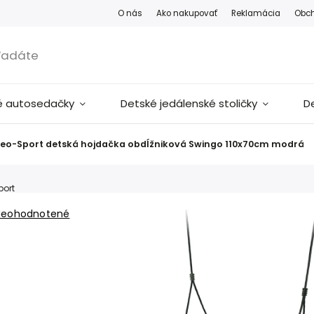
O nás
Ako nakupovať
Reklamácia
Obc
é autosedačky
Detské jedálenské stoličky
D
eo-Sport detská hojdačka obdĺžniková Swingo 110x70cm modrá
port
Neohodnotené