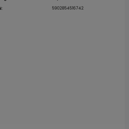
5902854516742
N
: