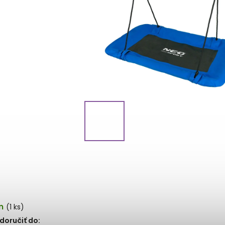
m
(1 ks)
oručiť do: