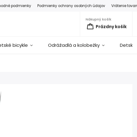
hodné podmienky
Podmienky ochrany osobných údajov
Vrátenie tova
Nákupný košík
Prázdny košík
etské bicykle
Odrážadlá a kolobežky
Detské 