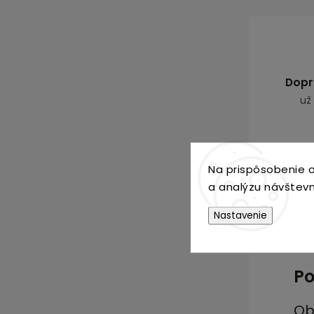
Dopr
už
Na prispôsobenie o
a analýzu návštevn
Popis
Nastavenie
Po
Ob