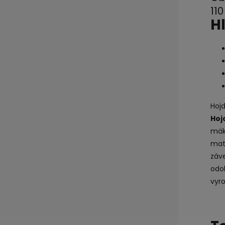
11
H
Hojd
Hoj
mäk
mat
záve
odol
vyr