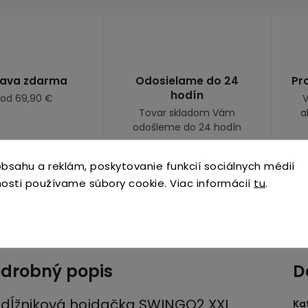
ava zdarma
Odosielame do 24
Pr
hodín
 od 69,90 €
V
Tovar skladom Vám
a
odošleme do 24 hodín
bsahu a reklám, poskytovanie funkcií sociálnych médií
osti používame súbory cookie. Viac informácií
tu
.
Podobné (8)
Hodnotenie
drobný popis
D
dĺžniková hojdačka SWINGO2 XXL
Ka