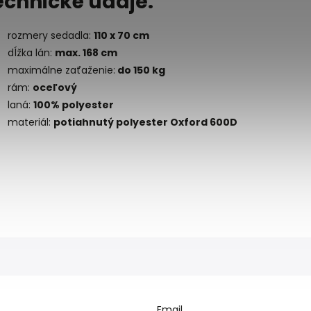
echnické údaje:
rozmery sedadla:
110 x 70 cm
dĺžka lán:
max. 168 cm
maximálne zaťaženie:
do 150 kg
rám:
oceľový
laná:
100% polyester
materiál:
potiahnutý polyester Oxford 600D
Email