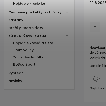
10.8.202
Hojdacie kresielka
Cestovné postieľky a ohrádky
Zábrany
Hračky, Hracie deky
Záhradný svet BoBaa
Hojdacie kreslá a siete
Neo-Sport
Trampolíny
do záhrad
Záhradné lehátka
pohyb det
BoBaa šport
Detailné 
Výpredaj
Novinky
Opýtať sa