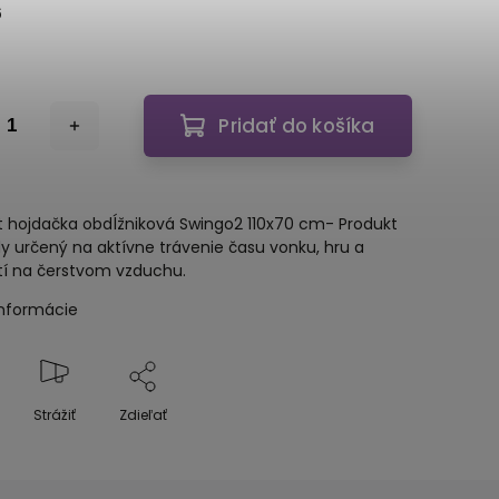
6
Pridať do košíka
 hojdačka obdĺžniková Swingo2 110x70 cm- Produkt
y určený na aktívne trávenie času vonku, hru a
í na čerstvom vzduchu.
informácie
Strážiť
Zdieľať