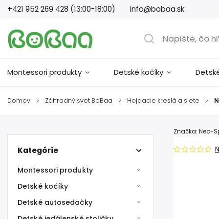
+421 952 269 428 (13:00-18:00)
info@bobaa.sk
Montessori produkty
Detské kočíky
Detsk
Domov
/
Záhradný svet BoBaa
/
Hojdacie kreslá a siete
/
N
Značka:
Neo-S
Kategórie
Montessori produkty
Detské kočíky
Detské autosedačky
Detské jedálenské stoličky