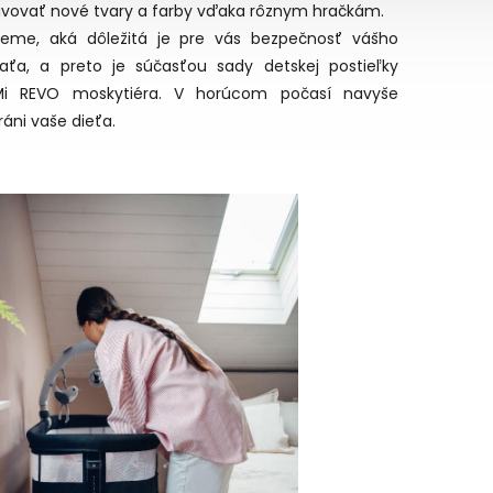
avovať nové tvary a farby vďaka rôznym hračkám.
ieme, aká dôležitá je pre vás bezpečnosť vášho
ťaťa, a preto je súčasťou sady detskej postieľky
i REVO moskytiéra. V horúcom počasí navyše
áni vaše dieťa.