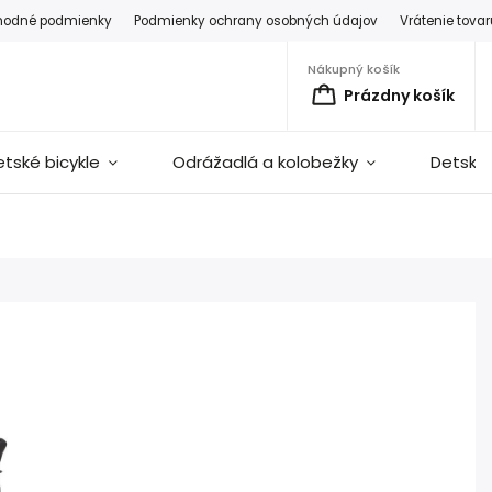
hodné podmienky
Podmienky ochrany osobných údajov
Vrátenie tova
Nákupný košík
Prázdny košík
etské bicykle
Odrážadlá a kolobežky
Detské 