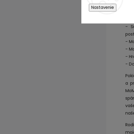
- K
Nastavenie
- St
- Ko
- S
post
- Ma
- Mo
- Hr
- Do
Poki
a pr
MoM
spán
vaš
naše
Rodi
moj