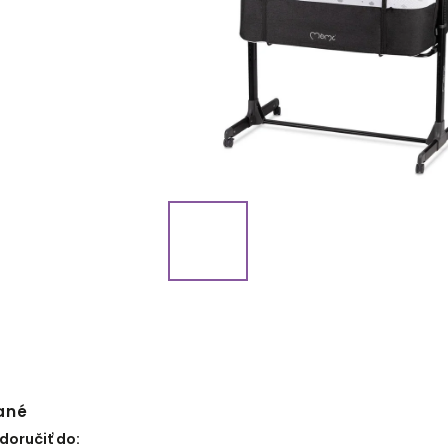
ané
oručiť do: