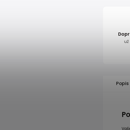
Dopr
už
Popis
Po
Vaše