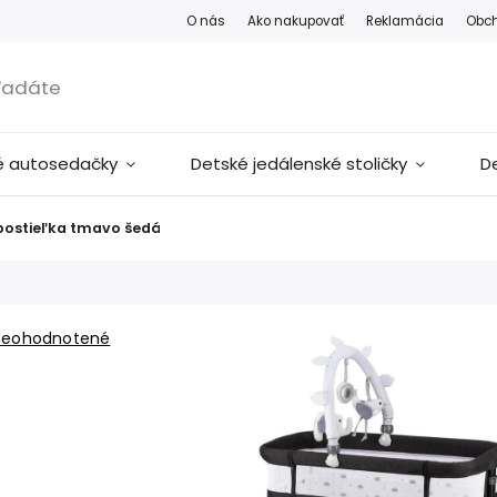
O nás
Ako nakupovať
Reklamácia
Obc
é autosedačky
Detské jedálenské stoličky
D
postieľka tmavo šedá
Neohodnotené