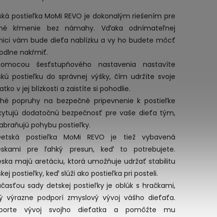
ská postieľka MoMi REVO je dokonalým riešením pre
né kŕmenie bez námahy. Vďaka odnímateľnej
nici vám bude dieťa nablízku a vy ho budete môcť
odlne nakŕmiť.
omocou šesťstupňového nastavenia nastavíte
skú postieľku do správnej výšky, čím udržíte svoje
atko v jej blízkosti a zaistíte si pohodlie.
lhé popruhy na bezpečné pripevnenie k postieľke
kytujú dodatočnú bezpečnosť pre vaše dieťa tým,
abraňujú pohybu postieľky.
etská postieľka MoMi REVO je tiež vybavená
ieskami pre ľahký presun, keď to potrebujete.
eska majú aretáciu, ktorá umožňuje udržať stabilitu
kej postieľky, keď slúži ako postieľka pri posteli.
časťou sady detskej postieľky je oblúk s hračkami,
rý výrazne podporí zmyslový vývoj vášho dieťaťa.
porte vývoj svojho dieťatka a pomôžte mu