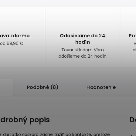
ava zdarma
Odosielame do 24
Pr
hodín
 od 69,90 €
V
Tovar skladom Vám
a
odošleme do 24 hodín
Podobné (8)
Hodnotenie
drobný popis
D
 dieťatko čoskoro začne túžiť po kontakte, pretože