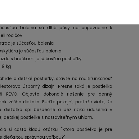
ompaktné rozmery v zloženom stave
abilná konštrukcia
lieska pre ľahkú prepravu
účasťou balenia sú dlhé pásy na pripevnenie k
eli rodičov
trac je súčasťou balenia
skytiéra je súčasťou balenia
azda s hračkami je súčasťou postieľky
 9 kg
aľ ide o detské postieľky, stavte na multifunkčnosť
iestorovo úsporný dizajn. Presne taká je postieľka
i REVO. Objavte dokonalé riešenie pre denný
ok vášho dieťaťa. Buďte pokojní, pretože viete, že
e dieťatko spí bezpečne a bez rizika udusenia v
j detskej postieľke s nastaviteľným uhlom.
čia si často kladú otázku: "Ktorá postieľka je pre
e dieťa tou správnou voľbou?".