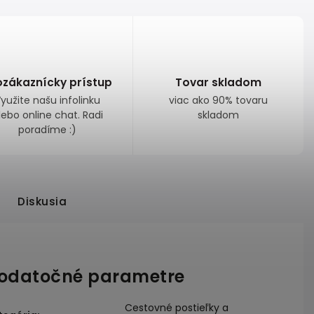
ozákaznícky prístup
Tovar skladom
yužite našu infolinku
viac ako 90% tovaru
lebo online chat. Radi
skladom
poradíme :)
Diskusia
odatočné parametre
Cestovné postieľky a