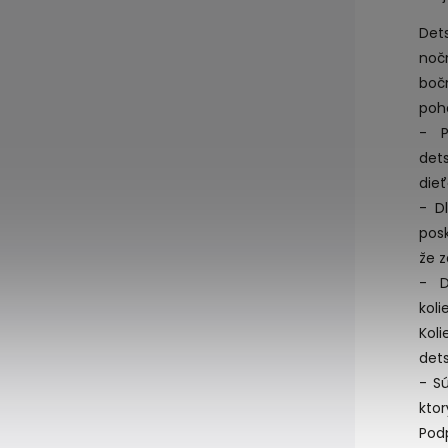
Det
noč
boč
poh
- P
det
dieť
- D
pos
že z
- D
kol
Koli
dets
- Sú
kto
Pod