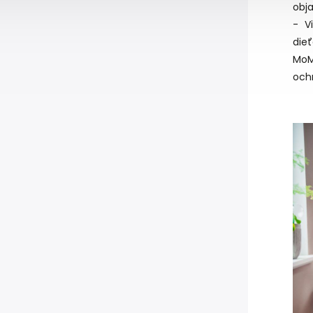
obj
- V
die
MoM
ochr