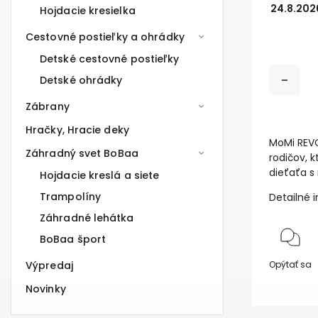
24.8.202
Hojdacie kresielka
Cestovné postieľky a ohrádky
Detské cestovné postieľky
Detské ohrádky
Zábrany
Hračky, Hracie deky
MoMi REVO
Záhradný svet BoBaa
rodičov, 
dieťaťa s
Hojdacie kreslá a siete
Trampolíny
Detailné 
Záhradné lehátka
BoBaa šport
Výpredaj
Opýtať sa
Novinky