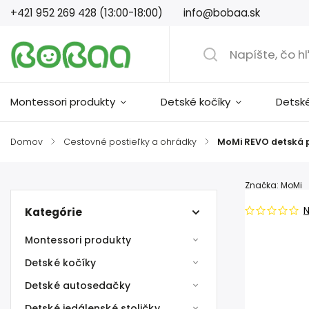
+421 952 269 428 (13:00-18:00)
info@bobaa.sk
Montessori produkty
Detské kočíky
Detsk
Domov
/
Cestovné postieľky a ohrádky
/
MoMi REVO detská 
Značka:
MoMi
Kategórie
Montessori produkty
Detské kočíky
Detské autosedačky
Detské jedálenské stoličky