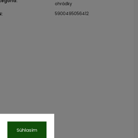
tegória
:
ohrádky
5900495056412
N
:
Súhlasím