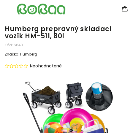
Humberg prepravný skladací
vozík HM-511, 80l
Kód:
6643
Značka:
Humberg
Neohodnotené