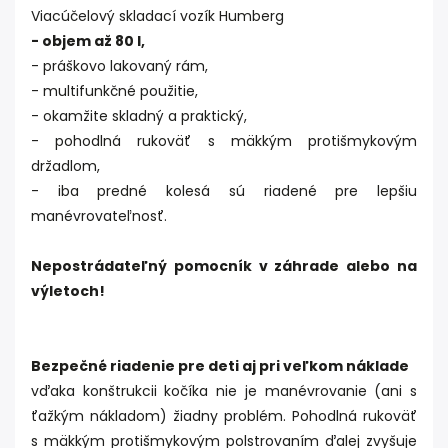
Viacúčelový skladací vozík Humberg
- objem až 80 l,
- práškovo lakovaný rám,
- multifunkčné použitie,
- okamžite skladný a praktický,
- pohodlná rukoväť s mäkkým protišmykovým
držadlom,
- iba predné kolesá sú riadené pre lepšiu
manévrovateľnosť.
Nepostrádateľný pomocník v záhrade alebo na
výletoch!
Bezpečné riadenie pre deti aj pri veľkom náklade
vďaka konštrukcii kočíka nie je manévrovanie (ani s
ťažkým nákladom) žiadny problém. Pohodlná rukoväť
s mäkkým protišmykovým polstrovaním ďalej zvyšuje