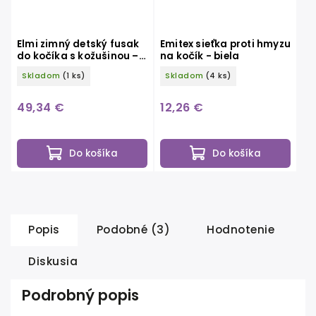
Elmi zimný detský fusak
Emitex sieťka proti hmyzu
do kočíka s kožušinou –
na kočík - biela
modrý s plameniakmi
Skladom
(1 ks)
Skladom
(4 ks)
49,34 €
12,26 €
Do košíka
Do košíka
Popis
Podobné (3)
Hodnotenie
Diskusia
Podrobný popis