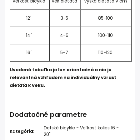
Veľkosť bicykla
Vek dieťaťa
Výška dieťaťa v cm
12´
3-5
85-100
14´
4-6
100-110
16´
5-7
110-120
Uvedená tabuľka je len orientačná a nie je
relevantná vzhľadom na individuálny vzrast
dieťaťa k veku.
Dodatočné parametre
Detské bicykle - Veľkosť kolies 16 -
Kategória
:
20"