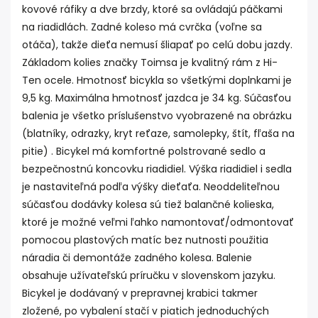
kovové ráfiky a dve brzdy, ktoré sa ovládajú páčkami
na riadidlách. Zadné koleso má cvrčka (voľne sa
otáča), takže dieťa nemusí šliapať po celú dobu jazdy.
Základom kolies značky Toimsa je kvalitný rám z Hi-
Ten ocele. Hmotnosť bicykla so všetkými doplnkami je
9,5 kg. Maximálna hmotnosť jazdca je 34 kg. Súčasťou
balenia je všetko príslušenstvo vyobrazené na obrázku
(blatníky, odrazky, kryt reťaze, samolepky, štít, fľaša na
pitie) . Bicykel má komfortné polstrované sedlo a
bezpečnostnú koncovku riadidiel. Výška riadidiel i sedla
je nastaviteľná podľa výšky dieťaťa. Neoddeliteľnou
súčasťou dodávky kolesa sú tiež balančné kolieska,
ktoré je možné veľmi ľahko namontovať/odmontovať
pomocou plastových matíc bez nutnosti použitia
náradia či demontáže zadného kolesa. Balenie
obsahuje užívateľskú príručku v slovenskom jazyku.
Bicykel je dodávaný v prepravnej krabici takmer
zložené, po vybalení stačí v piatich jednoduchých