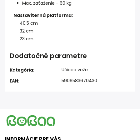
Max. zaťaženie - 60 kg
Nastaviteľná platforma:
40,5 cm
32 cm
23 cm
Dodatočné parametre
Učiace veže
Kategória
:
5906583670430
EAN
:
INFORMÁCIE PRE VÁS