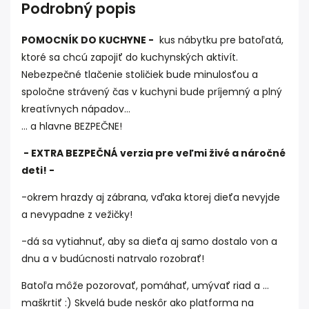
Podrobný popis
POMOCNÍK DO KUCHYNE -
kus nábytku pre batoľatá,
ktoré sa chcú zapojiť do kuchynských aktivít.
Nebezpečné tlačenie stoličiek bude minulosťou a
spoločne strávený čas v kuchyni bude príjemný a plný
kreatívnych nápadov...
... a hlavne BEZPEČNE!
- EXTRA BEZPEČNÁ verzia pre veľmi živé a náročné
deti! -
-okrem hrazdy aj zábrana, vďaka ktorej dieťa nevyjde
a nevypadne z vežičky!
-dá sa vytiahnuť, aby sa dieťa aj samo dostalo von a
dnu a v budúcnosti natrvalo rozobrať!
Batoľa môže pozorovať, pomáhať, umývať riad a ...
maškrtiť :) Skvelá bude neskôr ako platforma na