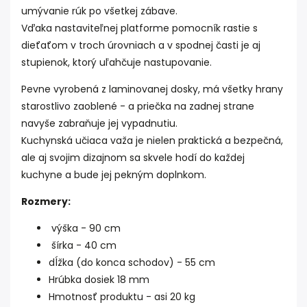
umývanie rúk po všetkej zábave.
Vďaka nastaviteľnej platforme pomocník rastie s
dieťaťom v troch úrovniach a v spodnej časti je aj
stupienok, ktorý uľahčuje nastupovanie.
Pevne vyrobená z laminovanej dosky, má všetky hrany
starostlivo zaoblené - a priečka na zadnej strane
navyše zabraňuje jej vypadnutiu.
Kuchynská učiaca važa je nielen praktická a bezpečná,
ale aj svojim dizajnom sa skvele hodí do každej
kuchyne a bude jej pekným doplnkom.
Rozmery:
výška - 90 cm
šírka - 40 cm
dĺžka (do konca schodov) - 55 cm
Hrúbka dosiek 18 mm
Hmotnosť produktu - asi 20 kg