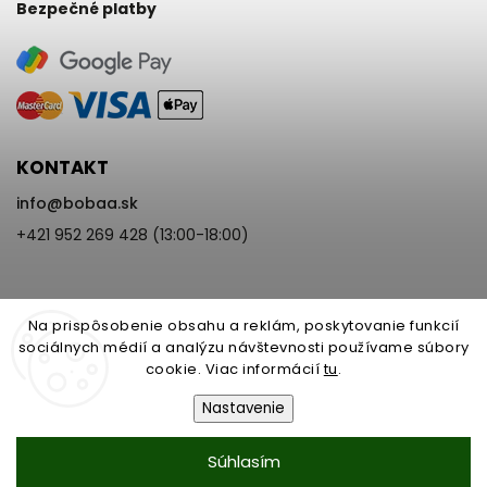
Bezpečné platby
KONTAKT
info
@
bobaa.sk
+421 952 269 428 (13:00-18:00)
Na prispôsobenie obsahu a reklám, poskytovanie funkcií
sociálnych médií a analýzu návštevnosti používame súbory
cookie. Viac informácií
tu
.
Copyright 2026
BoBaa.sk
. Všetky práva vyhradené.
Upraviť nastavenie cookies
Nastavenie
Vytvořil
Shoptet
| Design
Shoptak.cz
Nastavenie | Úprava | Custom =
Súhlasím
Netmedia s.r.o.