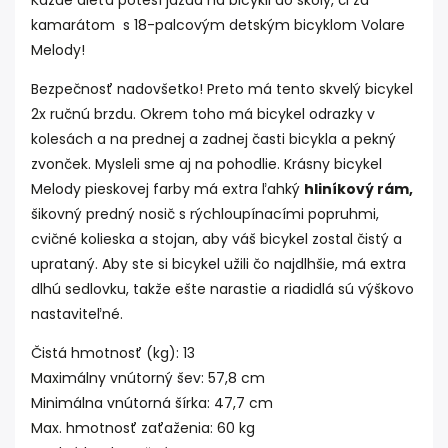
Každé dieťa poteší jazda na bicykli do školy, či za
kamarátom s 18-palcovým detským bicyklom Volare
Melody!
Bezpečnosť nadovšetko! Preto má tento skvelý bicykel
2x ručnú brzdu. Okrem toho má bicykel odrazky v
kolesách a na prednej a zadnej časti bicykla a pekný
zvonček. Mysleli sme aj na pohodlie. Krásny bicykel
Melody pieskovej farby má extra ľahký
hliníkový rám,
šikovný predný nosič s rýchloupínacími popruhmi,
cvičné kolieska a stojan, aby váš bicykel zostal čistý a
uprataný. Aby ste si bicykel užili čo najdlhšie, má extra
dlhú sedlovku, takže ešte narastie a riadidlá sú výškovo
nastaviteľné.
Čistá hmotnosť (kg): 13
Maximálny vnútorný šev: 57,8 cm
Minimálna vnútorná šírka: 47,7 cm
Max. hmotnosť zaťaženia: 60 kg